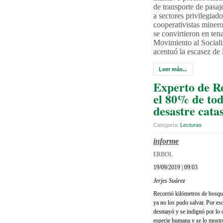
de transporte de pasaj
a sectores privilegiad
cooperativistas minero
se convirtieron en ten
Movimiento al Social
acentuó la escasez de 
Leer más...
Experto de R
el 80% de tod
desastre catas
Categoría:
Lecturas
informe
ERBOL
19/09/2019 | 09:03
Jerjes Suárez
Recorrió kilómetros de bosque
ya no los pudo salvar. Por es
desmayó y se indignó por lo q
especie humana y se lo mostr