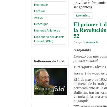
provocar enfrentamien
Homenaje
sangrientos).
Lecturas
Leer más...
Avisos
El primer 1 
Descargas
la Revolución 
Números Anteriores
52
Diccionario del Masista
Ilustrado (DMI)
Categoría:
A rajatabla
A rajatabla
Empezó con aire comb
política-sindical
Reflexiones
de Fidel
Yuri Aguilar Dávalos
Jueves 1 de mayo de 
El 1 de mayo de 1952 
de fuerza de los traba
derrocamiento de la di
Ballivián, tras las jor
victoria de las masas s
oligarquía.