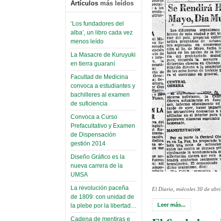
Artículos
más leídos
‘Los fundadores del
alba’, un libro cada vez
menos leído
La Masacre de Kuruyuki
en tierra guaraní
Facultad de Medicina
convoca a estudiantes y
bachilleres al examen
de suficiencia
Convoca a Curso
Prefacultativo y Examen
de Dispensación
gestión 2014
Diseño Gráfico es la
nueva carrera de la
UMSA
La revolución paceña
El Diario, miécoles 30 de abr
de 1809: con unidad de
Leer más...
la plebe por la libertad…
Cadena de mentiras e