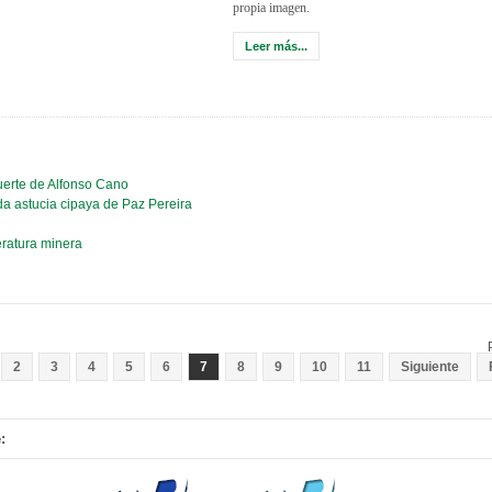
propia imagen.
Leer más...
uerte de Alfonso Cano
da astucia cipaya de Paz Pereira
eratura minera
2
3
4
5
6
7
8
9
10
11
Siguiente
: