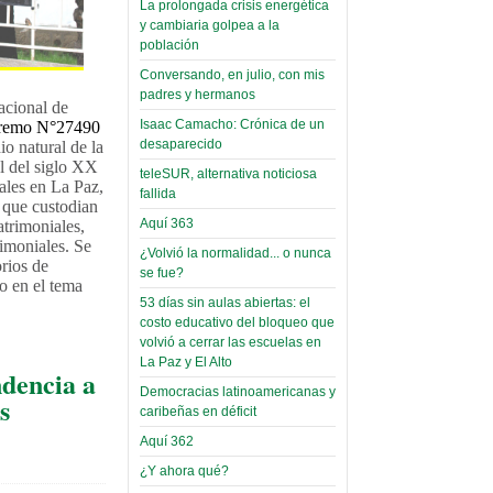
La prolongada crisis energética
Leer Más...
Read more...
y cambiaria golpea a la
Trabajo Social de la UMSA
Infierno Covid
población
volverá a las urnas para elegir a
parte VI:
su directora
Conversando, en julio, con mis
Gabinete de
Sábado, 14 Octubre 2023
padres y hermanos
acional de
Áñez se atribuye
Isaac Camacho: Crónica de un
premo N°27490
Leer Más...
construcción de
desaparecido
io natural de la
Candidatos del MAS se
al del siglo XX
hospitales
presentarán en la UMSA
teleSUR, alternativa noticiosa
nales en La Paz,
Jueves, 14 Septiembre 2023
prefabricados en
fallida
 que custodian
la que no tuvo
Aquí 363
atrimoniales,
Leer Más...
imoniales. Se
participación;
Carrera de Geografía realiza
¿Volvió la normalidad... o nunca
rios de
Segundo Congreso Nacional
más de 24 horas
se fue?
 en el tema
Viernes, 14 Octubre 2022
después rectifica
53 días sin aulas abiertas: el
costo educativo del bloqueo que
parcialmente
Leer Más...
volvió a cerrar las escuelas en
Docentes y estudiantes de
La Paz y El Alto
El Infamatorio
Trabajo Social de la UMSA
ndencia a
Miércoles, 09 Diciembre 2020
elegirán directora
Democracias latinoamericanas y
s
Viernes, 14 Octubre 2022
caribeñas en déficit
Read more...
Interpretación
Aquí 362
Leer Más...
de un álbum de
“Tuna Femenina San Andrés”
¿Y ahora qué?
toca y canta con coraje