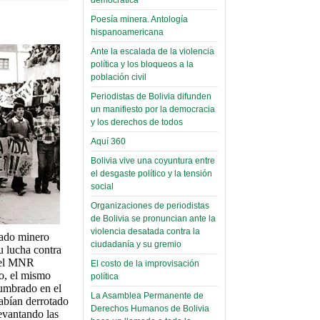
palaciega 6)
Poesía minera. Antología
hispanoamericana
El Infamatorio
Domingo, 12 Mayo 2019
Ante la escalada de la violencia
política y los bloqueos a la
Read more...
población civil
Periodistas de Bolivia difunden
un manifiesto por la democracia
y los derechos de todos
Aquí 360
Bolivia vive una coyuntura entre
el desgaste político y la tensión
social
Organizaciones de periodistas
de Bolivia se pronuncian ante la
violencia desatada contra la
iado minero
ciudadanía y su gremio
u lucha contra
 del MNR
El costo de la improvisación
o, el mismo
política
cumbrado en el
La Asamblea Permanente de
habían derrotado
Derechos Humanos de Bolivia
levantando las