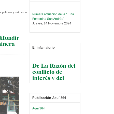
Primera actuación de la “Tuna
 políticos y esto es lo
Femenina San Andrés”
Jueves, 14 Noviembre 2024
Leer Más...
Trabajo Social prepara
difundir
encuentro nacional sobre trata y
minera
tráfico de personas
El
infamatorio
Sábado, 14 Septiembre 2024
Leer Más...
De La Razón del
Centro de Estudiantes organiza
conflicto de
taller de software estadístico en
la UMSA
interés y del
Sábado, 14 Septiembre 2024
razonable arte
de tirar la piedra
Leer Más...
Banco Central otorga
y esconder la
certificados por apoyo al
mano
Publicación
Aquí 364
Séptimo Encuentro de
Economistas
El Infamatorio
Sábado, 14 Octubre 2023
Aquí 364
Jueves, 10 Diciembre 2020