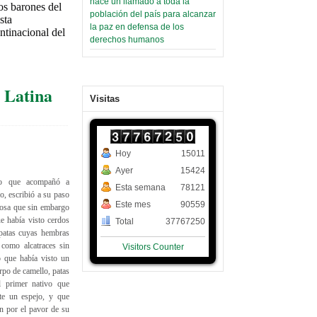
hace un llamado a toda la
os barones del
población del país para alcanzar
sta
la paz en defensa de los
tinacional del
derechos humanos
 Latina
Visitas
Hoy
15011
Ayer
15424
ino que acompañó a
Esta semana
78121
o, escribió a su paso
Este mes
90559
rosa que sin embargo
e había visto cerdos
Total
37767250
 patas cuyas hembras
 como alcatraces sin
Visitors Counter
ó que había visto un
rpo de camello, patas
l primer nativo que
nte un espejo, y que
ón por el pavor de su