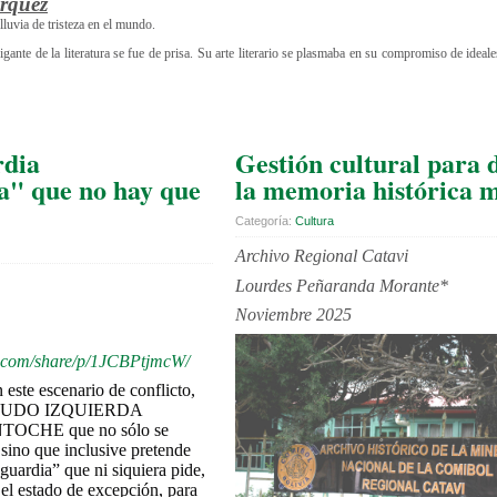
árquez
lluvia de tristeza en el mundo.
ante de la literatura se fue de prisa. Su arte literario se plasmaba en su compromiso de ideales
rdia
Gestión cultural para 
a" que no hay que
la memoria histórica 
Categoría:
Cultura
Archivo Regional Catavi
Lourdes Peñaranda Morante*
Noviembre 2025
k.com/share/p/1JCBPtjmcW/
te escenario de conflicto,
a SEUDO IZQUIERDA
OCHE que no sólo se
 sino que inclusive pretende
guardia” que ni siquiera pide,
 el estado de excepción, para