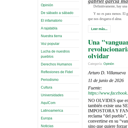
gabriel garcía m
Opinión
Definitivamente, hay una 
De sábado a sábado
Y no es para menos. El gig
que nos desgarra el alma.
El infamatorio
A rajatabla
Leer más...
Nuestra tierra
Una "vangua
Voz popular
revolucionari
Lucha de nuestros
olvidar
pueblos
Categoría:
Opinión
Derechos Humanos
Reflexiones de Fidel
Arturo D. Villanueva
Periodismo
11 de junio de 2026
Cultura
Fuente:
https://www.faceboo
Universidades
NO OLVIDES que en es
AquíCom
también existe un
IMPOSTORA Y FANT
Latinoamerica
reclama “del pueblo”,
Europa
convertirse en su “van
sino que quiere forzar
Noticias