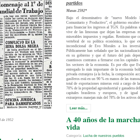
partidos
Masas 2592*
Bajo el denominativo de “nuevo Modelo E
Comunitario y Productivo”, el gobierno encubre u
para financiar los ingresos al TGN. En palabras s
vive de las limosnas que dejan las empresas m
miserables impuestos y regalías. Rentismo que c
vertebral de su política económica, lo que ex
incondicional de Evo Morales a los inversion
Públicamente han señalado que las nacionalizac
en su gobierno y que el futuro del país depe
cuantiosos contratos a firmarse con los capitales
los sectores de la economía. Es por ello que E
entregado lo más importante de la economía boli
privada extranjera (a la fecha, la composición ac
gasíferos está en un 90 % en manos de las transna
total de exportaciones mineras está a cargo de la
70% de la propiedad agroindustrial y ganadera del 
capitales brasileros y europeos, y de igual
extranjeros manejan más del 78% de los activos de
Leer más...
A 40 años de la marcha
il de 1952
vida
Categoría:
Lucha de nuestros pueblos