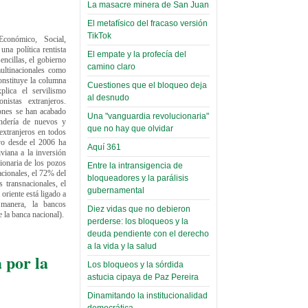
narco-fotos
La masacre minera de San Juan
Miércoles, 14 Septiembre 2022
(Miscelánea
El metafísico del fracaso versión
Palaciega 8)
Leer Más...
TikTok
conómico, Social,
Posesionan a dirigentes de
na política rentista
El empate y la profecía del
El Infamatorio
Asociación de Docentes
encillas, el gobierno
camino claro
Miércoles, 19 Junio 2019
ultinacionales como
Domingo, 14 Agosto 2022
onstituye la columna
Cuestiones que el bloqueo deja
plica el servilismo
Read more...
Leer Más...
al desnudo
Cosmética
istas extranjeros.
iones se han acabado
descolonizadora
Una "vanguardia revolucionaria"
ndería de nuevos y
que no hay que olvidar
(Miscelánea
 extranjeros en todos
vo desde el 2006 ha
Aquí 361
palaciega 7)
viana a la inversión
cionaria de los pozos
Entre la intransigencia de
El Infamatorio
cionales, el 72% del
bloqueadores y la parálisis
s transnacionales, el
Lunes, 27 Mayo 2019
gubernamental
oriente está ligado a
 manera, la bancos
Diez vidas que no debieron
Read more...
 la banca nacional).
Creacionismo,
perderse: los bloqueos y la
filtraciones e
deuda pendiente con el derecho
a la vida y la salud
inicio de la
 por la
Los bloqueos y la sórdida
campaña del
astucia cipaya de Paz Pereira
MAS
Dinamitando la institucionalidad
(Miscelánea
democrática