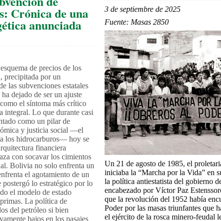
ubvención de
s: Crónica de una
3 de septiembre de 2025
gética anunciada
Fuente: Masas 2850
 esquema de precios de los
, precipitada por un
de las subvenciones estatales
 ha dejado de ser un ajuste
 como el síntoma más crítico
ca integral. Lo que durante casi
ntado como un pilar de
ómica y justicia social —el
 a los hidrocarburos— hoy se
rquitectura financiera
aza con socavar los cimientos
Un 21 de agosto de 1985, el proletar
al. Bolivia no solo enfrenta un
iniciaba la “Marcha por la Vida” en s
enfrenta el agotamiento de un
la política antiestatista del gobierno
postergó lo estratégico por lo
encabezado por Víctor Paz Estenssor
do el modelo de estado
que la revolución del 1952 había en
primas. La política de
Poder por las masas triunfantes que 
os del petróleo si bien
el ejército de la rosca minero-feudal 
ivamente bajos en los pasajes