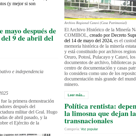
tos (y mejor si son
Archivo Regional Catavi (Casa Patrimonial)
de mayo después de
El Archivo Histórico de la Minería N
COMIBOL,
creado por Decreto Su
del 9 de abril del
del 14 de mayo del 2024,
es el custod
memoria histórica de la minería estat
y está constituido por archivos regio
Oruro, Potosí, Pulacayo y Catavi, los
documentos de archivo, bibliotecas p
centro de documentación y casas patr
ativo e independencia
lo considera como uno de los reposito
documentación más grande del mundo
minero.
2025
Leer más...
fue la primera demostración
Política rentista: depe
jadores después del
la limosna que dejan la
ctadura militar del Gral. Hugo
nadas de abril pasado, y la
transnacionales
obre el Ejército de la
Categoría:
Voz popular