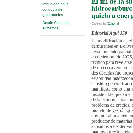
El fin de la s
impunidad en la
hidrocarburo
conducta de
quiebra ener
gobernantes
Desde Chile nos
Categoría:
Editorial
sumamos
Editorial Aquí 358
La modificación en el
carburantes en Bolivia
levantamiento parcial 
en diciembre de 2025,
técnico para revelarse
de una crisis energéti
dos décadas fue prese
estabilidad macroecon
subsidio generalizado
manifiesta como una a
insostenible que amen
de la economía nacion
problema de precios, 
modelo de gestión que 
coyuntural, mantenien
productor de materias 
subsidios a los derivad
mantuvo precios relat