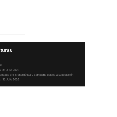
turas
64
s, 31 Julio 2026
ongada crisis energética y cambiaria golpea a la población
s, 31 Julio 2026
sando, en julio, con mis padres y hermanos
s, 31 Julio 2026
Camacho: Crónica de un desaparecido
, 30 Julio 2026
, alternativa noticiosa fallida
les, 29 Julio 2026