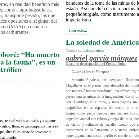
banderas de la toma de las minas de l
eros, en realidad benefició más
estaño. Así concluía el ciclo nacionali
os, como a agroindustriales,
pequeñoburgués, como instrumento an
s, transporte pesado, los que
imperialismo.
aces opositores al régimen del
ismo (MAS) en cuanto se
Leer más...
los carburantes.
La soledad de América
Categoría:
Latinoamerica
oboré: “Ha muerto
gabriel garcía márquez
a la fauna”, es un
Discurso de aceptación del Premio Nobel
trófico
Gabriel García Márquez
Antonio Pigafetta, un navegante florent
Magallanes en el primer viaje alrededor del mund
por nuestra América meridional una crónica rigu
parece una aventura de la imaginación. Contó qu
con el ombligo en el lomo, y unos pájaros sin
empollaban en las espaldas del macho, y otros
lengua cuyos picos parecían una cuchara. Cont
engendro animal con cabeza y orejas de mula, cue
s, rescató varios animales y a algunos
de ciervo y relincho de caballo. Contó que a
o sufrió, lloró, se descompensó, hasta se
encontraron en la Patagonia le pusieron enfre
ue, dice él, es capaz de provocar la
aquel gigante enardecido perdió el uso de la raz
ó al mundo.