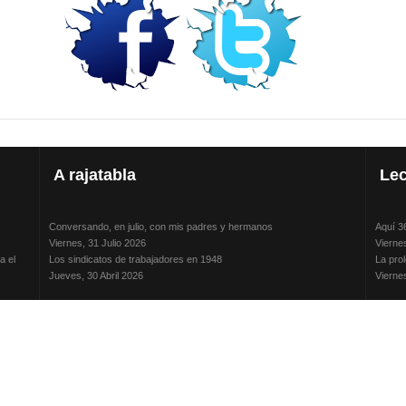
A
rajatabla
Lec
Conversando, en julio, con mis padres y hermanos
Aquí 3
Viernes, 31 Julio 2026
Vierne
a el
Los sindicatos de trabajadores en 1948
La prol
Jueves, 30 Abril 2026
Vierne
La humillación a los vencidos: método y práctica de los jerarcas
Conver
nos
Jueves, 15 Enero 2026
Vierne
Adela Zamudio e Hilda Mundy: mujeres luchadoras y transgresoras
Isaac 
Domingo, 12 Octubre 2025
Jueves
Pliego acusatorio del Juicio de Responsabilidades contra Hugo
teleSUR
jadores
Banzer Suárez
Miérco
Sábado, 19 Julio 2025