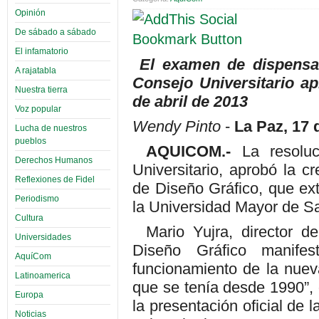
Opinión
De sábado a sábado
El infamatorio
El examen de dispensac
A rajatabla
Consejo Universitario ap
Nuestra tierra
de abril de 2013
Voz popular
Wendy Pinto
-
La Paz, 17 
Lucha de nuestros
pueblos
AQUICOM.-
La resoluc
Derechos Humanos
Universitario, aprobó la c
Reflexiones de Fidel
de Diseño Gráfico, que ext
Periodismo
la Universidad Mayor de 
Cultura
Mario Yujra, director d
Universidades
Diseño Gráfico manifes
AquíCom
funcionamiento de la nuev
Latinoamerica
que se tenía desde 1990”, 
Europa
la presentación oficial de 
Noticias