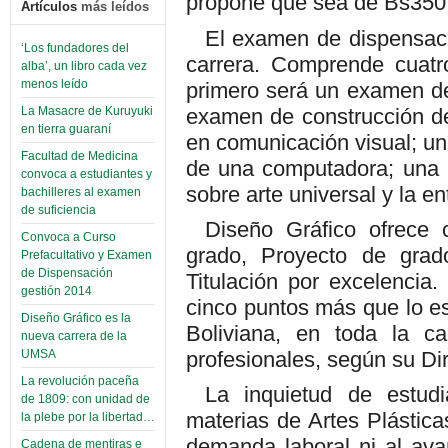
propone que sea de Bs350
Artículos
más leídos
El examen de dispensaci
‘Los fundadores del
carrera. Comprende cuatr
alba’, un libro cada vez
menos leído
primero será un examen de 
examen de construcción de 
La Masacre de Kuruyuki
en tierra guaraní
en comunicación visual; u
Facultad de Medicina
de una computadora; una 
convoca a estudiantes y
sobre arte universal y la en
bachilleres al examen
de suficiencia
Diseño Gráfico ofrece c
Convoca a Curso
grado, Proyecto de grad
Prefacultativo y Examen
de Dispensación
Titulación por excelencia
gestión 2014
cinco puntos más que lo es
Diseño Gráfico es la
Boliviana, en toda la ca
nueva carrera de la
profesionales, según su Dir
UMSA
La revolución paceña
La inquietud de estud
de 1809: con unidad de
materias de Artes Plástica
la plebe por la libertad…
demanda laboral ni al avan
Cadena de mentiras e