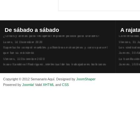
De
sábado a sábado
A
rajat
¿Urnas y armas para recuperar el poder político para Morales?
Conversando, 
Lunes, 14 Diciembre 2020
Viernes, 31 J
Superlucho compró muebles y alfombras extranjeros y caros para el
Los sindicato
que fue su ministerio
Jueves, 30 Ab
Viernes, 11 Diciembre 2020
La humillación
Isaac Sandóval Rodríguez, intelectual de los trabajadores bolivianos
Jueves, 15 E
Viernes, 11 Diciembre 2020
Adela Zamudio
Medios de difusión, amigos y enemigos de Evo Morales
Domingo, 12 
Viernes, 11 Diciembre 2020
Pliego acusat
Copyright © 2012 Semanario Aquí. Designed by
JoomShaper
En Bolivia, por la alianza obrera-campesina hacen más los trabajadores
Banzer Suáre
Powered by
Joomla!
Valid
XHTML
and
CSS
del campo que los proletarios
Sábado, 19 Ju
Viernes, 11 Diciembre 2020