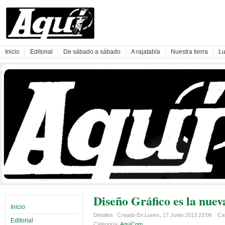
Inicio
Editorial
De sábado a sábado
A rajatabla
Nuestra tierra
Lu
Diseño Gráfico es la nue
Inicio
Detalles
Creado En Lunes, 17 Junio 2013 23:06
Cat
Editorial
Categoría:
AquíCom