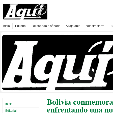
Inicio
Editorial
De sábado a sábado
A rajatabla
Nuestra tierra
Lu
Bolivia conmemora 
Inicio
enfrentando una nue
Editorial