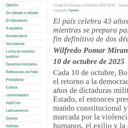
Opinión
Creado En Domingo, 12 Octubre 2025 16:58
Categor
Categoría:
Opinión
De sábado a sábado
El país celebra 43 años
El infamatorio
mientras se prepara pa
A rajatabla
Nuestra tierra
fin definitivo de dos 
Voz popular
Wilfredo Pomar Mira
Lucha de nuestros
pueblos
10 de octubre de 2025
Derechos Humanos
Cada 10 de octubre, Bol
Reflexiones de Fidel
el retorno a la democrac
Periodismo
Cultura
años de dictaduras milit
Universidades
Estado, el entonces pr
AquíCom
mando constitucional y 
Latinoamerica
marcada por la violenci
Europa
humanos, el exilio y la
Noticias