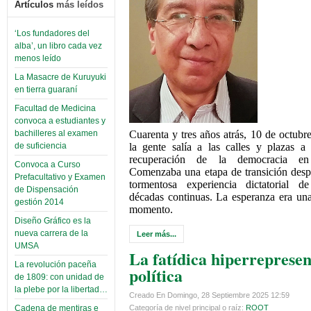
Artículos
más leídos
‘Los fundadores del
alba’, un libro cada vez
menos leído
La Masacre de Kuruyuki
en tierra guaraní
Facultad de Medicina
convoca a estudiantes y
bachilleres al examen
Cuarenta y tres años atrás, 10 de octubr
de suficiencia
la gente salía a las calles y plazas a 
recuperación de la democracia en
Convoca a Curso
Comenzaba una etapa de transición des
Prefacultativo y Examen
tormentosa experiencia dictatorial d
de Dispensación
décadas continuas. La esperanza era un
gestión 2014
momento.
Diseño Gráfico es la
nueva carrera de la
Leer más...
UMSA
La fatídica hiperreprese
La revolución paceña
política
de 1809: con unidad de
la plebe por la libertad…
Creado En Domingo, 28 Septiembre 2025 12:59
Cadena de mentiras e
Categoría de nivel principal o raíz:
ROOT