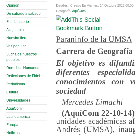
Opinión
Detalles
Creado En Viernes, 14 Octubre 2022 00:00
Categoría:
AquíCom
De sábado a sábado
El infamatorio
A rajatabla
Paraninfo de la UMSA
Nuestra tierra
Voz popular
Carrera de Geografía
Lucha de nuestros
pueblos
El objetivo es difund
Derechos Humanos
diferentes especiali
Reflexiones de Fidel
conocimientos con v
Periodismo
sociedad
Cultura
Mercedes Limachi
Universidades
AquíCom
(AquíCom 22-10-14
Latinoamerica
unidades académicas af
Europa
Andrés (UMSA), inaugu
Noticias