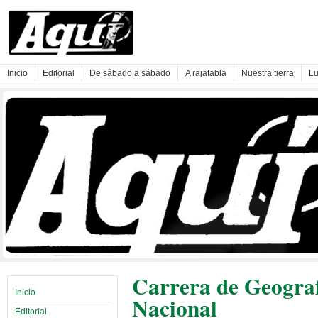
Inicio
Editorial
De sábado a sábado
A rajatabla
Nuestra tierra
Lu
Carrera de Geograf
Inicio
Nacional
Editorial