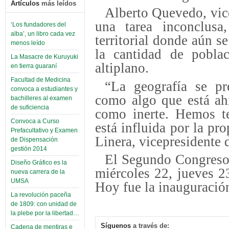
Artículos
más leídos
Alberto Quevedo, vic
una tarea inconclusa
‘Los fundadores del
alba’, un libro cada vez
territorial donde aún se
menos leído
la cantidad de poblac
La Masacre de Kuruyuki
altiplano.
en tierra guaraní
Facultad de Medicina
“La geografía se pre
convoca a estudiantes y
como algo que está ahí
bachilleres al examen
de suficiencia
como inerte. Hemos te
Convoca a Curso
está influida por la pr
Prefacultativo y Examen
Linera, vicepresidente 
de Dispensación
gestión 2014
El Segundo Congreso s
Diseño Gráfico es la
miércoles 22, jueves 2
nueva carrera de la
UMSA
Hoy fue la inauguraci
La revolución paceña
de 1809: con unidad de
la plebe por la libertad…
Síguenos
a través de:
Cadena de mentiras e