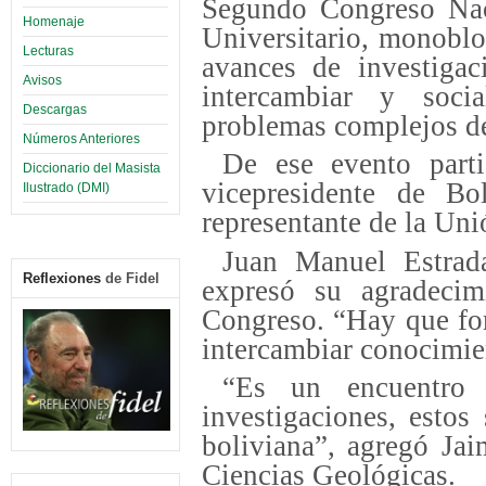
Segundo Congreso Naci
Homenaje
Universitario, monobloc
Lecturas
avances de investigac
Avisos
intercambiar y socia
Descargas
problemas complejos de
Números Anteriores
De ese evento part
Diccionario del Masista
vicepresidente de Bo
Ilustrado (DMI)
representante de la Uni
Juan Manuel Estrada,
Reflexiones
de Fidel
expresó su agradecim
Congreso. “Hay que fom
intercambiar conocimien
“Es un encuentro 
investigaciones, estos
boliviana”, agregó Jai
Ciencias Geológicas.