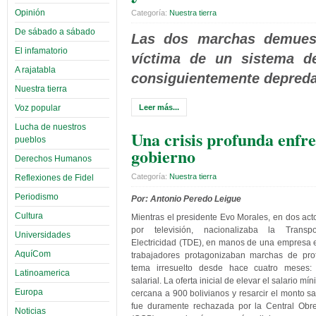
Opinión
Categoría:
Nuestra tierra
De sábado a sábado
Las dos marchas demuest
El infamatorio
víctima de un sistema de
A rajatabla
consiguientemente depredad
Nuestra tierra
Leer más...
Voz popular
Lucha de nuestros
Una crisis profunda enfre
pueblos
gobierno
Derechos Humanos
Categoría:
Nuestra tierra
Reflexiones de Fidel
Periodismo
Por: Antonio Peredo Leigue
Cultura
Mientras el presidente Evo Morales, en dos act
por televisión, nacionalizaba la Transp
Universidades
Electricidad (TDE), en manos de una empresa 
AquíCom
trabajadores protagonizaban marchas de pro
tema irresuelto desde hace cuatro meses:
Latinoamerica
salarial. La oferta inicial de elevar el salario mín
Europa
cercana a 900 bolivianos y resarcir el monto sa
fue duramente rechazada por la Central Obre
Noticias