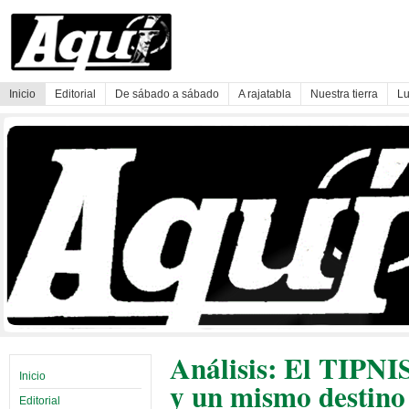
Inicio
Editorial
De sábado a sábado
A rajatabla
Nuestra tierra
Lu
Análisis: El TIPNI
Inicio
y un mismo destino
Editorial