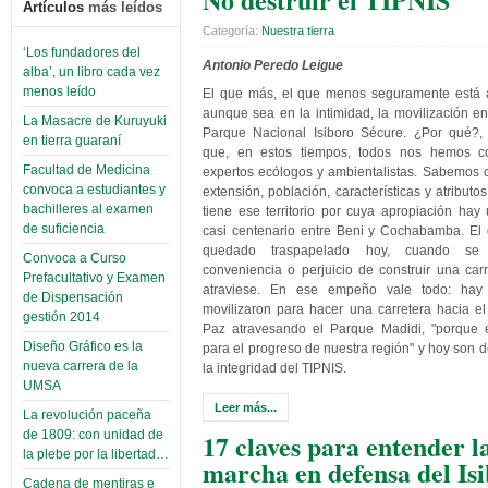
Artículos
más leídos
Categoría:
Nuestra tierra
‘Los fundadores del
Antonio Peredo Leigue
alba’, un libro cada vez
menos leído
El que más, el que menos seguramente está 
aunque sea en la intimidad, la movilización e
La Masacre de Kuruyuki
Parque Nacional Isiboro Sécure. ¿Por qué?,
en tierra guaraní
que, en estos tiempos, todos nos hemos co
Facultad de Medicina
expertos ecólogos y ambientalistas. Sabemos 
convoca a estudiantes y
extensión, población, características y atributo
bachilleres al examen
tiene ese territorio por cuya apropiación hay
de suficiencia
casi centenario entre Beni y Cochabamba. El 
quedado traspapelado hoy, cuando se 
Convoca a Curso
conveniencia o perjuicio de construir una car
Prefacultativo y Examen
atraviese. En ese empeño vale todo: hay
de Dispensación
movilizaron para hacer una carretera hacia e
gestión 2014
Paz atravesando el Parque Madidi, "porque 
Diseño Gráfico es la
para el progreso de nuestra región" y hoy son 
nueva carrera de la
la integridad del TIPNIS.
UMSA
Leer más...
La revolución paceña
17 claves para entender l
de 1809: con unidad de
la plebe por la libertad…
marcha en defensa del Is
Cadena de mentiras e