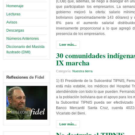
(COB) que, además, se negó a dialogar en un
Homenaje
que participaban los empresarios. La seman
gobierno mejoró la oferta: salario míni
Lecturas
bolivianos (aproximadamente 143 dólares) y
Avisos
8% para el aumento salarial distribui
inversamente proporcional a lo que agregó di
Descargas
presencia de los empresarios.
Números Anteriores
Leer más...
Diccionario del Masista
30 comunidades indígenas
Ilustrado (DMI)
IX marcha
Categoría:
Nuestra tierra
Reflexiones
de Fidel
1) El Presidente de la Subcentral TIPNIS, Fer
está más estable, los médicos del Hospital T
atendiéndole con todo lo que pueden. Fernand
a la población boliviana que el apoyo para los 
la Subcentral TIPNIS pueda ser efectivizado 
Banco Mercantil Santa Cruz, cuenta 4022
Vicariato del Beni.
Leer más...
No destruir el TIPNIS