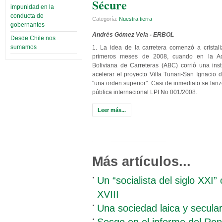
Sécure
impunidad en la
conducta de
Categoría:
Nuestra tierra
gobernantes
Andrés Gómez Vela - ERBOL
Desde Chile nos
sumamos
1. La idea de la carretera comenzó a cristal
primeros meses de 2008, cuando en la Adm
Boliviana de Carreteras (ABC) corrió una ins
acelerar el proyecto Villa Tunari-San Ignacio
"una orden superior". Casi de inmediato se lanzó
pública internacional LPI No 001/2008.
Leer más...
Más artículos...
Un “socialista del siglo XXI”
XVIII
Una sociedad laica y secula
Sesgo en el informe del Re