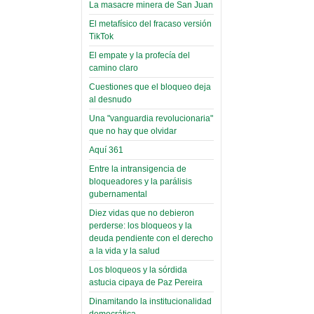
toca y canta con coraje
narco-fotos
La masacre minera de San Juan
Miércoles, 14 Septiembre 2022
(Miscelánea
El metafísico del fracaso versión
Palaciega 8)
TikTok
Leer Más...
Posesionan a dirigentes de
El empate y la profecía del
El Infamatorio
Asociación de Docentes
camino claro
Miércoles, 19 Junio 2019
Domingo, 14 Agosto 2022
Cuestiones que el bloqueo deja
Read more...
al desnudo
Leer Más...
Cosmética
Una "vanguardia revolucionaria"
descolonizadora
que no hay que olvidar
(Miscelánea
Aquí 361
palaciega 7)
Entre la intransigencia de
El Infamatorio
bloqueadores y la parálisis
Lunes, 27 Mayo 2019
gubernamental
Diez vidas que no debieron
Read more...
Creacionismo,
perderse: los bloqueos y la
deuda pendiente con el derecho
filtraciones e
a la vida y la salud
inicio de la
Los bloqueos y la sórdida
campaña del
astucia cipaya de Paz Pereira
MAS
Dinamitando la institucionalidad
democrática