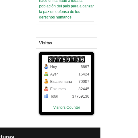
hace un llamado a toda la
población del país para alcanzar
la paz en defensa de los
derechos humanos
Visitas
Hoy
6897
Ayer
15424
Esta semana
70007
Este mes
82445
Total
37759136
Visitors Counter
turas