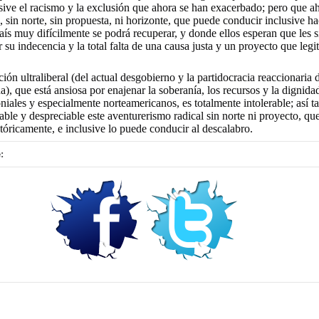
sive el racismo y la exclusión que ahora se han exacerbado; pero que a
, sin norte, sin propuesta, ni horizonte, que puede conducir inclusive h
aís muy difícilmente se podrá recuperar, y donde ellos esperan que les s
r su indecencia y la total falta de una causa justa y un proyecto que legi
ión ultraliberal (del actual desgobierno y la partidocracia reaccionaria 
a), que está ansiosa por enajenar la soberanía, los recursos y la dignida
oniales y especialmente norteamericanos, es totalmente intolerable; así t
ble y despreciable este aventurerismo radical sin norte ni proyecto, q
istóricamente, e inclusive lo puede conducir al descalabro.
: