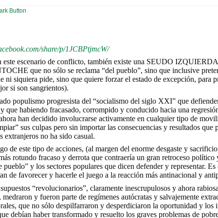
facebook.com/share/p/1JCBPtjmcW/
ste escenario de conflicto, también existe una SEUDO IZQUIERDA
E que no sólo se reclama “del pueblo”, sino que inclusive preten
 ni siquiera pide, sino que quiere forzar el estado de excepción, para 
or si son sangrientos).
ado populismo progresista del “socialismo del siglo XXI” que defiend
s, y que habiendo fracasado, corrompido y conducido hacia una regresión
ahora han decidido involucrarse activamente en cualquier tipo de movili
limpiar” sus culpas pero sin importar las consecuencias y resultados que
s extranjeros no ha sido casual.
sgo de este tipo de acciones, (al margen del enorme desgaste y sacrifici
más rotundo fracaso y derrota que contraería un gran retroceso político y
e pueblo” y los sectores populares que dicen defender y representar. E
an de favorecer y hacerle el juego a la reacción más antinacional y anti
e supuestos “revolucionarios”, claramente inescrupulosos y ahora rabio
, medraron y fueron parte de regímenes autócratas y salvajemente extra
les, que no sólo despilfarraron y desperdiciaron la oportunidad y los 
ue debían haber transformado y resuelto los graves problemas de pobr