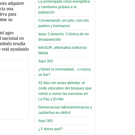
La prolongada crisis energética
hora adquiere
Leer Más...
y cambiaria golpea a la
acia una
Read more...
Trabajo Social de la UMSA
Infierno Covid
población
irva para
volverá a las urnas para elegir a
parte VI:
time su
Conversando, en julio, con mis
su directora
Gabinete de
padres y hermanos
Sábado, 14 Octubre 2023
del agro
Áñez se atribuye
Isaac Camacho: Crónica de un
Leer Más...
d nacional en
desaparecido
construcción de
Candidatos del MAS se
ambién resulta
hospitales
teleSUR, alternativa noticiosa
presentarán en la UMSA
ue está ayudando
fallida
Jueves, 14 Septiembre 2023
prefabricados en
Aquí 363
la que no tuvo
Leer Más...
participación;
¿Volvió la normalidad... o nunca
Carrera de Geografía realiza
se fue?
Segundo Congreso Nacional
más de 24 horas
Viernes, 14 Octubre 2022
53 días sin aulas abiertas: el
después rectifica
costo educativo del bloqueo que
parcialmente
Leer Más...
volvió a cerrar las escuelas en
Docentes y estudiantes de
La Paz y El Alto
El Infamatorio
Trabajo Social de la UMSA
Miércoles, 09 Diciembre 2020
Democracias latinoamericanas y
elegirán directora
caribeñas en déficit
Viernes, 14 Octubre 2022
Read more...
Aquí 362
Interpretación
Leer Más...
de un álbum de
¿Y ahora qué?
“Tuna Femenina San Andrés”