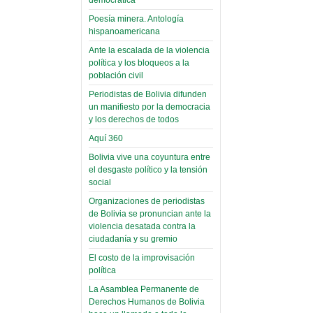
(Miscelánea
palaciega 6)
Poesía minera. Antología
hispanoamericana
El Infamatorio
Domingo, 12 Mayo 2019
Ante la escalada de la violencia
política y los bloqueos a la
Read more...
población civil
Periodistas de Bolivia difunden
un manifiesto por la democracia
y los derechos de todos
Aquí 360
Bolivia vive una coyuntura entre
el desgaste político y la tensión
social
Organizaciones de periodistas
de Bolivia se pronuncian ante la
violencia desatada contra la
ciudadanía y su gremio
El costo de la improvisación
política
La Asamblea Permanente de
Derechos Humanos de Bolivia