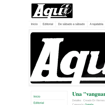
Inicio
Editorial
De sábado a sábado
A rajatabla
Una "vanguar
Inicio
Detalles
Creado En Viernes
Editorial
Categoría:
Opinión