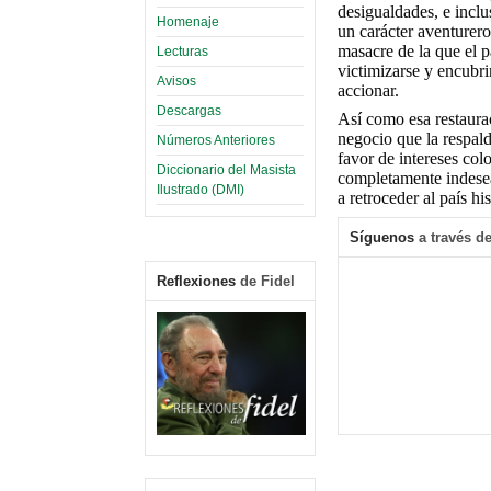
desigualdades, e inclu
Homenaje
un carácter aventurero
masacre de la que el p
Lecturas
victimizarse y encubri
Avisos
accionar.
Descargas
Así como esa restaurac
negocio que la respald
Números Anteriores
favor de intereses col
Diccionario del Masista
completamente indesea
Ilustrado (DMI)
a retroceder al país h
Síguenos
a través de
Reflexiones
de Fidel