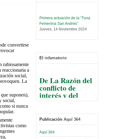
Primera actuación de la “Tuna
Femenina San Andrés”
Jueves, 14 Noviembre 2024
Leer Más...
Trabajo Social prepara
de convertirse
encuentro nacional sobre trata y
provocar
tráfico de personas
El
infamatorio
Sábado, 14 Septiembre 2024
en rabiosamente
 reaccionaria a
Leer Más...
De La Razón del
zación social,
Centro de Estudiantes organiza
 provoquen. La
conflicto de
taller de software estadístico en
la UMSA
interés y del
Sábado, 14 Septiembre 2024
o que suponen),
razonable arte
 social,
de tirar la piedra
Leer Más...
s como si nunca
Banco Central otorga
popular.
y esconder la
certificados por apoyo al
Publicación
Aquí 364
samente
mano
Séptimo Encuentro de
ctivistas como
Economistas
ingentes
El Infamatorio
Aquí 364
Sábado, 14 Octubre 2023
eza,
Jueves, 10 Diciembre 2020