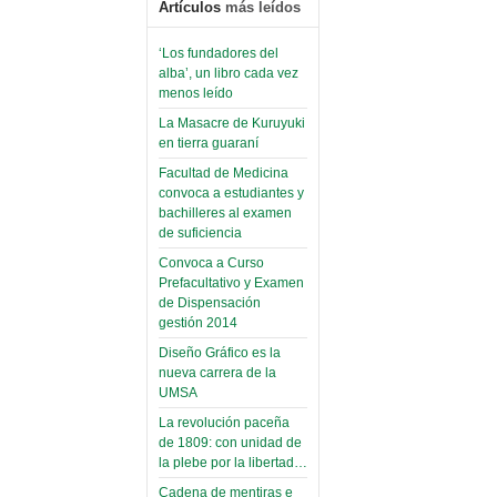
Artículos
más leídos
‘Los fundadores del
alba’, un libro cada vez
menos leído
La Masacre de Kuruyuki
en tierra guaraní
Facultad de Medicina
convoca a estudiantes y
bachilleres al examen
de suficiencia
Convoca a Curso
Prefacultativo y Examen
de Dispensación
gestión 2014
Diseño Gráfico es la
nueva carrera de la
UMSA
La revolución paceña
de 1809: con unidad de
la plebe por la libertad…
Cadena de mentiras e