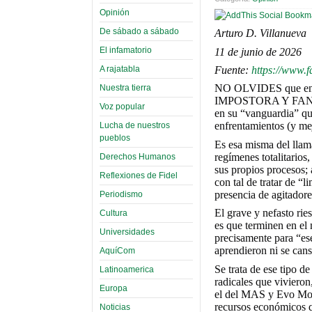
Opinión
De sábado a sábado
Arturo D. Villanueva
El infamatorio
11 de junio de 2026
A rajatabla
Fuente:
https://www.
NO OLVIDES que en e
Nuestra tierra
IMPOSTORA Y FANTOCH
Voz popular
en su “vanguardia” que
enfrentamientos (y mej
Lucha de nuestros
pueblos
Es esa misma del llam
regímenes totalitario
Derechos Humanos
sus propios procesos; 
Reflexiones de Fidel
con tal de tratar de “
presencia de agitadore
Periodismo
El grave y nefasto rie
Cultura
es que terminen en el 
Universidades
precisamente para “es
aprendieron ni se cans
AquíCom
Se trata de ese tipo d
Latinoamerica
radicales que vivieron
Europa
el del MAS y Evo Mora
recursos económicos q
Noticias