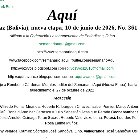
Aquí
z (Bolivia), nueva etapa, 10 de junio de 2026, No. 361
Afiliado a la Federación Latinoamericana de Periodistas, Felap
semanarioaqui@gmail.com
http://www.semanarioaqui.com
www.facebook.com/semanario.aqui
twitter.com/semanarioAqui
http://vozyvos.blogspot.com
correo:
vozyvos2010@gmail.com
http://aqui-avance.blogspot.com
correo:
aqui.avance@gmail.com
e a Remberto Cárdenas Morales, editor del Semanario Aquí (Nueva Etapa), hasta 
fallecimiento el 27 de octubre de 2022
redacción
Wilfredo Pomar Miranda, Roberto R. Ibargüen Chávez, Isabel Pomier, Marco Antoni
aúl Ronald Araníbar Carrasco y Julio Sebastián Acasigue Parada
Cochabamba:
A
José Arnoldo Osinaga Terán
Sucre:
Roberto Valdiviezo Luna.
Potosí:
Lourdes Peñ
Rosa Laime Muñoz.
thy Velarde.
Camiri
: Sócrates José Sandóval Lino.
Vallegrande
: José Sandóval Os