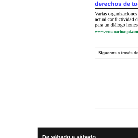
derechos de t
Varias organizaciones 
actual conflictividad
para un diálogo honest
www.semanarioaqui.co
Síguenos
a través de
De
sábado a sábado