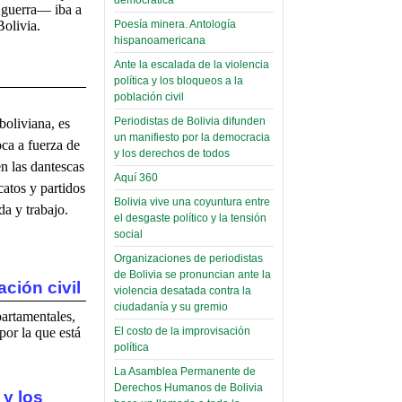
(Miscelánea
a guerra— iba a
palaciega 6)
Poesía minera. Antología
Bolivia.
hispanoamericana
El Infamatorio
Domingo, 12 Mayo 2019
Ante la escalada de la violencia
política y los bloqueos a la
Read more...
población civil
Periodistas de Bolivia difunden
boliviana, es
un manifiesto por la democracia
ca a fuerza de
y los derechos de todos
n las dantescas
Aquí 360
catos y partidos
Bolivia vive una coyuntura entre
da y trabajo.
el desgaste político y la tensión
social
Organizaciones de periodistas
de Bolivia se pronuncian ante la
ación civil
violencia desatada contra la
ciudadanía y su gremio
rtamentales,
El costo de la improvisación
por la que está
política
La Asamblea Permanente de
Derechos Humanos de Bolivia
 y los