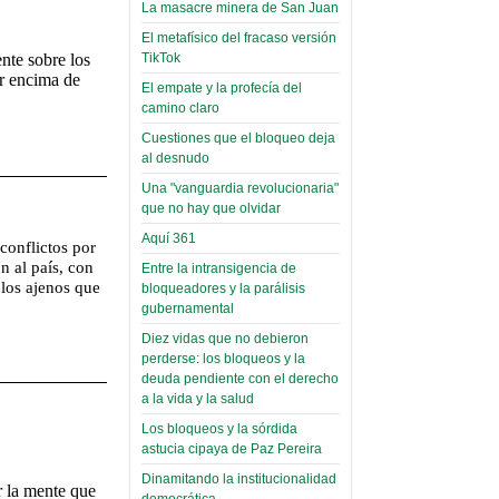
narco-fotos
La masacre minera de San Juan
Miércoles, 14 Septiembre 2022
(Miscelánea
El metafísico del fracaso versión
Palaciega 8)
TikTok
nte sobre los
Leer Más...
or encima de
Posesionan a dirigentes de
El empate y la profecía del
El Infamatorio
Asociación de Docentes
camino claro
Miércoles, 19 Junio 2019
Domingo, 14 Agosto 2022
Cuestiones que el bloqueo deja
Read more...
al desnudo
Leer Más...
Cosmética
Una "vanguardia revolucionaria"
descolonizadora
que no hay que olvidar
(Miscelánea
Aquí 361
palaciega 7)
conflictos por
n al país, con
Entre la intransigencia de
El Infamatorio
 los ajenos que
bloqueadores y la parálisis
Lunes, 27 Mayo 2019
gubernamental
Diez vidas que no debieron
Read more...
Creacionismo,
perderse: los bloqueos y la
deuda pendiente con el derecho
filtraciones e
a la vida y la salud
inicio de la
Los bloqueos y la sórdida
campaña del
astucia cipaya de Paz Pereira
MAS
Dinamitando la institucionalidad
r la mente que
democrática