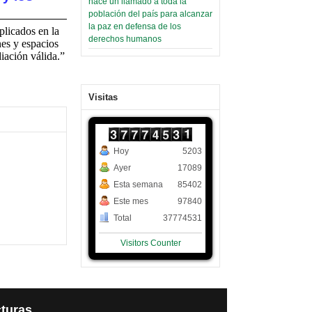
hace un llamado a toda la
población del país para alcanzar
la paz en defensa de los
plicados en la
derechos humanos
nes y espacios
iación válida.”
Visitas
Hoy
5203
Ayer
17089
Esta semana
85402
Este mes
97840
Total
37774531
Visitors Counter
turas