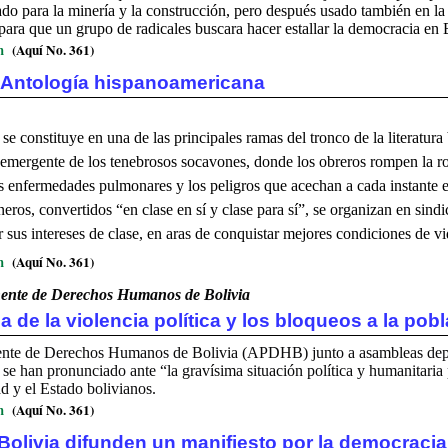
do para la minería y la construcción, pero después usado también en l
 para que un grupo de radicales buscara hacer estallar la democracia en 
m
(Aquí No. 361)
 Antología hispanoamericana
se constituye en una de las principales ramas del tronco de la literatura 
 emergente de los tenebrosos socavones, donde los obreros rompen la ro
as enfermedades pulmonares y los peligros que acechan a cada instante e
neros, convertidos “en clase en sí y clase para sí”, se organizan en sindi
r sus intereses de clase, en aras de conquistar mejores condiciones de vi
m
(Aquí No. 361)
nte de Derechos Humanos de Bolivia
a de la violencia política y los bloqueos a la pobl
te de Derechos Humanos de Bolivia (APDHB) junto a asambleas depa
es se han pronunciado ante “la gravísima situación política y humanitaria 
d y el Estado bolivianos.
m
(Aquí No. 361)
Bolivia difunden un manifiesto por la democracia