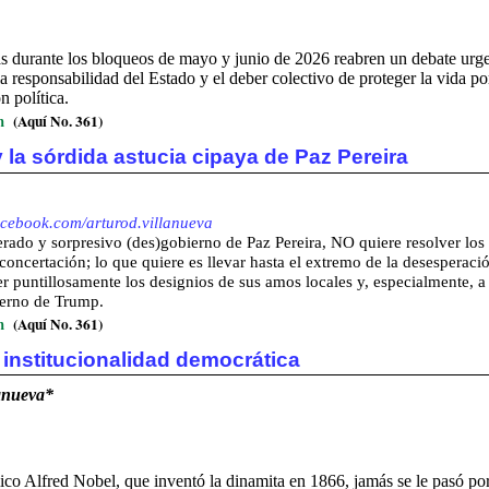
as durante los bloqueos de mayo y junio de 2026 reabren un debate urge
, la responsabilidad del Estado y el deber colectivo de proteger la vida p
n política.
m
(Aquí No. 361)
 la sórdida astucia cipaya de Paz Pereira
acebook.com/arturod.villanueva
rado y sorpresivo (des)gobierno de Paz Pereira, NO quiere resolver los 
 concertación; lo que quiere es llevar hasta el extremo de la desesperació
er puntillosamente los designios de sus amos locales y, especialmente, a
ierno de Trump.
m
(Aquí No. 361)
 institucionalidad democrática
lanueva*
ico Alfred Nobel, que inventó la dinamita en 1866, jamás se le pasó po