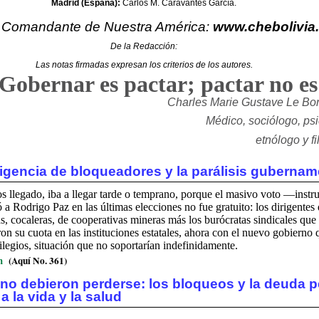
Madrid (España):
Carlos M. Caravantes García.
l Comandante de Nuestra América:
www.chebolivia
De la Redacción:
Las notas firmadas expresan los criterios de los autores.
Gobernar es pactar; pactar no es
Charles Marie Gustave Le Bo
Médico, sociólogo, psic
etnólogo y f
sigencia de bloqueadores y la parálisis gubernam
s llegado, iba a llegar tarde o temprano, porque el masivo voto —instru
 Rodrigo Paz en las últimas elecciones no fue gratuito: los dirigentes 
s, cocaleras, de cooperativas mineras más los burócratas sindicales que 
on su cuota en las instituciones estatales, ahora con el nuevo gobierno
ilegios, situación que no soportarían indefinidamente.
m
(Aquí No. 361)
 no debieron perderse: los bloqueos y la deuda 
a la vida y la salud