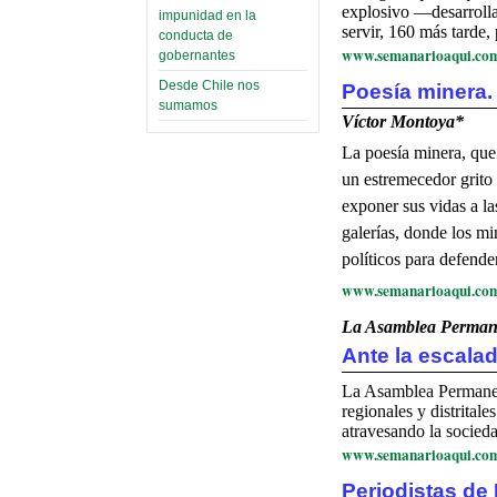
explosivo —desarrolla
impunidad en la
servir, 160 más tarde,
conducta de
www.semanarioaqui.co
gobernantes
Desde Chile nos
Poesía minera.
sumamos
Víctor Montoya*
La poesía minera, que 
un estremecedor grito
exponer sus vidas a l
galerías, donde los mi
políticos para defende
www.semanarioaqui.co
La Asamblea Permane
Ante la escalad
La Asamblea Permanen
regionales y distrital
atravesando la socieda
www.semanarioaqui.co
Periodistas de 