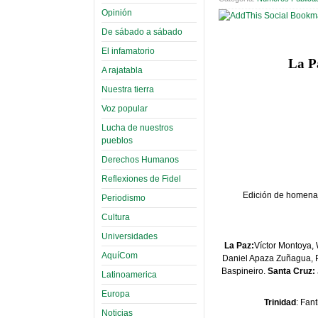
Opinión
De sábado a sábado
El infamatorio
La Pa
A rajatabla
Nuestra tierra
Voz popular
Lucha de nuestros
pueblos
Derechos Humanos
Reflexiones de Fidel
Edición de homenaj
Periodismo
Cultura
Universidades
La Paz:
Víctor Montoya,
AquíCom
Daniel Apaza Zuñagua, P
Baspineiro.
Santa Cruz:
Latinoamerica
Europa
Trinidad
: Fan
Noticias