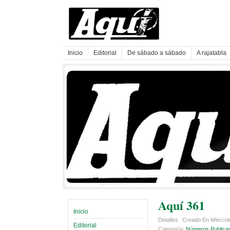
Inicio
Editorial
De sábado a sábado
A rajatabla
Aquí 361
Inicio
Detalles
Creado En Miércol
Editorial
Categoría:
Números Publica