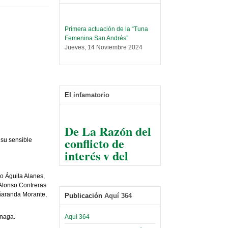
Primera actuación de la “Tuna
Femenina San Andrés”
Jueves, 14 Noviembre 2024
Leer Más...
Trabajo Social prepara
encuentro nacional sobre trata y
tráfico de personas
El
infamatorio
Sábado, 14 Septiembre 2024
Leer Más...
De La Razón del
Centro de Estudiantes organiza
conflicto de
taller de software estadístico en
su sensible
la UMSA
interés y del
Sábado, 14 Septiembre 2024
razonable arte
de tirar la piedra
Leer Más...
o Águila Alanes,
Banco Central otorga
y esconder la
lonso Contreras
certificados por apoyo al
aranda Morante,
mano
Publicación
Aquí 364
Séptimo Encuentro de
Economistas
El Infamatorio
Aquí 364
inaga.
Sábado, 14 Octubre 2023
Jueves, 10 Diciembre 2020