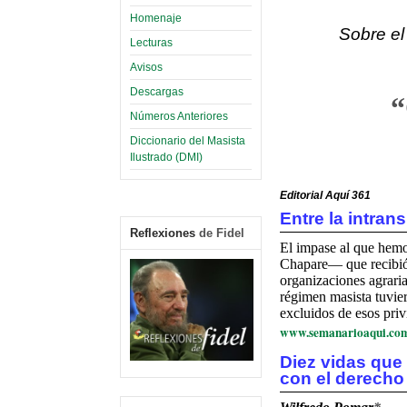
Homenaje
Sobre e
Lecturas
Avisos
Descargas
“
Números Anteriores
Diccionario del Masista
Ilustrado (DMI)
Editorial Aquí 361
Entre la intran
Reflexiones
de Fidel
El impase al que hemo
Chapare— que recibió a
organizaciones agraria
régimen masista tuvier
excluidos de esos priv
www.semanarioaqui.co
Diez vidas que
con el derecho 