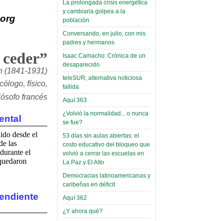
La prolongada crisis energética
Leer Más...
y cambiaria golpea a la
Read more...
Trabajo Social de la UMSA
.org
Infierno Covid
población
volverá a las urnas para elegir a
parte VI:
Conversando, en julio, con mis
su directora
Gabinete de
padres y hermanos
Sábado, 14 Octubre 2023
 ceder”
Áñez se atribuye
Isaac Camacho: Crónica de un
Leer Más...
desaparecido
construcción de
Candidatos del MAS se
n (1841-1931)
hospitales
teleSUR, alternativa noticiosa
presentarán en la UMSA
ólogo, físico,
fallida
Jueves, 14 Septiembre 2023
prefabricados en
ilósofo francés
Aquí 363
la que no tuvo
Leer Más...
participación;
¿Volvió la normalidad... o nunca
Carrera de Geografía realiza
ental
se fue?
Segundo Congreso Nacional
más de 24 horas
Viernes, 14 Octubre 2022
ido desde el
53 días sin aulas abiertas: el
después rectifica
de las
costo educativo del bloqueo que
parcialmente
Leer Más...
durante el
volvió a cerrar las escuelas en
Docentes y estudiantes de
 quedaron
La Paz y El Alto
El Infamatorio
Trabajo Social de la UMSA
Miércoles, 09 Diciembre 2020
Democracias latinoamericanas y
elegirán directora
caribeñas en déficit
Viernes, 14 Octubre 2022
Read more...
pendiente
Interpretación
Aquí 362
Leer Más...
de un álbum de
¿Y ahora qué?
“Tuna Femenina San Andrés”
toca y canta con coraje