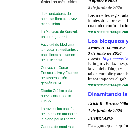
Wilfredo Pomar
*
Artículos
más leídos
8 de junio de 2026
‘Los fundadores del
Las muertes registrad
alba’, un libro cada vez
límites de la protesta
menos leído
cualquier confrontació
www.semanarioaqui.co
La Masacre de Kuruyuki
en tierra guaraní
Los bloqueos y
Facultad de Medicina
Arturo D. Villanueva
convoca a estudiantes y
3 de junio de 2026
bachilleres al examen
Fuente
:
https://www.f
de suficiencia
El improvisado, inespe
Convoca a Curso
la vía del diálogo y la
Prefacultativo y Examen
tal de cumplir y atend
de Dispensación
busca imponer el gob
gestión 2014
www.semanarioaqui.co
Diseño Gráfico es la
Dinamitando la
nueva carrera de la
UMSA
Erick R. Torrico Vil
La revolución paceña
1 de junio de 2025
de 1809: con unidad de
Fuente: ANF
la plebe por la libertad…
Es seguro que el quím
Cadena de mentiras e