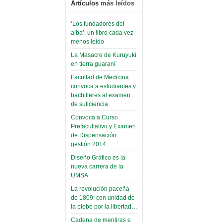
Artículos
más leídos
‘Los fundadores del
alba’, un libro cada vez
menos leído
La Masacre de Kuruyuki
en tierra guaraní
Facultad de Medicina
convoca a estudiantes y
bachilleres al examen
de suficiencia
Convoca a Curso
Prefacultativo y Examen
de Dispensación
gestión 2014
Diseño Gráfico es la
nueva carrera de la
UMSA
La revolución paceña
de 1809: con unidad de
la plebe por la libertad…
Cadena de mentiras e