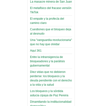
toca y canta con coraje
narco-fotos
La masacre minera de San Juan
Miércoles, 14 Septiembre 2022
(Miscelánea
El metafísico del fracaso versión
Palaciega 8)
TikTok
Leer Más...
Posesionan a dirigentes de
El empate y la profecía del
El Infamatorio
Asociación de Docentes
camino claro
Miércoles, 19 Junio 2019
Domingo, 14 Agosto 2022
Cuestiones que el bloqueo deja
Read more...
al desnudo
Leer Más...
Cosmética
Una "vanguardia revolucionaria"
descolonizadora
que no hay que olvidar
(Miscelánea
Aquí 361
palaciega 7)
Entre la intransigencia de
El Infamatorio
bloqueadores y la parálisis
Lunes, 27 Mayo 2019
gubernamental
Diez vidas que no debieron
Read more...
Creacionismo,
perderse: los bloqueos y la
deuda pendiente con el derecho
filtraciones e
a la vida y la salud
inicio de la
Los bloqueos y la sórdida
campaña del
astucia cipaya de Paz Pereira
MAS
Dinamitando la institucionalidad
democrática