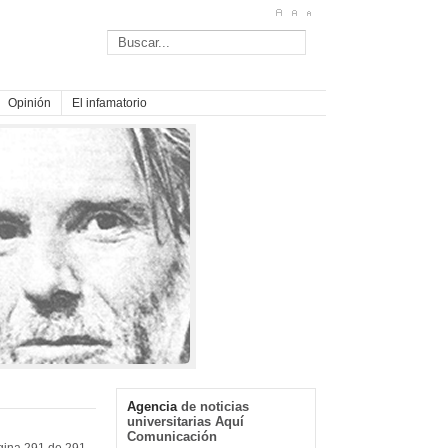
Opinión
El infamatorio
Agencia
de noticias
universitarias Aquí
Comunicación
gina 291 de 291