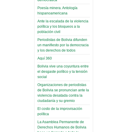
(Miscelánea
palaciega 6)
Poesía minera. Antología
hispanoamericana
El Infamatorio
Domingo, 12 Mayo 2019
Ante la escalada de la violencia
política y los bloqueos a la
Read more...
población civil
Periodistas de Bolivia difunden
un manifiesto por la democracia
y los derechos de todos
Aquí 360
Bolivia vive una coyuntura entre
el desgaste político y la tensión
social
Organizaciones de periodistas
de Bolivia se pronuncian ante la
violencia desatada contra la
ciudadanía y su gremio
El costo de la improvisación
política
La Asamblea Permanente de
Derechos Humanos de Bolivia