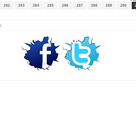
282
283
284
285
286
287
288
289
290
: