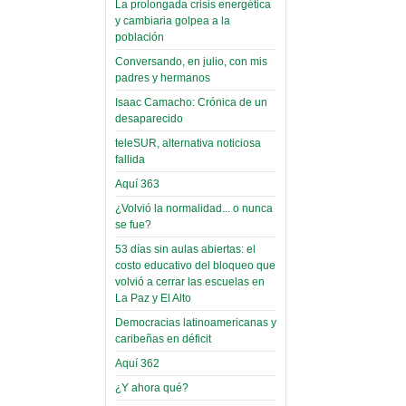
La prolongada crisis energética
Leer Más...
y cambiaria golpea a la
Read more...
Trabajo Social de la UMSA
Infierno Covid
población
volverá a las urnas para elegir a
parte VI:
Conversando, en julio, con mis
su directora
Gabinete de
padres y hermanos
Sábado, 14 Octubre 2023
Áñez se atribuye
Isaac Camacho: Crónica de un
Leer Más...
desaparecido
construcción de
Candidatos del MAS se
hospitales
teleSUR, alternativa noticiosa
presentarán en la UMSA
fallida
Jueves, 14 Septiembre 2023
prefabricados en
Aquí 363
la que no tuvo
Leer Más...
participación;
¿Volvió la normalidad... o nunca
Carrera de Geografía realiza
se fue?
Segundo Congreso Nacional
más de 24 horas
Viernes, 14 Octubre 2022
53 días sin aulas abiertas: el
después rectifica
costo educativo del bloqueo que
parcialmente
Leer Más...
volvió a cerrar las escuelas en
Docentes y estudiantes de
La Paz y El Alto
El Infamatorio
Trabajo Social de la UMSA
Miércoles, 09 Diciembre 2020
Democracias latinoamericanas y
elegirán directora
caribeñas en déficit
Viernes, 14 Octubre 2022
Read more...
Aquí 362
Interpretación
Leer Más...
de un álbum de
¿Y ahora qué?
“Tuna Femenina San Andrés”