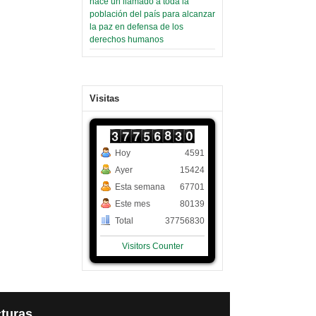
hace un llamado a toda la
población del país para alcanzar
la paz en defensa de los
derechos humanos
Visitas
Hoy
4591
Ayer
15424
Esta semana
67701
Este mes
80139
Total
37756830
Visitors Counter
turas