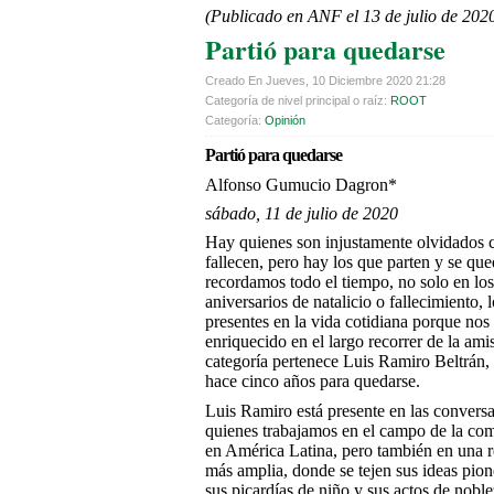
(Publicado en ANF el 13 de julio de 202
Partió para quedarse
Creado En Jueves, 10 Diciembre 2020 21:28
Categoría de nivel principal o raíz:
ROOT
Categoría:
Opinión
Partió para quedarse
Alfonso Gumucio Dagron
*
sábado, 11 de julio de 2020
Hay quienes son injustamente olvidados
fallecen, pero hay los que parten y se qu
recordamos todo el tiempo, no solo en los
aniversarios de natalicio o fallecimiento,
presentes en la vida cotidiana porque nos
enriquecido en el largo recorrer de la amis
categoría pertenece Luis Ramiro Beltrán, 
hace cinco años para quedarse.
Luis Ramiro está presente en las convers
quienes trabajamos en el campo de la co
en América Latina, pero también en una
más amplia, donde se tejen sus ideas pion
sus picardías de niño y sus actos de nobl