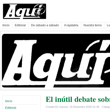
Inicio
Editorial
De sábado a sábado
A rajatabla
Nuestra tierra
Lu
El inútil debate sob
Inicio
Creado En Jueves, 10 Diciembre 2020 21:36
Categor
Editorial