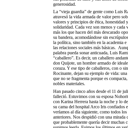
generosidad.
La “vieja guardia” de gente como Luis R
atravesó la vida armada de valor pero sob
valores y principios de ética, honestidad 
solidaridad. Cada vez son menos y cada 
más los que hacen del más descarado op
su bandera, acomodándose sin escrúpulos
la política, sino también en la academia e
las relaciones sociales más básicas. Aunq
palabra pueda sonar anticuada, Luis Rami
“caballero”. Es decir, un caballero andan
don Quijote, un hombre armado de ideal
coraza. Y ese tipo de caballeros, con o sin
Rocinante, dejan su ejemplo de vida: una 
que no se fragmenta porque es compacta,
nobles materiales.
Han pasado cinco años desde el 11 de jul
falleció. Estuvimos con su esposa Nohori
con Karina Herrera hasta la noche y lo d
su cama del hospital Arco Iris confiados 
veríamos al día siguiente, como todos los
anteriores. Nos despidió con una mirada 
que probablemente quería decir muchas c
supimos leerla. Fuimos los últimos en ver