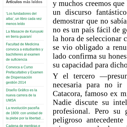
y muchos creemos que h
Artículos
más leídos
un discurso fantástic
‘Los fundadores del
demostrar que no sabía
alba’, un libro cada vez
menos leído
no es un país fácil de g
La Masacre de Kuruyuki
la hora de seleccionar 
en tierra guaraní
Facultad de Medicina
se vio obligado a renu
convoca a estudiantes y
lado confirma su honest
bachilleres al examen
de suficiencia
su capacidad para dicho
Convoca a Curso
Prefacultativo y Examen
Y el tercero —presu
de Dispensación
gestión 2014
necesaria para no i
Diseño Gráfico es la
Catacora, famoso ex m
nueva carrera de la
Nadie discute su inte
UMSA
La revolución paceña
profesional. Pero su
de 1809: con unidad de
peligroso antecedente
la plebe por la libertad…
Cadena de mentiras e