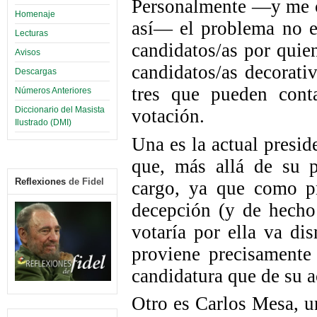
Personalmente —y me c
Homenaje
así— el problema no es
Lecturas
candidatos/as por quien
Avisos
candidatos/as decorati
Descargas
tres que pueden conta
Números Anteriores
Diccionario del Masista
votación.
Ilustrado (DMI)
Una es la actual presid
que, más allá de su p
Reflexiones
de Fidel
cargo, ya que como pr
decepción (y de hecho
votaría por ella va di
proviene precisament
candidatura que de su a
Otro es Carlos Mesa, u