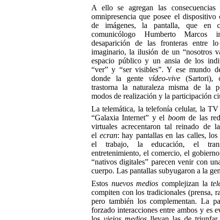
A ello se agregan las consecuencias 
omnipresencia que posee el dispositivo 
de imágenes, la pantalla, que en cr
comunicólogo Humberto Marcos i
desaparición de las fronteras entre l
imaginario, la ilusión de un “nosotros v
espacio público y un ansia de los ind
“ver” y “ser visibles”. Y ese mundo de
donde la gente
vídeo-vive
(Sartori), 
trastorna la naturaleza misma de la po
modos de realización y la participación c
La telemática, la telefonía celular, la TV s
“Galaxia Internet” y el
boom
de las red
virtuales acrecentaron tal reinado de 
el
ecran
: hay pantallas en las calles, los
el trabajo, la educación, el tran
entretenimiento, el comercio, el gobierno,
“nativos digitales” parecen venir con un
cuerpo. Las pantallas subyugaron a la gen
Estos
nuevos medios
complejizan la
tel
compiten con los tradicionales (prensa, r
pero también los complementan. La p
forzado interacciones entre ambos y es e
los
viejos medios
llevan las de triunfar