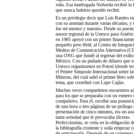
vida. Esa madrugada Nohorita recibió la 
que nunca hubiera querido recibir.
Es un privilegio decir que Luis Ramiro 
con su amistad durante varias décadas, y
fue mi mentor y maestro. Desde su pues
asesor regional de la Unesco para Améric
en 1985 apoyó con un primer financiamie
pequeño pero fértil, al Centro de Integrac
Medios de Comunicación Alternativa (
una ONG que fundé al regresar del exilio
México. Con un puñado de dólares que n
Unesco organizamos en Potosí (donde ten
el Primer Simposio Internacional sobre la
Mineras, del cual salió el primer libro sob
tema, que coordiné con Lupe Cajías.
Muchas veces compartimos encuentros a
para los que se preparaba con un esmero 
compulsivo. Para él, escribir una ponenci
de una hora o tres páginas de un prólogo
presentación de cinco minutos, era un as
tanta seriedad que le provocaba úlceras.
Perfeccionista, se creía en la obligación d
la bibliografía existente y solía empezar 
de anticipación. Después de un congreso