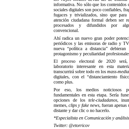
informativa. No sólo que los contenidos d
sociales digitales son poco confiables, fr
fugaces y trivializados, sino que para
atención ciudadana formal deben ser r
procesados y difundidos por al
convencional.
Ahí radica un nuevo gran poder potenci
periódicos y las emisoras de radio y TV
nueva “política a distancia” debieran 
protagonismo y peculiaridad profesionale
El proceso electoral de 2020 será
laboratorio interesante en esta mater
transcurrirá sobre todo en los
mass-media
digitales, con el “distanciamiento físic
como plus.
Por eso, los medios noticiosos p
fundamentales en esta etapa. Sería fune
opciones de los
t
ele-ciudadanos
, inu
memes,
clips y fake news
, fueran apenas 
distante y dar clic o no hacerlo.
*Especialista en Comunicación y análisis
Twitter: @etorricov