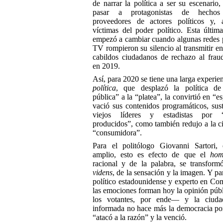
de narrar la política a ser su escenario,
pasar a protagonistas de hechos p
proveedores de actores políticos y, a
víctimas del poder político. Esta últim
empezó a cambiar cuando algunas redes 
TV rompieron su silencio al transmitir en
cabildos ciudadanos de rechazo al fraud
en 2019.
Así, para 2020 se tiene una larga experie
política
, que desplazó la política de
pública” a la “platea”, la convirtió en “e
vació sus contenidos programáticos, sust
viejos líderes y estadistas por “
producidos”, como también redujo a la c
“consumidora”.
Para el politólogo Giovanni Sartori, 
amplio, esto es efecto de que el
hom
racional y de la palabra, se transfor
videns
, de la sensación y la imagen. Y p
político estadounidense y experto en Co
las emociones forman hoy la opinión púb
los votantes, por ende— y la ciuda
informada no hace más la democracia p
“atacó a la razón” y la venció.