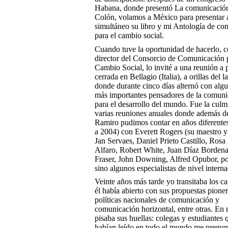
Habana, donde presentó La comunicación
Colón, volamos a México para presentar a
simultáneo su libro y mi Antología de c
para el cambio social.
Cuando tuve la oportunidad de hacerlo, 
director del Consorcio de Comunicación p
Cambio Social, lo invité a una reunión a 
cerrada en Bellagio (Italia), a orillas del
donde durante cinco días alternó con algu
más importantes pensadores de la comuni
para el desarrollo del mundo. Fue la cul
varias reuniones anuales donde además d
Ramiro pudimos contar en años diferente
a 2004) con Everett Rogers (su maestro y
Jan Servaes, Daniel Prieto Castillo, Rosa
Alfaro, Robert White, Juan Díaz Bordena
Fraser, John Downing, Alfred Opubor, por
sino algunos especialistas de nivel intern
Veinte años más tarde yo transitaba los 
él había abierto con sus propuestas pione
políticas nacionales de comunicación y
comunicación horizontal, entre otras. En 
pisaba sus huellas: colegas y estudiantes 
habían leído en todo el mundo me pregun