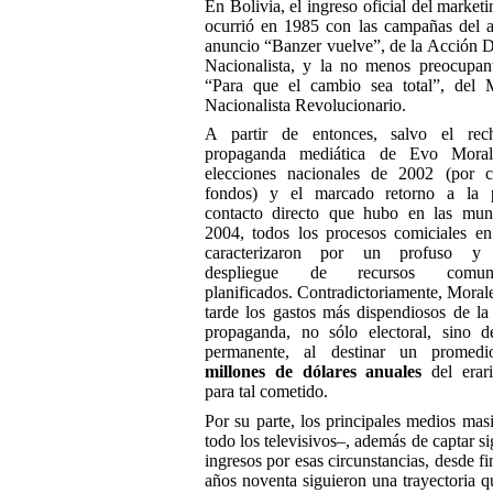
En Bolivia, el ingreso oficial del marketi
ocurrió en 1985 con las campañas del 
anuncio “Banzer vuelve”, de la Acción 
Nacionalista, y la no menos preocupan
“Para que el cambio sea total”, del 
Nacionalista Revolucionario.
A partir de entonces, salvo el re
propaganda mediática de Evo Moral
elecciones nacionales de 2002 (por c
fondos) y el marcado retorno a la p
contacto directo que hubo en las muni
2004, todos los procesos comiciales en
caracterizaron por un profuso y m
despliegue de recursos comunic
planificados. Contradictoriamente, Moral
tarde los gastos más dispendiosos de la 
propaganda, no sólo electoral, sino 
permanente, al destinar un prome
millones de dólares anuales
del erari
para tal cometido.
Por su parte, los principales medios mas
todo los televisivos–, además de captar si
ingresos por esas circunstancias, desde fi
años noventa siguieron una trayectoria qu