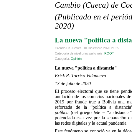
Cambio (Cueca) de Co
(Publicado en el periód
2020)
La nueva "política a dist
Creado En Jueves, 10 Diciembre 2020 21:35
Categoría de nivel principal o raíz:
ROOT
Categoría:
Opinión
La nueva "política a distancia"
Erick R. Torrico Villanueva
13 de julio de 2020
El proceso electoral que se tiene pendie
anulación de los comicios nacionales de
2019 por fraude trae a Bolivia una ma
reforzada de la “política a distanci
política
(del griego
tele
= “a distancia”
potenciada esta vez por la separación q
las redes digitales y la actual pandemia.
Este fenómeno se conoció ya en la déc