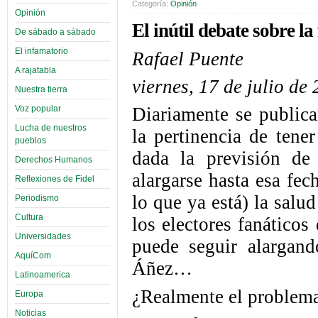
Categoría:
Opinión
Opinión
El inútil debate sobre la
De sábado a sábado
El infamatorio
Rafael Puente
A rajatabla
viernes, 17 de julio de
Nuestra tierra
Voz popular
Diariamente se publica
Lucha de nuestros
la pertinencia de tene
pueblos
dada la previsión d
Derechos Humanos
alargarse hasta esa fe
Reflexiones de Fidel
lo que ya está) la salud
Periodismo
Cultura
los electores fanático
Universidades
puede seguir alargand
AquíCom
Áñez…
Latinoamerica
¿Realmente el problema 
Europa
Noticias