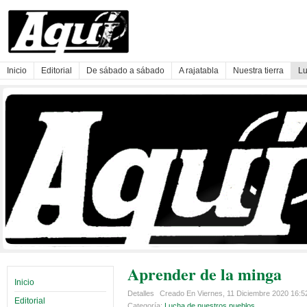
Inicio
Editorial
De sábado a sábado
A rajatabla
Nuestra tierra
Lu
Aprender de la minga
Inicio
Detalles
Creado En Viernes, 11 Diciembre 2020 16:
Editorial
Categoría:
Lucha de nuestros pueblos