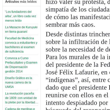
hizo valer su protesta, 
Artículos
más leídos
simpatía de los ciudada
‘Los fundadores del
de cómo las manifestaci
alba’, un libro cada vez
menos leído
sembrar más caos.
La Masacre de Kuruyuki
en tierra guaraní
Desde distintas trinch
Facultad de Medicina
sobre la infiltración de
convoca a estudiantes y
bachilleres al examen
sobre la necesidad de d
de suficiencia
Para los murales de la i
Convoca a Curso
del presidente de la F
Prefacultativo y Examen
de Dispensación
José Félix Lafaurie, en 
gestión 2014
“indígenas”, así, entre 
Diseño Gráfico es la
nueva carrera de la
dado que el presidente
UMSA
reunirse con ellos en el
La revolución paceña
de 1809: con unidad de
intento despiadado por
la plebe por la libertad…
Cadena de mentiras e