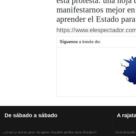
esta protesta: una hoj
manifestarnos mejor en
aprender el Estado par
https://www.elespectador.com
Síguenos
a través de:
De
sábado a sábado
A
rajat
¿Urnas y armas para recuperar el poder político para Morales?
Conversando, 
Lunes, 14 Diciembre 2020
Viernes, 31 J