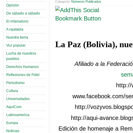
Categoría:
Números Publicados
Opinión
De sábado a sábado
El infamatorio
A rajatabla
Nuestra tierra
La Paz (Bolivia), nu
Voz popular
Lucha de nuestros
pueblos
Afiliado a la Federaci
Derechos Humanos
sem
Reflexiones de Fidel
Periodismo
http:
Cultura
www.facebook.com/sem
Universidades
http://vozyvos.blogsp
AquíCom
Latinoamerica
http://aqui-avance.blo
Europa
Edición de homenaje a Remb
Noticias