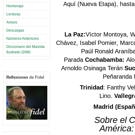
Aquí (Nueva Etapa), hasta 
Homenaje
Lecturas
Avisos
Descargas
La Paz:
Víctor Montoya,
W
Números Anteriores
Chávez, Isabel Pomier, Marc
Diccionario del Masista
Paúl Ronald Araníba
Ilustrado (DMI)
Parada
Cochabamba:
Alo
Arnoldo Osinaga Terán
Suc
Peñaranda 
Reflexiones
de Fidel
Trinidad
: Fanthy Ve
Lino.
Valleg
Madrid (Españ
Sobre el 
América