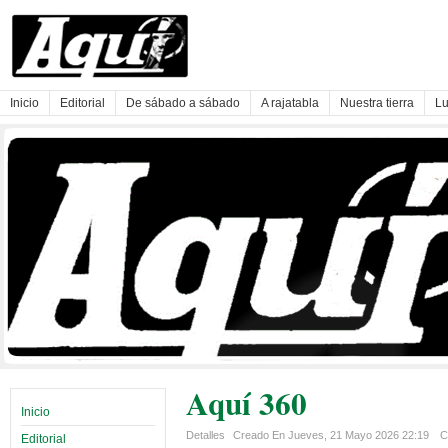
Inicio
Editorial
De sábado a sábado
A rajatabla
Nuestra tierra
Lu
Aquí 360
Inicio
Detalles
Creado En Jueves, 21 Mayo 2026 22:19
C
Editorial