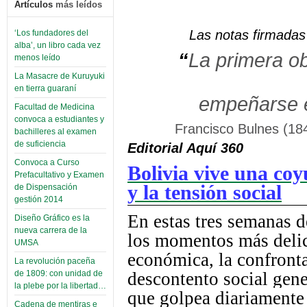
Artículos
más leídos
Las notas firmadas 
‘Los fundadores del
alba’, un libro cada vez
“
La primera ob
menos leído
La Masacre de Kuruyuki
en tierra guaraní
empeñarse en
Facultad de Medicina
convoca a estudiantes y
Francisco Bulnes (184
bachilleres al examen
de suficiencia
Editorial Aquí 360
Convoca a Curso
Bolivia vive una coy
Prefacultativo y Examen
y la tensión social
de Dispensación
gestión 2014
En estas tres semanas d
Diseño Gráfico es la
nueva carrera de la
los momentos más delica
UMSA
económica, la confronta
La revolución paceña
descontento social gen
de 1809: con unidad de
la plebe por la libertad…
que golpea diariamente 
Cadena de mentiras e