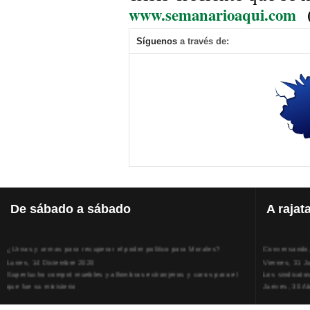
www.semanarioaqui.com
Síguenos
a través de:
De
sábado a sábado
A
rajat
¿Urnas y armas para recuperar el poder político para Morales?
Conversando, 
Lunes, 14 Diciembre 2020
Viernes, 31 J
Superlucho compró muebles y alfombras extranjeros y caros para el
Los sindicato
que fue su ministerio
Jueves, 30 Ab
Viernes, 11 Diciembre 2020
La humillación
Isaac Sandóval Rodríguez, intelectual de los trabajadores bolivianos
Jueves, 15 E