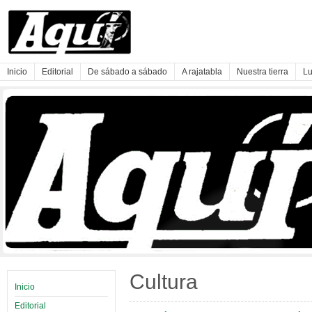
Inicio
Editorial
De sábado a sábado
A rajatabla
Nuestra tierra
Lu
Cultura
Inicio
Editorial