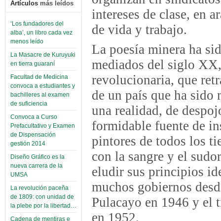
Artículos
más leídos
intereses de clase, en 
‘Los fundadores del
de vida y trabajo.
alba’, un libro cada vez
menos leído
La poesía minera ha sid
La Masacre de Kuruyuki
mediados del siglo XX, 
en tierra guaraní
revolucionaria, que retr
Facultad de Medicina
convoca a estudiantes y
de un país que ha sido 
bachilleres al examen
de suficiencia
una realidad, de despoj
Convoca a Curso
formidable fuente de in
Prefacultativo y Examen
de Dispensación
pintores de todos los t
gestión 2014
con la sangre y el sudor
Diseño Gráfico es la
nueva carrera de la
eludir sus principios i
UMSA
muchos gobiernos desde
La revolución paceña
de 1809: con unidad de
Pulacayo en 1946 y el t
la plebe por la libertad…
en 1952.
Cadena de mentiras e