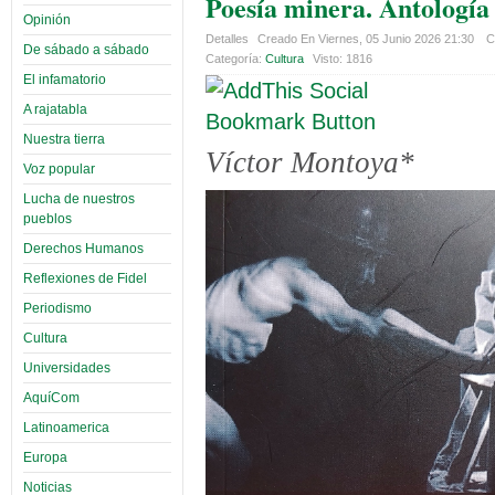
Poesía minera. Antologí
Opinión
Detalles
Creado En Viernes, 05 Junio 2026 21:30
C
De sábado a sábado
Categoría:
Cultura
Visto: 1816
El infamatorio
A rajatabla
Nuestra tierra
Víctor Montoya*
Voz popular
Lucha de nuestros
pueblos
Derechos Humanos
Reflexiones de Fidel
Periodismo
Cultura
Universidades
AquíCom
Latinoamerica
Europa
Noticias