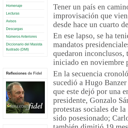
Tener un país en camino 
Homenaje
improvisación que vien
Lecturas
Avisos
desde hace un cuarto de
Descargas
En ese lapso, se ha ten
Números Anteriores
mandatos presidenciale
Diccionario del Masista
Ilustrado (DMI)
quedaron inconclusos, t
iniciado en noviembre 
En la secuencia cronoló
Reflexiones
de Fidel
sucedió a Hugo Banzer 
que este dejó por una e
presidente, Gonzalo Sá
protestas sociales de la
sido posesionado; Car
también dimitió 19 me