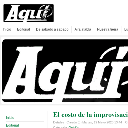
Inicio
Editorial
De sábado a sábado
A rajatabla
Nuestra tierra
Lu
El costo de la improvisaci
Inicio
Detalles
Creado En Martes, 19 Mayo 2026 13:44
Ca
Editorial
Categoría:
Opinión