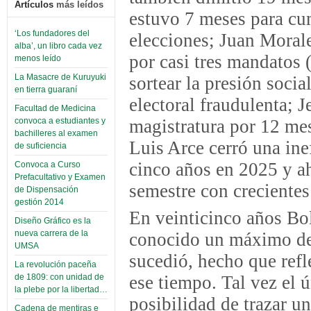
Artículos
más leídos
estuvo 7 meses para cu
‘Los fundadores del
elecciones; Juan Morale
alba’, un libro cada vez
por casi tres mandatos 
menos leído
La Masacre de Kuruyuki
sortear la presión soci
en tierra guaraní
electoral fraudulenta; 
Facultad de Medicina
magistratura por 12 mes
convoca a estudiantes y
bachilleres al examen
Luis Arce cerró una ine
de suficiencia
cinco años en 2025 y a
Convoca a Curso
Prefacultativo y Examen
semestre con crecientes
de Dispensación
gestión 2014
En veinticinco años Bo
Diseño Gráfico es la
nueva carrera de la
conocido un máximo de 
UMSA
sucedió, hecho que refl
La revolución paceña
ese tiempo. Tal vez el
de 1809: con unidad de
la plebe por la libertad…
posibilidad de trazar u
Cadena de mentiras e