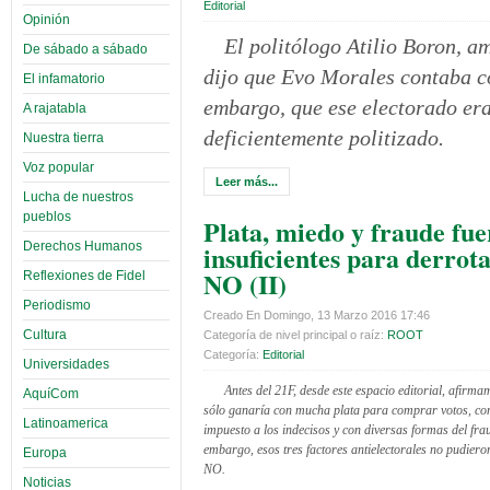
Editorial
Opinión
El politólogo Atilio Boron, a
De sábado a sábado
dijo que Evo Morales contaba co
El infamatorio
embargo, que ese electorado era
A rajatabla
deficientemente politizado.
Nuestra tierra
Voz popular
Leer más...
Lucha de nuestros
pueblos
Plata, miedo y fraude fu
Derechos Humanos
insuficientes para derrota
NO (II)
Reflexiones de Fidel
Periodismo
Creado En Domingo, 13 Marzo 2016 17:46
Cultura
Categoría de nivel principal o raíz:
ROOT
Categoría:
Editorial
Universidades
Antes del 21F, desde este espacio editorial, afirma
AquíCom
sólo ganaría con mucha plata para comprar votos, c
Latinoamerica
impuesto a los indecisos y con diversas formas del fra
embargo, esos tres factores antielectorales no pudiero
Europa
NO.
Noticias