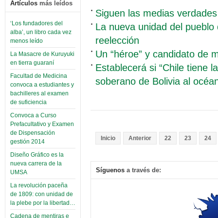
Artículos
más leídos
Siguen las medias verdades
‘Los fundadores del
La nueva unidad del pueblo 
alba’, un libro cada vez
reelección
menos leído
Un “héroe” y candidato de 
La Masacre de Kuruyuki
en tierra guaraní
Establecerá si “Chile tiene 
Facultad de Medicina
soberano de Bolivia al océan
convoca a estudiantes y
bachilleres al examen
de suficiencia
Convoca a Curso
Prefacultativo y Examen
de Dispensación
Inicio
Anterior
22
23
24
gestión 2014
Diseño Gráfico es la
nueva carrera de la
Síguenos
a través de:
UMSA
La revolución paceña
de 1809: con unidad de
la plebe por la libertad…
Cadena de mentiras e