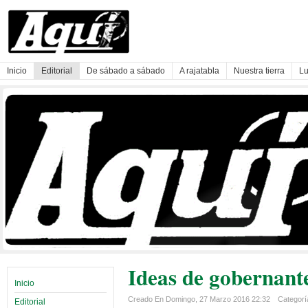
Inicio
Editorial
De sábado a sábado
A rajatabla
Nuestra tierra
Lu
Ideas de gobernante
Inicio
Creado En Domingo, 27 Marzo 2016 22:32
Categoría
Editorial