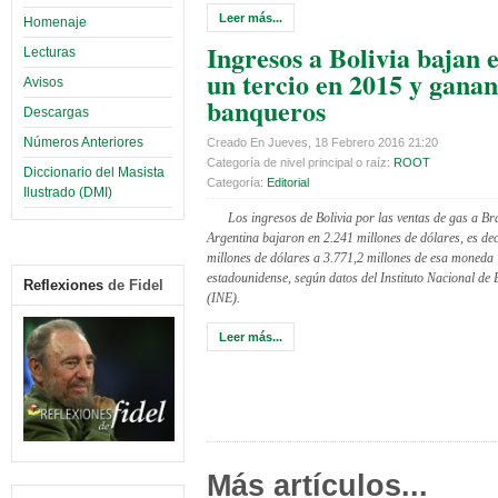
Leer más...
Homenaje
Ingresos a Bolivia bajan e
Lecturas
un tercio en 2015 y ganan
Avisos
banqueros
Descargas
Números Anteriores
Creado En Jueves, 18 Febrero 2016 21:20
Categoría de nivel principal o raíz:
ROOT
Diccionario del Masista
Categoría:
Editorial
Ilustrado (DMI)
Los ingresos de Bolivia por las ventas de gas a Bra
Argentina bajaron en 2.241 millones de dólares, es dec
millones de dólares a 3.771,2 millones de esa moneda
estadounidense, según datos del Instituto Nacional de 
Reflexiones
de Fidel
(INE).
Leer más...
Más artículos...