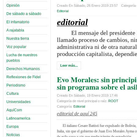
Opinión
Creado En Sábado, 26 Enero 2019 23:57
Categoría d
Editorial
De sábado a sábado
editorial
El infamatorio
A rajatabla
El mensaje del presidente 
llamado proceso de cambios, ni
Nuestra tierra
administrativa ni de otra natu
Voz popular
producción capitalista, dependie
Lucha de nuestros
pueblos
Leer más...
Derechos Humanos
Evo Morales: sin principi
Reflexiones de Fidel
sin programa sobre el asi
Periodismo
Cultura
Creado En Sábado, 19 Enero 2019 17:46
Categoría de nivel principal o raíz:
ROOT
Universidades
Categoría:
Editorial
AquíCom
editorial de aquí 245
Latinoamerica
El italiano Cesare Battisti fue expulsado de Bolivia,
Europa
Italia, sin que el gobierno de Juan Evo Morales Ayma c
Noticias
de asilo suyo y sin que medie trámite de extradición.