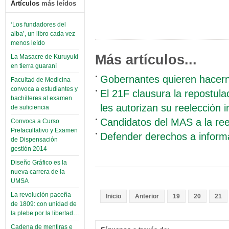
Artículos
más leídos
‘Los fundadores del
alba’, un libro cada vez
menos leído
Más artículos...
La Masacre de Kuruyuki
en tierra guaraní
Gobernantes quieren hacern
Facultad de Medicina
convoca a estudiantes y
El 21F clausura la repostul
bachilleres al examen
les autorizan su reelección in
de suficiencia
Candidatos del MAS a la reel
Convoca a Curso
Prefacultativo y Examen
Defender derechos a informa
de Dispensación
gestión 2014
Diseño Gráfico es la
nueva carrera de la
UMSA
La revolución paceña
Inicio
Anterior
19
20
21
de 1809: con unidad de
la plebe por la libertad…
Cadena de mentiras e