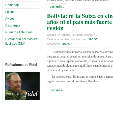
Homenaje
Leer más...
Lecturas
Bolivia: ni la Suiza en ci
Avisos
años ni el país más fuerte
región
Descargas
Números Anteriores
Creado En Sábado, 05 Enero 2019 09:40
Diccionario del Masista
Categoría de nivel principal o raíz:
ROOT
Ilustrado (DMI)
Categoría:
Editorial
/La limitadísima industrialización de Bolivia, dent
burguesas como el actual, es una señal de atraso. Atra
dijimos en otro espacio como éste, en más de doce años 
Reflexiones
de Fidel
tomado medida alguna que modifique, cuando menos par
dependiente y atrasado.
En consecuencia, Bolivia no es como Suiza y tampoc
región, como afirmó el presidente Morales./
Leer más...