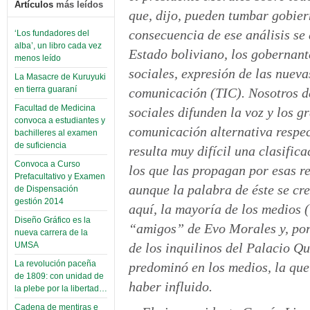
Artículos
más leídos
que, dijo, pueden tumbar gobier
consecuencia de ese análisis se 
‘Los fundadores del
alba’, un libro cada vez
Estado boliviano, los gobernant
menos leído
sociales, expresión de las nueva
La Masacre de Kuruyuki
en tierra guaraní
comunicación (TIC). Nosotros de
Facultad de Medicina
sociales difunden la voz y los g
convoca a estudiantes y
comunicación alternativa respec
bachilleres al examen
de suficiencia
resulta muy difícil una clasific
Convoca a Curso
los que las propagan por esas re
Prefacultativo y Examen
aunque la palabra de éste se cr
de Dispensación
gestión 2014
aquí, la mayoría de los medios (
Diseño Gráfico es la
“amigos” de Evo Morales y, por 
nueva carrera de la
de los inquilinos del Palacio Q
UMSA
La revolución paceña
predominó en los medios, la que
de 1809: con unidad de
haber influido.
la plebe por la libertad…
Cadena de mentiras e