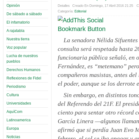
Opinión
Detalles
Creado En Domingo, 17 Abril 2016 21:25
C
Categoría:
Editorial
De sábado a sábado
El infamatorio
A rajatabla
La senadora Nélida Sifuentes 
Nuestra tierra
Voz popular
consulta será respetada hasta 20
Lucha de nuestros
funcionaria pública señaló, en 
pueblos
Fernández, es “metemano” pero 
Derechos Humanos
compañeros masistas, antes del r
Reflexiones de Fidel
el poder, aunque se los derrote 
Periodismo
Sin embargo, en distintos ton
Cultura
del Referendo del 21F. El presi
Universidades
ciento para sentar otro récord c
AquíCom
García Linera —algunos llaman 
Latinoamerica
afirmó que si perdía Juan Evo M
Europa
Noticias
febrero, el sol se iba apagar y q