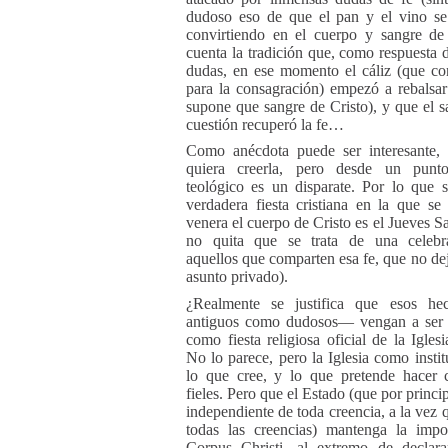
dudoso eso de que el pan y el vino se
convirtiendo en el cuerpo y sangre de
cuenta la tradición que, como respuesta d
dudas, en ese momento el cáliz (que co
para la consagración) empezó a rebalsar
supone que sangre de Cristo), y que el s
cuestión recuperó la fe…
Como anécdota puede ser interesante, 
quiera creerla, pero desde un punt
teológico es un disparate. Por lo que 
verdadera fiesta cristiana en la que se
venera el cuerpo de Cristo es el Jueves S
no quita que se trata de una celebr
aquellos que comparten esa fe, que no dej
asunto privado).
¿Realmente se justifica que esos h
antiguos como dudosos— vengan a ser 
como fiesta religiosa oficial de la Igles
No lo parece, pero la Iglesia como instit
lo que cree, y lo que pretende hacer 
fieles. Pero que el Estado (que por princi
independiente de toda creencia, a la vez 
todas las creencias) mantenga la impo
Corpus Christi, al extremo de declara