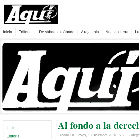
Inicio
Editorial
De sábado a sábado
A rajatabla
Nuestra tierra
Lu
Al fondo a la derec
Inicio
Creado En Jueves, 10 Diciembre 2020 15:56
Categor
Editorial