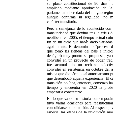
su plazo constitucional de 90 días hu
ampliado mediante aprobación de la 
parlamentaria heredada del antiguo régime
aunque confirma su legalidad, no m
carácter transitorio.
Pero a semejanza de lo acontecido con 
transitoriedad que devino tras la crisis 
neoliberal en 2005, el tiempo actual coin
fin de un ciclo que había dado variadas
agotamiento. El denominado “proceso d
que tomó las riendas del país a inici
desfiguró muy pronto su propuesta; ya
convirtió en un proyecto de poder trad
fue acumulando un rechazo colecti
convirtió en resistencia en octubre del 
misma que dio término al autoritarismo p
que desembocó aquella experiencia. El c
transición política, entonces, comenzó ha
tiempo y encuentra en 2020 la proba
empezar a concretarse.
En lo que va de su historia contemporán
tuvo varias ocasiones para reestructura
consolidarse como nación. Al respecto, ca
especial las etapas de la revolución mo