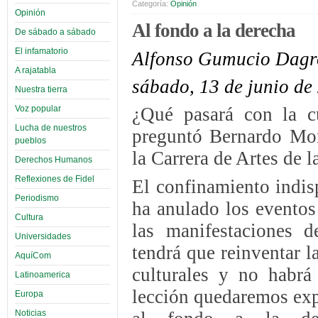
Categoría:
Opinión
Opinión
Al fondo a la derecha
De sábado a sábado
El infamatorio
Alfonso Gumucio Dagr
A rajatabla
sábado, 13 de junio de
Nuestra tierra
Voz popular
¿Qué pasará con la c
Lucha de nuestros
preguntó Bernardo Mona
pueblos
la Carrera de Artes de
Derechos Humanos
Reflexiones de Fidel
El confinamiento indis
Periodismo
ha anulado los eventos 
Cultura
las manifestaciones d
Universidades
tendrá que reinventar 
AquíCom
culturales y no habrá
Latinoamerica
lección quedaremos expu
Europa
Noticias