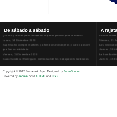
De
sábado a sábado
A
rajat
¿Urnas y armas para recuperar el poder político para Morales?
Conversando, 
Lunes, 14 Diciembre 2020
Viernes, 31 J
Superlucho compró muebles y alfombras extranjeros y caros para el
Los sindicato
que fue su ministerio
Jueves, 30 Ab
Viernes, 11 Diciembre 2020
La humillación
Isaac Sandóval Rodríguez, intelectual de los trabajadores bolivianos
Jueves, 15 E
Viernes, 11 Diciembre 2020
Adela Zamudio
Medios de difusión, amigos y enemigos de Evo Morales
Domingo, 12 
Viernes, 11 Diciembre 2020
Pliego acusat
Copyright © 2012 Semanario Aquí. Designed by
JoomShaper
En Bolivia, por la alianza obrera-campesina hacen más los trabajadores
Banzer Suáre
Powered by
Joomla!
Valid
XHTML
and
CSS
del campo que los proletarios
Sábado, 19 Ju
Viernes, 11 Diciembre 2020