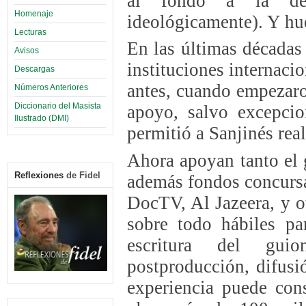
al fondo a la de
Homenaje
ideológicamente). Y hu
Lecturas
En las últimas décadas
Avisos
instituciones internaci
Descargas
antes, cuando empezaro
Números Anteriores
Diccionario del Masista
apoyo, salvo excepcio
Ilustrado (DMI)
permitió a Sanjinés rea
Ahora apoyan tanto el 
Reflexiones
de Fidel
además fondos concursa
DocTV, Al Jazeera, y o
sobre todo hábiles par
escritura del guio
postproducción, difusi
experiencia puede con