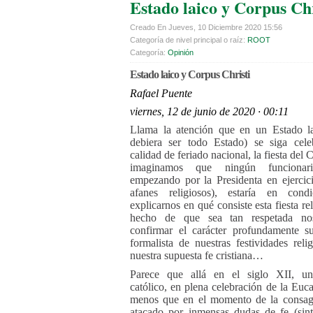
Estado laico y Corpus Chr
Creado En Jueves, 10 Diciembre 2020 15:56
Categoría de nivel principal o raíz:
ROOT
Categoría:
Opinión
Estado laico y Corpus Christi
Rafael Puente
viernes, 12 de junio de 2020 · 00:11
Llama la atención que en un Estado l
debiera ser todo Estado) se siga cele
calidad de feriado nacional, la fiesta del
imaginamos que ningún funcionario
empezando por la Presidenta en ejercic
afanes religiosos), estaría en cond
explicarnos en qué consiste esta fiesta rel
hecho de que sea tan respetada no
confirmar el carácter profundamente su
formalista de nuestras festividades reli
nuestra supuesta fe cristiana…
Parece que allá en el siglo XII, un
católico, en plena celebración de la Euca
menos que en el momento de la consagr
atacado por inmensas dudas de fe (sin