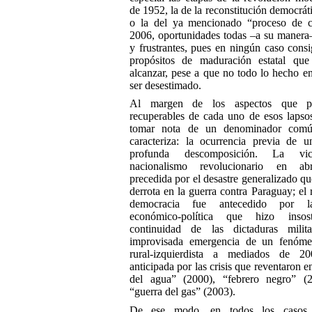
de 1952, la de la reconstitución democrát
o la del ya mencionado “proceso de 
2006, oportunidades todas –a su manera–
y frustrantes, pues en ningún caso consi
propósitos de maduración estatal que 
alcanzar, pese a que no todo lo hecho en
ser desestimado.
Al margen de los aspectos que p
recuperables de cada uno de esos lapso
tomar nota de un denominador comú
caracteriza: la ocurrencia previa de 
profunda descomposición. La vic
nacionalismo revolucionario en ab
precedida por el desastre generalizado qu
derrota en la guerra contra Paraguay; el 
democracia fue antecedido por l
económico-política que hizo insos
continuidad de las dictaduras milit
improvisada emergencia de un fenóme
rural-izquierdista a mediados de 20
anticipada por las crisis que reventaron e
del agua” (2000), “febrero negro” (
“guerra del gas” (2003).
De ese modo, en todos los casos s