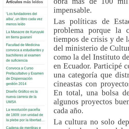
obra más de 100 mil 
Artículos
más leídos
impensable.
‘Los fundadores del
Las políticas de Est
alba’, un libro cada vez
menos leído
problema porque la c
La Masacre de Kuruyuki
tiempos de crisis y de
en tierra guaraní
Facultad de Medicina
del ministerio de Cultu
convoca a estudiantes y
como la del Instituto 
bachilleres al examen
de suficiencia
en Ecuador. Participé 
Convoca a Curso
una categoría que dist
Prefacultativo y Examen
de Dispensación
cineastas con proyecto
gestión 2014
En total, una bolsa d
Diseño Gráfico es la
nueva carrera de la
algunos proyectos buen
UMSA
cada año.
La revolución paceña
de 1809: con unidad de
La cultura no solo dep
la plebe por la libertad…
Cadena de mentiras e