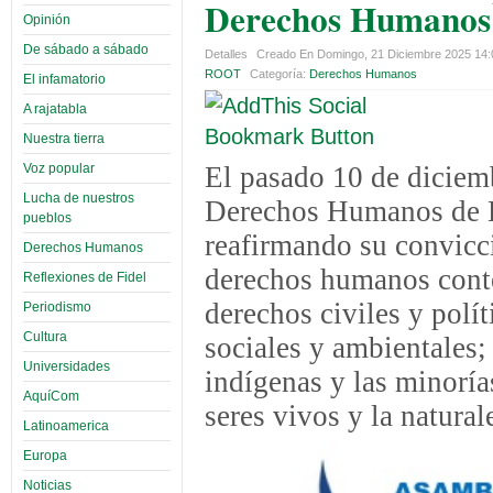
Derechos Humanos 
Opinión
De sábado a sábado
Detalles
Creado En Domingo, 21 Diciembre 2025 14
ROOT
Categoría:
Derechos Humanos
El infamatorio
A rajatabla
Nuestra tierra
Voz popular
El pasado 10 de diciem
Lucha de nuestros
Derechos Humanos de 
pueblos
reafirmando su convicci
Derechos Humanos
derechos humanos conte
Reflexiones de Fidel
derechos civiles y polí
Periodismo
Cultura
sociales y ambientales;
Universidades
indígenas y las minoría
AquíCom
seres vivos y la natural
Latinoamerica
Europa
Noticias