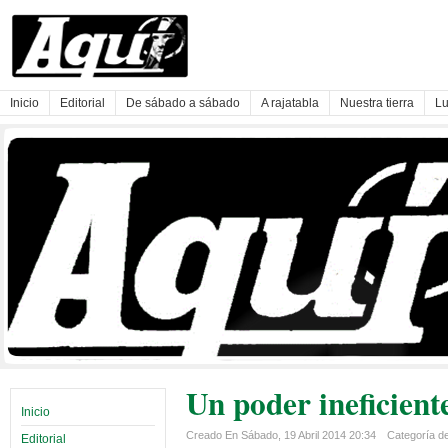
Inicio
Editorial
De sábado a sábado
A rajatabla
Nuestra tierra
Lu
Un poder ineficient
Inicio
Creado En Sábado, 19 Abril 2014 20:34
Categoría de 
Editorial