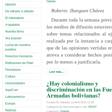
Opinión
Opinión
Roberto Ibarguen Chávez
De sábado a sábado
El infamatorio
Durante toda la semana previa
A rajatabla
los medios de difusión estuvier
Nuestra tierra
sobre temas relacionados al ej
Voz popular
realizada por la instancia a ca
Lucha de nuestros
que de las opiniones vertidas e
pueblos
atreva a considerar hechos posi
Derechos Humanos
por lo menos a justificarla.
Reflexiones de Fidel
Periodismo
Leer más...
Cultura
¿Hay colonialismo y
Universidades
discriminación en las Fu
AquíCom
Armadas bolivianas?
Latinoamerica
Creado En Sábado, 12 Abril 2014 21:56
Europa
Categoría de nivel principal o raíz:
ROOT
Noticias
Categoría:
Opinión