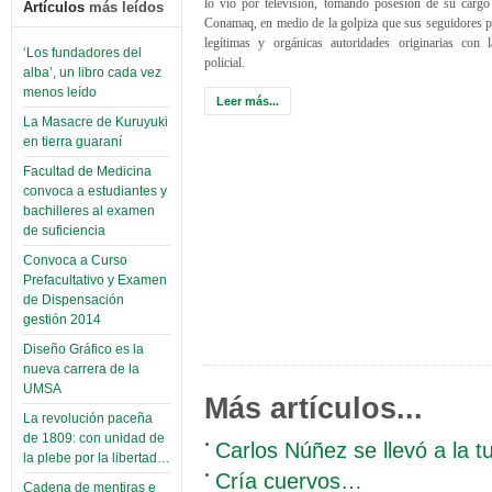
lo vio por televisión, tomando posesión de su cargo
Artículos
más leídos
Conamaq, en medio de la golpiza que sus seguidores p
legítimas y orgánicas autoridades originarias con l
‘Los fundadores del
policial.
alba’, un libro cada vez
menos leído
Leer más...
La Masacre de Kuruyuki
en tierra guaraní
Facultad de Medicina
convoca a estudiantes y
bachilleres al examen
de suficiencia
Convoca a Curso
Prefacultativo y Examen
de Dispensación
gestión 2014
Diseño Gráfico es la
nueva carrera de la
UMSA
Más artículos...
La revolución paceña
de 1809: con unidad de
Carlos Núñez se llevó a la t
la plebe por la libertad…
Cría cuervos…
Cadena de mentiras e