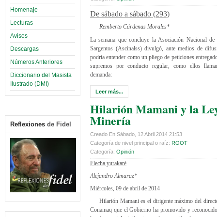
Homenaje
De sábado a sábado (293)
Lecturas
Remberto Cárdenas Morales*
Avisos
La semana que concluye la Asociación Nacional de 
Sargentos (Ascinalss) divulgó, ante medios de difus
Descargas
podría entender como un pliego de peticiones entrega
Números Anteriores
supremos por conducto regular, como ellos llama
demanda:
Diccionario del Masista
Ilustrado (DMI)
Leer más...
Hilarión Mamani y la Le
Minería
Reflexiones
de Fidel
Creado En Sábado, 12 Abril 2014 21:53
Categoría de nivel principal o raíz:
ROOT
Categoría:
Opinión
Flecha yurakaré
Alejandro Almaraz*
Miércoles, 09 de abril de 2014
Hilarión Mamani es el dirigente máximo del directo
Conamaq que el Gobierno ha promovido y reconocido