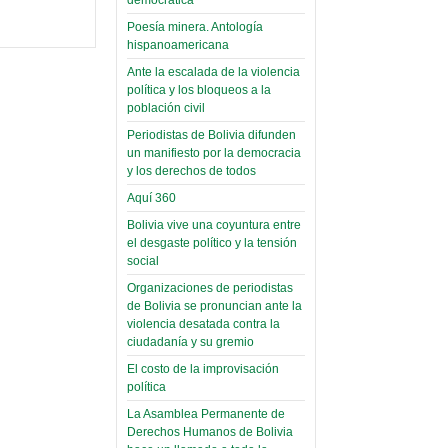
(Miscelánea
palaciega 6)
Poesía minera. Antología
hispanoamericana
El Infamatorio
Ante la escalada de la violencia
Domingo, 12 Mayo 2019
política y los bloqueos a la
población civil
Read more...
Periodistas de Bolivia difunden
un manifiesto por la democracia
y los derechos de todos
Aquí 360
Bolivia vive una coyuntura entre
el desgaste político y la tensión
social
Organizaciones de periodistas
de Bolivia se pronuncian ante la
violencia desatada contra la
ciudadanía y su gremio
El costo de la improvisación
política
La Asamblea Permanente de
Derechos Humanos de Bolivia