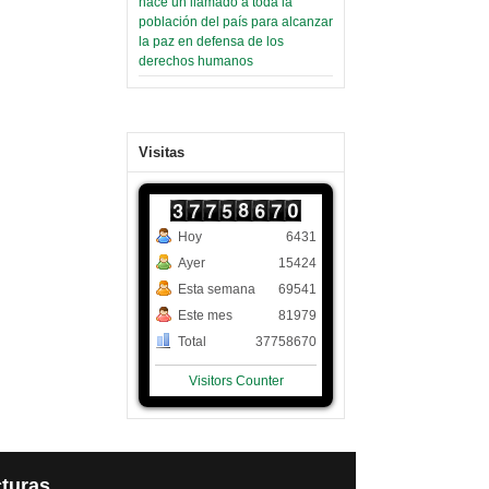
hace un llamado a toda la
población del país para alcanzar
la paz en defensa de los
derechos humanos
Visitas
Hoy
6431
Ayer
15424
Esta semana
69541
Este mes
81979
Total
37758670
Visitors Counter
turas