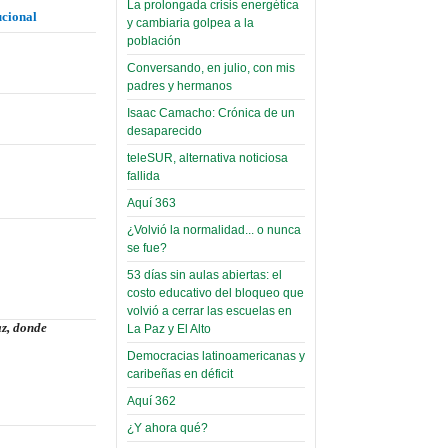
La prolongada crisis energética
ucional
Leer Más...
y cambiaria golpea a la
Read more...
Trabajo Social de la UMSA
Infierno Covid
población
volverá a las urnas para elegir a
parte VI:
Conversando, en julio, con mis
su directora
padres y hermanos
Gabinete de
Sábado, 14 Octubre 2023
Áñez se atribuye
Isaac Camacho: Crónica de un
Leer Más...
desaparecido
construcción de
Candidatos del MAS se
teleSUR, alternativa noticiosa
hospitales
presentarán en la UMSA
fallida
Jueves, 14 Septiembre 2023
prefabricados en
Aquí 363
la que no tuvo
Leer Más...
¿Volvió la normalidad... o nunca
participación;
Carrera de Geografía realiza
se fue?
Segundo Congreso Nacional
más de 24 horas
Viernes, 14 Octubre 2022
53 días sin aulas abiertas: el
después rectifica
costo educativo del bloqueo que
parcialmente
Leer Más...
volvió a cerrar las escuelas en
Docentes y estudiantes de
az, donde
La Paz y El Alto
El Infamatorio
Trabajo Social de la UMSA
Democracias latinoamericanas y
Miércoles, 09 Diciembre 2020
elegirán directora
caribeñas en déficit
Viernes, 14 Octubre 2022
Read more...
Aquí 362
Interpretación
Leer Más...
de un álbum de
¿Y ahora qué?
“Tuna Femenina San Andrés”