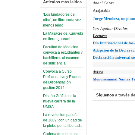
Artículos
más leídos
Anahí Cazas
A rajatabla
‘Los fundadores del
Jorge Mendoza, un pinto
alba’, un libro cada vez
menos leído
Yuri Aguilar Dávalos
La Masacre de Kuruyuki
Lecturas
en tierra guaraní
Día Internacional de los 
Facultad de Medicina
Adopción de la Declaraci
convoca a estudiantes y
Declaración universal so
bachilleres al examen
de suficiencia
Convoca a Curso
Avisos
Prefacultativo y Examen
Menú semanal Namas Té | 
de Dispensación
gestión 2014
Síguenos
a través de
Diseño Gráfico es la
nueva carrera de la
UMSA
La revolución paceña
de 1809: con unidad de
la plebe por la libertad…
Cadena de mentiras e