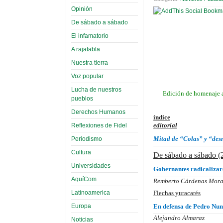
Opinión
De sábado a sábado
El infamatorio
A rajatabla
Nuestra tierra
Voz popular
Lucha de nuestros
Edición de homenaje a
pueblos
Derechos Humanos
índice
editorial
Reflexiones de Fidel
Mitad de “Colas” y “des
Periodismo
Cultura
De sábado a sábado (
Universidades
Gobernantes radicalizar
AquíCom
Remberto Cárdenas Mora
Flechas yuracarés
Latinoamerica
Europa
En defensa de Pedro Nu
Alejandro Almaraz
Noticias