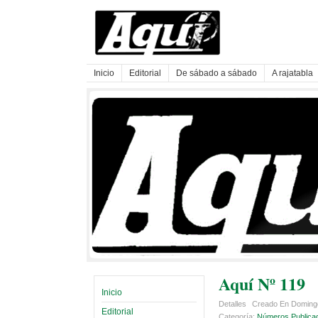
Inicio
Editorial
De sábado a sábado
A rajatabla
Aquí Nº 119
Inicio
Detalles
Creado En Domingo
Editorial
Categoría:
Números Publica