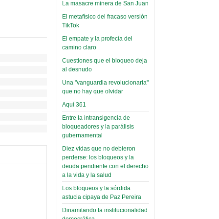
toca y canta con coraje
narco-fotos
La masacre minera de San Juan
Miércoles, 14 Septiembre 2022
(Miscelánea
El metafísico del fracaso versión
Palaciega 8)
TikTok
Leer Más...
Posesionan a dirigentes de
El empate y la profecía del
El Infamatorio
Asociación de Docentes
camino claro
Miércoles, 19 Junio 2019
Domingo, 14 Agosto 2022
Cuestiones que el bloqueo deja
Read more...
al desnudo
Leer Más...
Cosmética
Una "vanguardia revolucionaria"
descolonizadora
que no hay que olvidar
(Miscelánea
Aquí 361
palaciega 7)
Entre la intransigencia de
El Infamatorio
bloqueadores y la parálisis
Lunes, 27 Mayo 2019
gubernamental
Diez vidas que no debieron
Read more...
perderse: los bloqueos y la
Creacionismo,
deuda pendiente con el derecho
filtraciones e
a la vida y la salud
inicio de la
Los bloqueos y la sórdida
campaña del
astucia cipaya de Paz Pereira
MAS
Dinamitando la institucionalidad
democrática