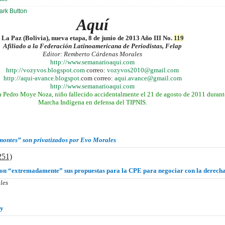
Aquí
La Paz (Bolivia), nueva etapa, 8 de junio de 2013 Año III No.
119
Afiliado a la Federación Latinoamericana de Periodistas, Felap
Editor: Remberto Cárdenas Morales
http://www.semanarioaqui.com
http://vozyvos.blogspot.com
correo:
vozyvos2010@gmail.com
http://aqui-avance.blogspot.
com
correo:
aqui.avance@gmail.com
http://www.semanarioaqui.com
 Pedro Moye Noza, niño fallecido accidentalmente el 21 de agosto de 2011 durante
Marcha Indígena en defensa del TIPNIS.
montes” son privatizados por Evo Morales
251)
on “extremadamente” sus propuestas para la CPE para negociar con la derech
les
ny