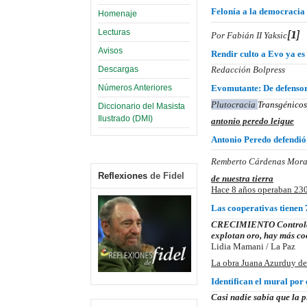
Felonía a la democracia 
Homenaje
Lecturas
[1]
Por Fabián II Yaksic
Avisos
Rendir culto a Evo ya es
Descargas
Redacción Bolpress
Números Anteriores
Evomutante: De defens
Plutocracia
Transgénicos
Diccionario del Masista
Ilustrado (DMI)
antonio peredo leigue
Antonio Peredo defendió
Remberto Cárdenas Mora
Reflexiones
de Fidel
de nuestra tierra
Hace 8 años operaban 230
Las cooperativas tienen
CRECIMIENTO
Control
explotan oro, hay más coo
Lidia Mamani / La Paz
La obra Juana Azurduy de
Identifican el mural por 
Casi nadie sabía que la p