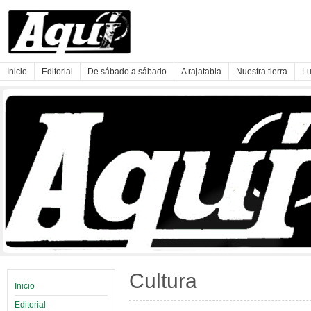
Inicio
Editorial
De sábado a sábado
A rajatabla
Nuestra tierra
Lu
Cultura
Inicio
Editorial