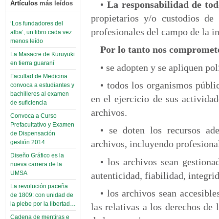
•
La responsabilidad de tod
Artículos
más leídos
propietarios y/o custodios de
‘Los fundadores del
profesionales del campo de la i
alba’, un libro cada vez
menos leído
Por lo tanto nos compromet
La Masacre de Kuruyuki
en tierra guaraní
• se adopten y se apliquen pol
Facultad de Medicina
• todos los organismos públi
convoca a estudiantes y
bachilleres al examen
en el ejercicio de sus activida
de suficiencia
archivos.
Convoca a Curso
Prefacultativo y Examen
• se doten los recursos ade
de Dispensación
archivos, incluyendo profesiona
gestión 2014
Diseño Gráfico es la
• los archivos sean gestion
nueva carrera de la
UMSA
autenticidad, fiabilidad, integri
La revolución paceña
• los archivos sean accesible
de 1809: con unidad de
la plebe por la libertad…
las relativas a los derechos de 
Cadena de mentiras e