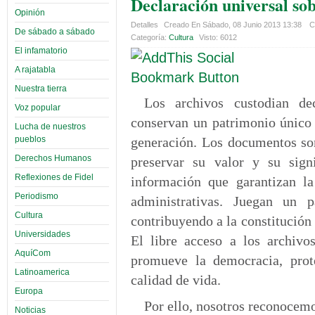
Declaración universal sob
Opinión
Detalles
Creado En Sábado, 08 Junio 2013 13:38
C
De sábado a sábado
Categoría:
Cultura
Visto: 6012
El infamatorio
A rajatabla
Nuestra tierra
Los archivos custodian de
Voz popular
conservan un patrimonio único 
Lucha de nuestros
pueblos
generación. Los documentos son
Derechos Humanos
preservar su valor y su sign
Reflexiones de Fidel
información que garantizan la
Periodismo
administrativas. Juegan un 
Cultura
contribuyendo a la constitución
Universidades
El libre acceso a los archivo
AquíCom
promueve la democracia, prot
Latinoamerica
calidad de vida.
Europa
Por ello, nosotros reconocem
Noticias