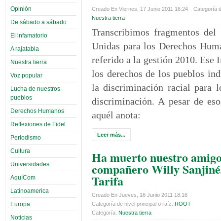
Opinión
Creado En Viernes, 17 Junio 2011 16:24
Categoría de
Nuestra tierra
De sábado a sábado
Transcribimos fragmentos del
El infamatorio
Unidas para los Derechos Huma
A rajatabla
referido a la gestión 2010. Ese 
Nuestra tierra
los derechos de los pueblos ind
Voz popular
la discriminación racial para 
Lucha de nuestros
pueblos
discriminación. A pesar de es
Derechos Humanos
aquél anota:
Reflexiones de Fidel
Leer más...
Periodismo
Cultura
Ha muerto nuestro amigo
compañero Willy Sanjiné
Universidades
Tarifa
AquíCom
Latinoamerica
Creado En Jueves, 16 Junio 2011 18:16
Europa
Categoría de nivel principal o raíz:
ROOT
Categoría:
Nuestra tierra
Noticias