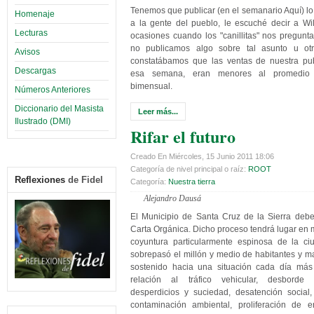
Tenemos que publicar (en el semanario Aquí) lo
Homenaje
a la gente del pueblo, le escuché decir a Wil
Lecturas
ocasiones cuando los "canillitas" nos pregun
no publicamos algo sobre tal asunto u otr
Avisos
constatábamos que las ventas de nuestra pub
Descargas
esa semana, eran menores al promedio
bimensual.
Números Anteriores
Diccionario del Masista
Leer más...
Ilustrado (DMI)
Rifar el futuro
Creado En Miércoles, 15 Junio 2011 18:06
Categoría de nivel principal o raíz:
ROOT
Reflexiones
de Fidel
Categoría:
Nuestra tierra
Alejandro Dausá
El Municipio de Santa Cruz de la Sierra debe
Carta Orgánica. Dicho proceso tendrá lugar en
coyuntura particularmente espinosa de la c
sobrepasó el millón y medio de habitantes y 
sostenido hacia una situación cada día más
relación al tráfico vehicular, desborde
desperdicios y suciedad, desatención social,
contaminación ambiental, proliferación de 