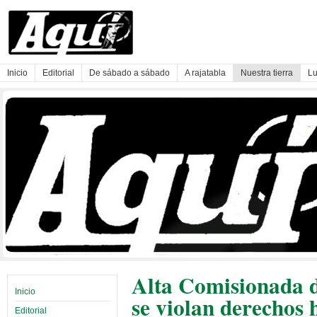
Inicio
Editorial
De sábado a sábado
A rajatabla
Nuestra tierra
Lu
Alta Comisionada d
Inicio
se violan derechos
Editorial