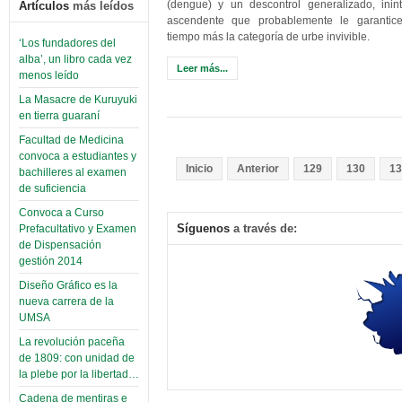
(dengue) y un descontrol generalizado, inin
Artículos
más leídos
ascendente que probablemente le garantic
tiempo más la categoría de urbe invivible.
‘Los fundadores del
alba’, un libro cada vez
Leer más...
menos leído
La Masacre de Kuruyuki
en tierra guaraní
Facultad de Medicina
convoca a estudiantes y
Inicio
Anterior
129
130
13
bachilleres al examen
de suficiencia
Convoca a Curso
Síguenos
a través de:
Prefacultativo y Examen
de Dispensación
gestión 2014
Diseño Gráfico es la
nueva carrera de la
UMSA
La revolución paceña
de 1809: con unidad de
la plebe por la libertad…
Cadena de mentiras e