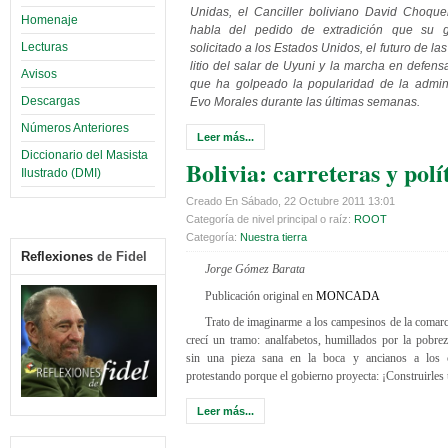
Unidas, el Canciller boliviano David Choqu
Homenaje
habla del pedido de extradición que su 
Lecturas
solicitado a los Estados Unidos, el futuro de la
litio del salar de Uyuni y la marcha en defens
Avisos
que ha golpeado la popularidad de la admin
Descargas
Evo Morales durante las últimas semanas.
Números Anteriores
Leer más...
Diccionario del Masista
Bolivia: carreteras y polí
Ilustrado (DMI)
Creado En Sábado, 22 Octubre 2011 13:01
Categoría de nivel principal o raíz:
ROOT
Categoría:
Nuestra tierra
Reflexiones
de Fidel
Jorge Gómez Barata
Publicación original en
MONCADA
Trato de imaginarme a los campesinos de la comar
crecí un tramo: analfabetos, humillados por la pobre
sin una pieza sana en la boca y ancianos a los c
protestando porque el gobierno proyecta: ¡Construirles 
Leer más...