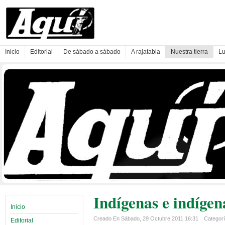
Inicio
Editorial
De sábado a sábado
A rajatabla
Nuestra tierra
Lu
Indígenas e indígen
Inicio
Creado En Sábado, 29 Octubre 2011 16:31
Categoría
Editorial