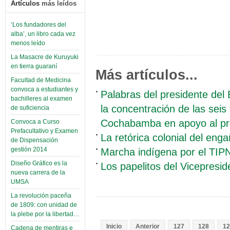
Artículos
más leídos
‘Los fundadores del
alba’, un libro cada vez
menos leído
La Masacre de Kuruyuki
en tierra guaraní
Más artículos...
Facultad de Medicina
convoca a estudiantes y
Palabras del presidente del 
bachilleres al examen
la concentración de las seis
de suficiencia
Cochabamba en apoyo al pr
Convoca a Curso
Prefacultativo y Examen
La retórica colonial del eng
de Dispensación
gestión 2014
Marcha indígena por el TIPN
Diseño Gráfico es la
Los papelitos del Vicepresid
nueva carrera de la
UMSA
La revolución paceña
de 1809: con unidad de
la plebe por la libertad…
Inicio
Anterior
127
128
12
Cadena de mentiras e