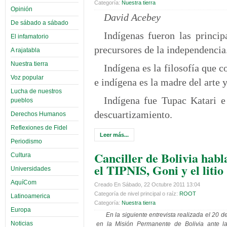
Categoría:
Nuestra tierra
Opinión
David Acebey
De sábado a sábado
Indígenas fueron las princip
El infamatorio
precursores de la independencia
A rajatabla
Nuestra tierra
Indígena es la filosofía que 
Voz popular
e indígena es la madre del arte 
Lucha de nuestros
Indígena fue Tupac Katari e
pueblos
descuartizamiento.
Derechos Humanos
Reflexiones de Fidel
Leer más...
Periodismo
Canciller de Bolivia habl
Cultura
el TIPNIS, Goni y el litio
Universidades
AquíCom
Creado En Sábado, 22 Octubre 2011 13:04
Categoría de nivel principal o raíz:
ROOT
Latinoamerica
Categoría:
Nuestra tierra
Europa
En la siguiente entrevista realizada el 20 
Noticias
en la Misión Permanente de Bolivia ante l