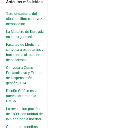
Artículos
más leídos
‘Los fundadores del
alba’, un libro cada vez
menos leído
La Masacre de Kuruyuki
en tierra guaraní
Facultad de Medicina
convoca a estudiantes y
bachilleres al examen
de suficiencia
Convoca a Curso
Prefacultativo y Examen
de Dispensación
gestión 2014
Diseño Gráfico es la
nueva carrera de la
UMSA
La revolución paceña
de 1809: con unidad de
la plebe por la libertad…
Cadena de mentiras e