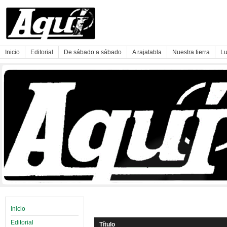
Inicio
Editorial
De sábado a sábado
A rajatabla
Nuestra tierra
Lu
Inicio
Editorial
Título