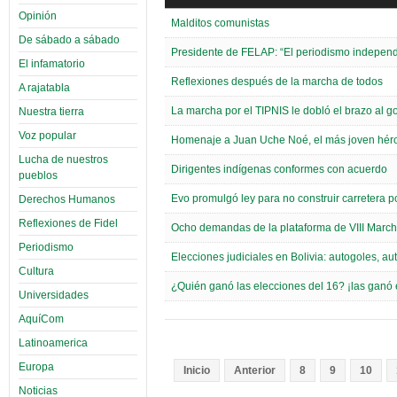
Opinión
Malditos comunistas
De sábado a sábado
Presidente de FELAP: “El periodismo independi
El infamatorio
Reflexiones después de la marcha de todos
A rajatabla
La marcha por el TIPNIS le dobló el brazo al g
Nuestra tierra
Voz popular
Homenaje a Juan Uche Noé, el más joven hér
Lucha de nuestros
Dirigentes indígenas conformes con acuerdo
pueblos
Evo promulgó ley para no construir carretera p
Derechos Humanos
Reflexiones de Fidel
Ocho demandas de la plataforma de VIII March
Periodismo
Elecciones judiciales en Bolivia: autogoles, 
Cultura
¿Quién ganó las elecciones del 16? ¡las ganó e
Universidades
AquíCom
Latinoamerica
Europa
Inicio
Anterior
8
9
10
Noticias