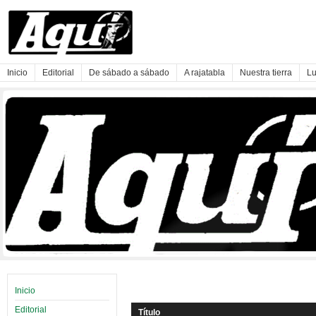
Inicio
Editorial
De sábado a sábado
A rajatabla
Nuestra tierra
Lu
Inicio
Editorial
Título