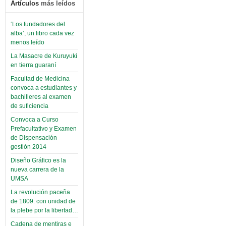
Artículos
más leídos
‘Los fundadores del
alba’, un libro cada vez
menos leído
La Masacre de Kuruyuki
en tierra guaraní
Facultad de Medicina
convoca a estudiantes y
bachilleres al examen
de suficiencia
Convoca a Curso
Prefacultativo y Examen
de Dispensación
gestión 2014
Diseño Gráfico es la
nueva carrera de la
UMSA
La revolución paceña
de 1809: con unidad de
la plebe por la libertad…
Cadena de mentiras e