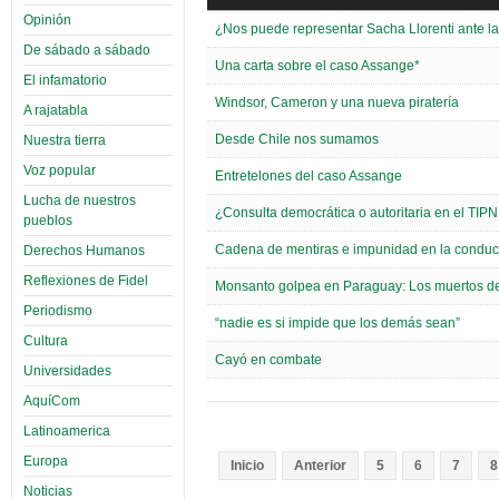
Opinión
¿Nos puede representar Sacha Llorenti ante 
De sábado a sábado
Una carta sobre el caso Assange*
El infamatorio
Windsor, Cameron y una nueva piratería
A rajatabla
Desde Chile nos sumamos
Nuestra tierra
Voz popular
Entretelones del caso Assange
Lucha de nuestros
¿Consulta democrática o autoritaria en el TIP
pueblos
Cadena de mentiras e impunidad en la conduc
Derechos Humanos
Reflexiones de Fidel
Monsanto golpea en Paraguay: Los muertos de C
Periodismo
“nadie es si impide que los demás sean”
Cultura
Cayó en combate
Universidades
AquíCom
Latinoamerica
Europa
Inicio
Anterior
5
6
7
8
Noticias