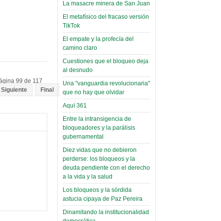
toca y canta con coraje
narco-fotos
La masacre minera de San Juan
Miércoles, 14 Septiembre 2022
(Miscelánea
El metafísico del fracaso versión
Palaciega 8)
TikTok
Leer Más...
Posesionan a dirigentes de
El empate y la profecía del
El Infamatorio
Asociación de Docentes
camino claro
Miércoles, 19 Junio 2019
Domingo, 14 Agosto 2022
Cuestiones que el bloqueo deja
Read more...
al desnudo
Leer Más...
Cosmética
ágina 99 de 117
Una "vanguardia revolucionaria"
descolonizadora
Siguiente
Final
que no hay que olvidar
(Miscelánea
Aquí 361
palaciega 7)
Entre la intransigencia de
El Infamatorio
bloqueadores y la parálisis
Lunes, 27 Mayo 2019
gubernamental
Diez vidas que no debieron
Read more...
Creacionismo,
perderse: los bloqueos y la
deuda pendiente con el derecho
filtraciones e
a la vida y la salud
inicio de la
Los bloqueos y la sórdida
campaña del
astucia cipaya de Paz Pereira
MAS
Dinamitando la institucionalidad
democrática