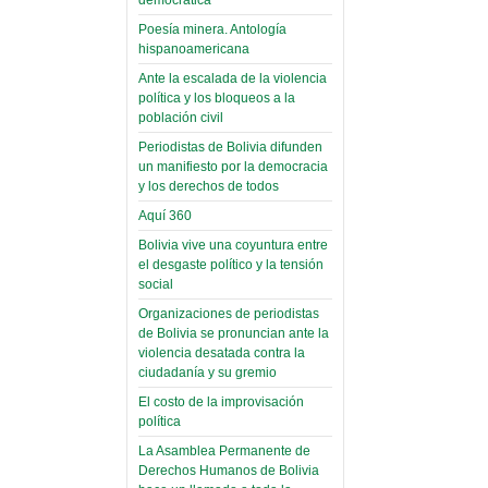
(Miscelánea
palaciega 6)
Poesía minera. Antología
hispanoamericana
El Infamatorio
Domingo, 12 Mayo 2019
Ante la escalada de la violencia
política y los bloqueos a la
Read more...
población civil
Periodistas de Bolivia difunden
un manifiesto por la democracia
y los derechos de todos
Aquí 360
Bolivia vive una coyuntura entre
el desgaste político y la tensión
social
Organizaciones de periodistas
de Bolivia se pronuncian ante la
violencia desatada contra la
ciudadanía y su gremio
El costo de la improvisación
política
La Asamblea Permanente de
Derechos Humanos de Bolivia