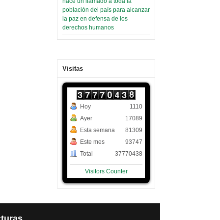
hace un llamado a toda la
población del país para alcanzar
la paz en defensa de los
derechos humanos
Visitas
Hoy
1110
Ayer
17089
Esta semana
81309
Este mes
93747
Total
37770438
Visitors Counter
turas