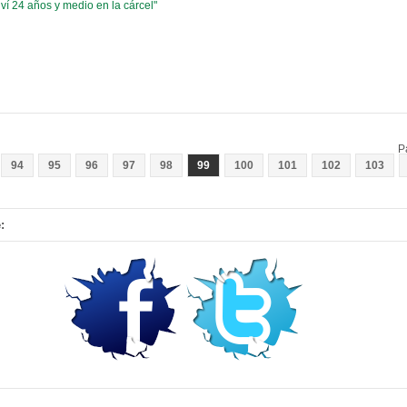
ví 24 años y medio en la cárcel"
P
94
95
96
97
98
99
100
101
102
103
: