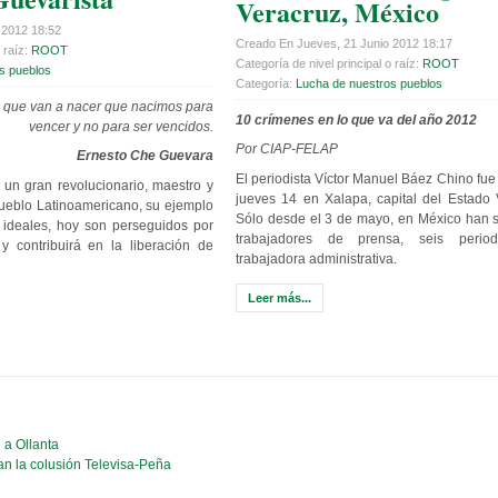
Veracruz, México
 2012 18:52
Creado En Jueves, 21 Junio 2012 18:17
 raíz:
ROOT
Categoría de nivel principal o raíz:
ROOT
s pueblos
Categoría:
Lucha de nuestros pueblos
s que van a nacer
que nacimos para
10 crímenes en lo que va del año 2012
vencer y no para ser vencidos.
Por CIAP-FELAP
Ernesto Che Guevara
El periodista Víctor Manuel Báez Chino fue
un gran revolucionario, maestro y
jueves 14 en Xalapa, capital del Estado 
ueblo Latinoamericano, su ejemplo
Sólo desde el 3 de mayo, en México han 
 ideales, hoy son perseguidos por
trabajadores de prensa, seis perio
 contribuirá en la liberación de
trabajadora administrativa.
Leer más...
 a Ollanta
n la colusión Televisa-Peña