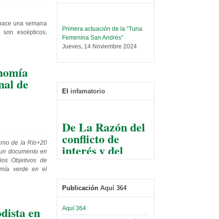
e hace una semana
Primera actuación de la “Tuna
 son escépticos.
Femenina San Andrés”
Jueves, 14 Noviembre 2024
Leer Más...
onomía
Trabajo Social prepara
encuentro nacional sobre trata y
nal de
tráfico de personas
El
infamatorio
Sábado, 14 Septiembre 2024
Leer Más...
De La Razón del
Centro de Estudiantes organiza
conflicto de
taller de software estadístico en
la UMSA
interés y del
rno de la Río+20
Sábado, 14 Septiembre 2024
 un documento en
razonable arte
los Objetivos de
de tirar la piedra
Leer Más...
omía verde en el
Banco Central otorga
y esconder la
certificados por apoyo al
Publicación
Aquí 364
mano
Séptimo Encuentro de
Economistas
El Infamatorio
dista en
Aquí 364
Sábado, 14 Octubre 2023
Jueves, 10 Diciembre 2020