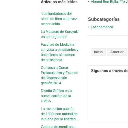
Ahmed Ben Bella: "Yo vi
Artículos
más leídos
‘Los fundadores del
Subcategorías
alba’, un libro cada vez
menos leído
Latinoamerica
La Masacre de Kuruyuki
en tierra guaraní
Facultad de Medicina
convoca a estudiantes y
Inicio
Anterior
bachilleres al examen
de suficiencia
Convoca a Curso
Síguenos
a través de
Prefacultativo y Examen
de Dispensación
gestión 2014
Diseño Gráfico es la
nueva carrera de la
UMSA
La revolución paceña
de 1809: con unidad de
la plebe por la libertad…
Cadena de mentiras e