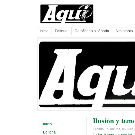
Inicio
Editorial
De sábado a sábado
A rajatabla
Ilusión y tem
Inicio
Creado En Jueves, 05 Julio
Editorial
Lucha de nuestros pueblos