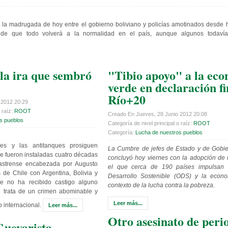
 la madrugada de hoy entre el gobierno boliviano y policías amotinados desd
de que todo volverá a la normalidad en el país, aunque algunos todavía
la ira que sembró
"Tibio apoyo" a la ec
verde en declaración fi
Río+20
 2012 20:29
 raíz:
ROOT
Creado En Jueves, 28 Junio 2012 20:08
s pueblos
Categoría de nivel principal o raíz:
ROOT
Categoría:
Lucha de nuestros pueblos
les y las antitanques prosiguen
La Cumbre de jefes de Estado y de Gobie
 fueron instaladas cuatro décadas
concluyó hoy viernes con la adopción de
castrense encabezada por Augusto
el que cerca de 190 países impulsan 
s de Chile con Argentina, Bolivia y
Desarrollo Sostenible (ODS) y la econ
e no ha recibido castigo alguno
contexto de la lucha contra la pobreza.
 trata de un crimen abominable y
Leer más...
 internacional.
Leer más...
Otro asesinato de perio
uevarista