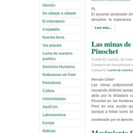
Opinión
PL
De sábado a sábado
El acuerdo alcanzado en
devuelve la esperanza 
El infamatorio
Leer más...
A rajatabla
Nuestra tierra
Las minas de 
Voz popular
Pinochet
Lucha de nuestros
pueblos
Creado En Jueves, 28 Junio
Categoría de nivel principal o
Derechos Humanos
Categoría:
Lucha de nuestro
Reflexiones de Fidel
Hernán Uribe*
Periodismo
Las minas antipersona
causando víctimas aunque
Cultura
atrás por la dictadura 
Universidades
Pinochet en las frontera
Perú en una acción qu
AquíCom
aunque a todas luces se
Latinoamerica
condenado por el derecho
Europa
Movimiento G
Noticias