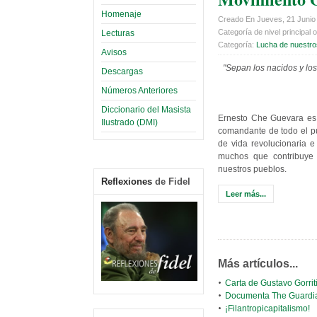
Homenaje
Creado En Jueves, 21 Junio
Categoría de nivel principal o
Lecturas
Categoría:
Lucha de nuestro
Avisos
"Sepan los nacidos y lo
Descargas
Números Anteriores
Diccionario del Masista
Ernesto Che Guevara es 
Ilustrado (DMI)
comandante de todo el p
de vida revolucionaria e
muchos que contribuye y
nuestros pueblos.
Reflexiones
de Fidel
Leer más...
Más artículos...
Carta de Gustavo Gorriti
Documenta The Guardia
¡Filantropicapitalismo!