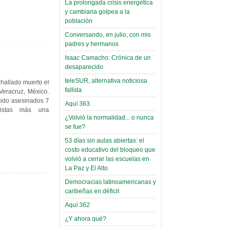
La prolongada crisis energética
Leer Más...
y cambiaria golpea a la
Read more...
Trabajo Social de la UMSA
Infierno Covid
población
volverá a las urnas para elegir a
parte VI:
Conversando, en julio, con mis
su directora
Gabinete de
padres y hermanos
Sábado, 14 Octubre 2023
Áñez se atribuye
Isaac Camacho: Crónica de un
Leer Más...
desaparecido
construcción de
Candidatos del MAS se
hospitales
teleSUR, alternativa noticiosa
 hallado muerto el
presentarán en la UMSA
fallida
Veracruz, México.
Jueves, 14 Septiembre 2023
prefabricados en
sido asesinados 7
Aquí 363
la que no tuvo
distas más una
Leer Más...
participación;
¿Volvió la normalidad... o nunca
Carrera de Geografía realiza
se fue?
Segundo Congreso Nacional
más de 24 horas
Viernes, 14 Octubre 2022
53 días sin aulas abiertas: el
después rectifica
costo educativo del bloqueo que
parcialmente
Leer Más...
volvió a cerrar las escuelas en
Docentes y estudiantes de
La Paz y El Alto
El Infamatorio
Trabajo Social de la UMSA
Miércoles, 09 Diciembre 2020
Democracias latinoamericanas y
elegirán directora
caribeñas en déficit
Viernes, 14 Octubre 2022
Read more...
Aquí 362
Interpretación
Leer Más...
de un álbum de
¿Y ahora qué?
“Tuna Femenina San Andrés”