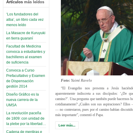
Artículos
más leídos
‘Los fundadores del
alba’, un libro cada vez
menos leído
La Masacre de Kuruyuki
en tierra guaraní
Facultad de Medicina
convoca a estudiantes y
bachilleres al examen
de suficiencia
Convoca a Curso
Prefacultativo y Examen
Foto:
Yaimí Ravelo
de Dispensación
gestión 2014
“El Evangelio nos presenta a Jesús haciénd
aparentemente indiscreta a sus discípulos: ‘¿De qu
Diseño Gráfico es la
camino?’. Una pregunta que también puede hacernos h
nueva carrera de la
cotidianamente? ¿Cuáles son sus aspiraciones? Ellos 
UMSA
— no contestaron, pues por el camino habían discutido
La revolución paceña
más importante”, comentó el Papa.
de 1809: con unidad de
la plebe por la libertad…
Leer más...
Cadena de mentiras e