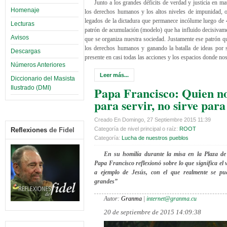
Junto a los grandes déficits de verdad y justicia en mat
Homenaje
los derechos humanos y los altos niveles de impunidad, o
legados de la dictadura que permanece incólume luego de 
Lecturas
patrón de acumulación (modelo) que ha influido decisivam
Avisos
que se organiza nuestra sociedad. Justamente ese patrón q
los derechos humanos y ganando la batalla de ideas por s
Descargas
presente en casi todas las acciones y los espacios donde n
Números Anteriores
Leer más...
Diccionario del Masista
Ilustrado (DMI)
Papa Francisco: Quien no
para servir, no sirve para
Creado En Domingo, 27 Septiembre 2015 11:39
Categoría de nivel principal o raíz:
ROOT
Reflexiones
de Fidel
Categoría:
Lucha de nuestros pueblos
En su homilía durante la misa en la Plaza de 
Papa Francisco reflexionó sobre lo que significa el v
a ejemplo de Jesús, con el que realmente se pue
grandes”
Autor:
Granma
|
internet@granma.cu
20 de septiembre de 2015 14:09:38