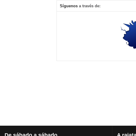
Síguenos
a través de:
De
sábado a sábado
A
rajat