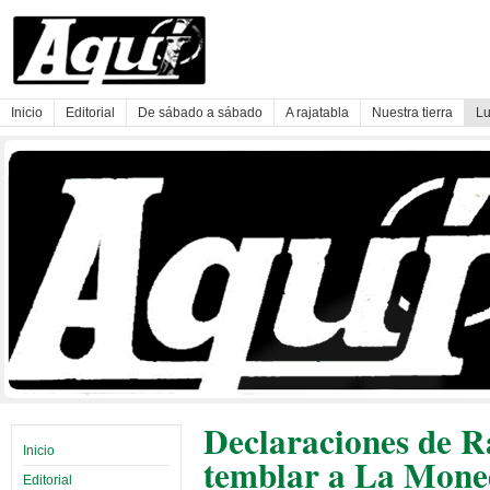
Inicio
Editorial
De sábado a sábado
A rajatabla
Nuestra tierra
Lu
Declaraciones de R
Inicio
temblar a La Mon
Editorial