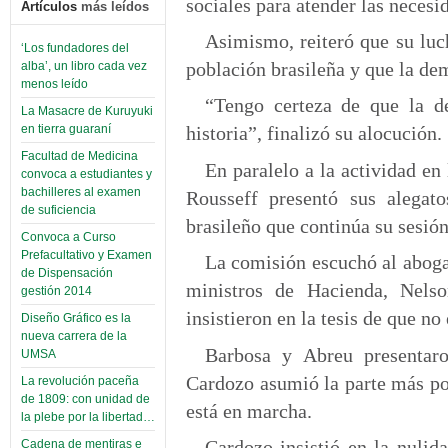
sociales para atender las necesi
Artículos
más leídos
Asimismo, reiteró que su luch
‘Los fundadores del
pobla­ción brasileña y que la de
alba’, un libro cada vez
menos leído
“Tengo certeza de que la de
La Masacre de Kuruyuki
en tierra guaraní
historia”, finalizó su alocución.
Facultad de Medicina
En paralelo a la actividad en
convoca a estudiantes y
bachilleres al examen
Rousseff presentó sus alegat
de suficiencia
brasileño que continúa su sesión 
Convoca a Curso
Prefacultativo y Examen
La comisión escuchó al aboga
de Dispensación
ministros de Hacienda, Nelso
gestión 2014
insistieron en la tesis de que no
Diseño Gráfico es la
nueva carrera de la
Barbosa y Abreu presentaro
UMSA
Cardozo asumió la parte más pol
La revolución paceña
de 1809: con unidad de
está en marcha.
la plebe por la libertad…
Cardozo insistió en la nulid
Cadena de mentiras e