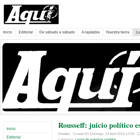
Inicio
Editorial
De sábado a sábado
A rajatabla
Nuestra tierra
Lu
Rousseff: juicio político 
Inicio
Detalles
Creado En Domingo, 24 Abril 2016 13:59
C
Editorial
Categoría:
Lucha de nuestros pueblos