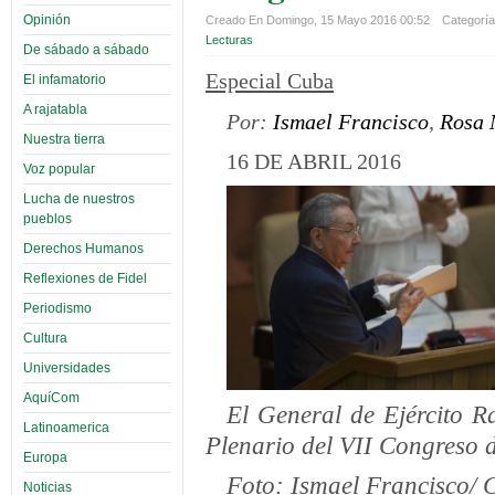
Opinión
Creado En Domingo, 15 Mayo 2016 00:52
Categoría 
Lecturas
De sábado a sábado
Especial Cuba
El infamatorio
A rajatabla
Por:
Ismael Francisco
,
Rosa 
Nuestra tierra
16 DE ABRIL 2016
Voz popular
Lucha de nuestros
pueblos
Derechos Humanos
Reflexiones de Fidel
Periodismo
Cultura
Universidades
AquíCom
El General de Ejército R
Latinoamerica
Plenario del VII Congreso d
Europa
Foto: Ismael Francisco/
Noticias