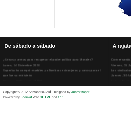
De
sábado a sábado
A
rajat
¿Urnas y armas para recuperar el poder político para Morales?
Conversando, 
Lunes, 14 Diciembre 2020
Viernes, 31 J
Superlucho compró muebles y alfombras extranjeros y caros para el
Los sindicato
que fue su ministerio
Jueves, 30 Ab
Viernes, 11 Diciembre 2020
La humillación
Isaac Sandóval Rodríguez, intelectual de los trabajadores bolivianos
Jueves, 15 E
Viernes, 11 Diciembre 2020
Adela Zamudio
Copyright © 2012 Semanario Aquí. Designed by
JoomShaper
Medios de difusión, amigos y enemigos de Evo Morales
Domingo, 12 
Powered by
Joomla!
Valid
XHTML
and
CSS
Viernes, 11 Diciembre 2020
Pliego acusat
En Bolivia, por la alianza obrera-campesina hacen más los trabajadores
Banzer Suáre
del campo que los proletarios
Sábado, 19 Ju
Viernes, 11 Diciembre 2020