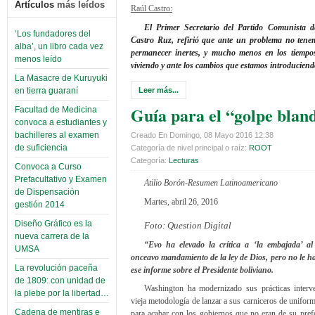
Artículos
más leídos
Raúl Castro:
El Primer Secretario del Partido Comunista 
‘Los fundadores del
Castro Ruz, refirió que ante un problema no tene
alba’, un libro cada vez
permanecer inertes, y mucho menos en los tiempo
menos leído
viviendo y ante los cambios que estamos introduciend
La Masacre de Kuruyuki
Leer más...
en tierra guaraní
Guía para el “golpe blan
Facultad de Medicina
convoca a estudiantes y
bachilleres al examen
Creado En Domingo, 08 Mayo 2016 12:38
de suficiencia
Categoría de nivel principal o raíz:
ROOT
Categoría:
Lecturas
Convoca a Curso
Prefacultativo y Examen
Atilio Borón-Resumen Latinoamericano
de Dispensación
Martes, abril 26, 2016
gestión 2014
Diseño Gráfico es la
Foto: Question Digital
nueva carrera de la
“Evo ha elevado la crítica a ‘la embajada’ a
UMSA
onceavo mandamiento de la ley de Dios, pero no le ha
La revolución paceña
ese informe sobre el Presidente boliviano.
de 1809: con unidad de
Washington ha modernizado sus prácticas interve
la plebe por la libertad…
vieja metodología de lanzar a sus carniceros de uniform
Cadena de mentiras e
para acabar con los gobiernos que no eran de su pref