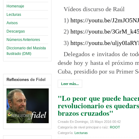
Homenaje
Vídeos discurso de Raúl
Lecturas
1)
https://youtu.be/J2mJO5N
Avisos
2)
https://youtu.be/3GrM_k
Descargas
Números Anteriores
3)
https://youtu.be/uljy0IaR
Diccionario del Masista
Delegados e invitados de tod
Ilustrado (DMI)
desde hoy y hasta el próximo m
Cuba, presidido por su Primer S
Reflexiones
de Fidel
Leer más...
"Lo peor que puede hace
revolucionario es quedar
brazos cruzados"
Creado En Domingo, 15 Mayo 2016 00:42
Categoría de nivel principal o raíz:
ROOT
Categoría:
Lecturas