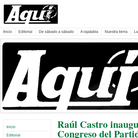
Inicio
Editorial
De sábado a sábado
A rajatabla
Nuestra tierra
Lu
Raúl Castro inaugu
Inicio
Congreso del Part
Editorial