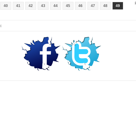
40
41
42
43
44
45
46
47
48
49
: