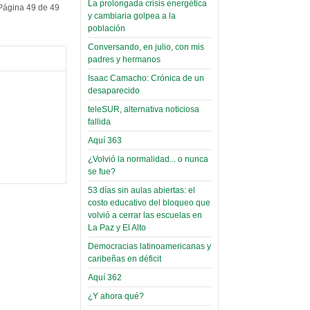
La prolongada crisis energética
Página 49 de 49
Leer Más...
y cambiaria golpea a la
Read more...
Trabajo Social de la UMSA
Infierno Covid
población
volverá a las urnas para elegir a
parte VI:
Conversando, en julio, con mis
su directora
Gabinete de
padres y hermanos
Sábado, 14 Octubre 2023
Áñez se atribuye
Isaac Camacho: Crónica de un
Leer Más...
desaparecido
construcción de
Candidatos del MAS se
hospitales
teleSUR, alternativa noticiosa
presentarán en la UMSA
fallida
Jueves, 14 Septiembre 2023
prefabricados en
Aquí 363
la que no tuvo
Leer Más...
participación;
¿Volvió la normalidad... o nunca
Carrera de Geografía realiza
se fue?
Segundo Congreso Nacional
más de 24 horas
Viernes, 14 Octubre 2022
53 días sin aulas abiertas: el
después rectifica
costo educativo del bloqueo que
parcialmente
Leer Más...
volvió a cerrar las escuelas en
Docentes y estudiantes de
La Paz y El Alto
El Infamatorio
Trabajo Social de la UMSA
Miércoles, 09 Diciembre 2020
Democracias latinoamericanas y
elegirán directora
caribeñas en déficit
Viernes, 14 Octubre 2022
Read more...
Aquí 362
Interpretación
Leer Más...
de un álbum de
¿Y ahora qué?
“Tuna Femenina San Andrés”