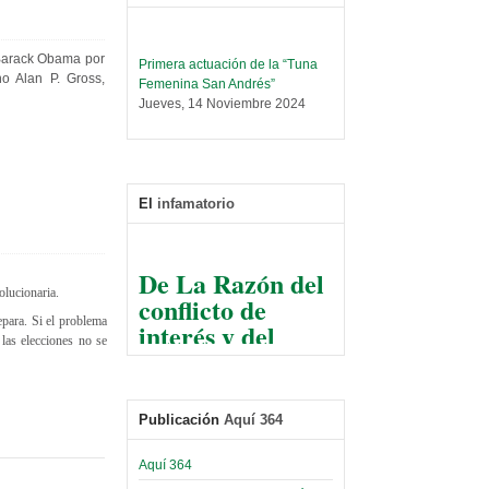
Primera actuación de la “Tuna
e Barack Obama por
Femenina San Andrés”
o Alan P. Gross,
Jueves, 14 Noviembre 2024
Leer Más...
Trabajo Social prepara
encuentro nacional sobre trata y
tráfico de personas
El
infamatorio
Sábado, 14 Septiembre 2024
Leer Más...
De La Razón del
Centro de Estudiantes organiza
conflicto de
taller de software estadístico en
volucionaria.
la UMSA
interés y del
epara. Si el problema
Sábado, 14 Septiembre 2024
las elecciones no se
razonable arte
de tirar la piedra
Leer Más...
Banco Central otorga
y esconder la
certificados por apoyo al
Publicación
Aquí 364
mano
Séptimo Encuentro de
Economistas
El Infamatorio
Aquí 364
Sábado, 14 Octubre 2023
Jueves, 10 Diciembre 2020