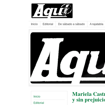
Inicio
Editorial
De sábado a sábado
A rajatabla
Mariela Cast
Inicio
y sin prejuici
Editorial