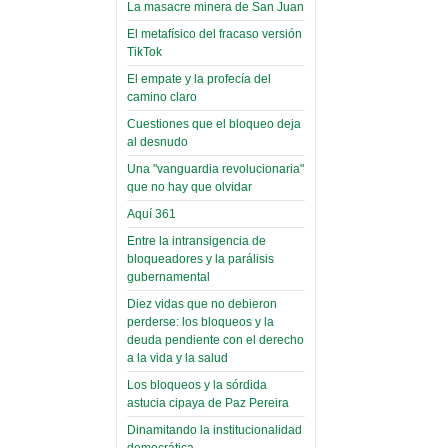
toca y canta con coraje
narco-fotos
La masacre minera de San Juan
Miércoles, 14 Septiembre 2022
(Miscelánea
El metafísico del fracaso versión
Palaciega 8)
TikTok
Leer Más...
Posesionan a dirigentes de
El empate y la profecía del
El Infamatorio
Asociación de Docentes
camino claro
Miércoles, 19 Junio 2019
Domingo, 14 Agosto 2022
Cuestiones que el bloqueo deja
Read more...
al desnudo
Leer Más...
Cosmética
Una "vanguardia revolucionaria"
descolonizadora
que no hay que olvidar
(Miscelánea
Aquí 361
palaciega 7)
Entre la intransigencia de
El Infamatorio
bloqueadores y la parálisis
Lunes, 27 Mayo 2019
gubernamental
Diez vidas que no debieron
Read more...
Creacionismo,
perderse: los bloqueos y la
deuda pendiente con el derecho
filtraciones e
a la vida y la salud
inicio de la
Los bloqueos y la sórdida
campaña del
astucia cipaya de Paz Pereira
MAS
Dinamitando la institucionalidad
democrática