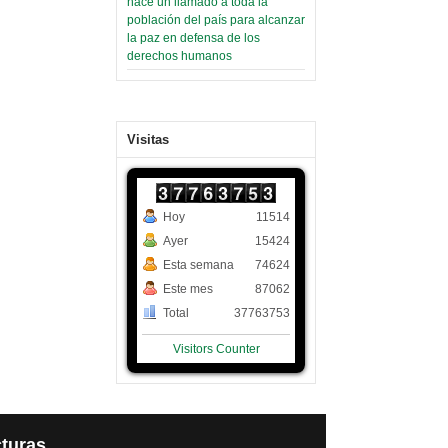
hace un llamado a toda la
población del país para alcanzar
la paz en defensa de los
derechos humanos
Visitas
Hoy
11514
Ayer
15424
Esta semana
74624
Este mes
87062
Total
37763753
Visitors Counter
turas