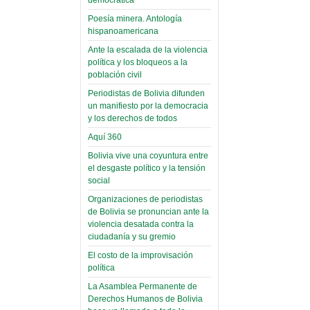
(Miscelánea
palaciega 6)
Poesía minera. Antología
hispanoamericana
El Infamatorio
Domingo, 12 Mayo 2019
Ante la escalada de la violencia
política y los bloqueos a la
Read more...
población civil
Periodistas de Bolivia difunden
un manifiesto por la democracia
y los derechos de todos
Aquí 360
Bolivia vive una coyuntura entre
el desgaste político y la tensión
social
Organizaciones de periodistas
de Bolivia se pronuncian ante la
violencia desatada contra la
ciudadanía y su gremio
El costo de la improvisación
política
La Asamblea Permanente de
Derechos Humanos de Bolivia