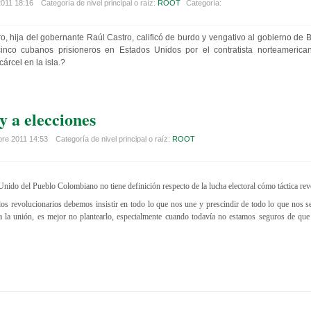
2011 18:16
Categoría de nivel principal o raíz:
ROOT
Categoría:
ro, hija del gobernante Raúl Castro, calificó de burdo y vengativo al gobierno d
inco cubanos prisioneros en Estados Unidos por el contratista norteamerican
árcel en la isla.?
y a elecciones
bre 2011 14:53
Categoría de nivel principal o raíz:
ROOT
Unido del Pueblo Colombiano no tiene definición respecto de la lucha electoral cómo táctica re
 los revolucionarios debemos insistir en todo lo que nos une y prescindir de todo lo que nos s
ra la unión, es mejor no plantearlo, especialmente cuando todavía no estamos seguros de que 