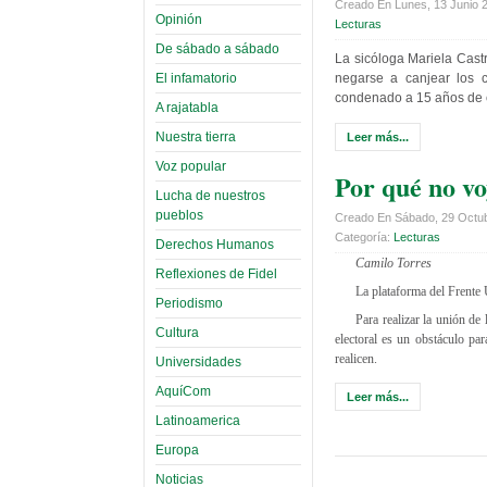
Creado En Lunes, 13 Junio 
Opinión
Lecturas
De sábado a sábado
La sicóloga Mariela Cast
El infamatorio
negarse a canjear los c
condenado a 15 años de c
A rajatabla
Nuestra tierra
Leer más...
Voz popular
Por qué no vo
Lucha de nuestros
pueblos
Creado En Sábado, 29 Octu
Categoría:
Lecturas
Derechos Humanos
Camilo Torres
Reflexiones de Fidel
La plataforma del Frente 
Periodismo
Para realizar la unión de
Cultura
electoral es un obstáculo pa
realicen.
Universidades
AquíCom
Leer más...
Latinoamerica
Europa
Noticias