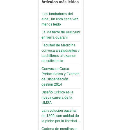
Artículos
más leídos
‘Los fundadores del
alba’, un libro cada vez
menos leído
La Masacre de Kuruyuki
en tierra guaraní
Facultad de Medicina
convoca a estudiantes y
bachilleres al examen
de suficiencia
Convoca a Curso
Prefacultativo y Examen
de Dispensación
gestión 2014
Diseño Gráfico es la
nueva carrera de la
UMSA
La revolución paceña
de 1809: con unidad de
la plebe por la libertad…
Cadena de mentiras e