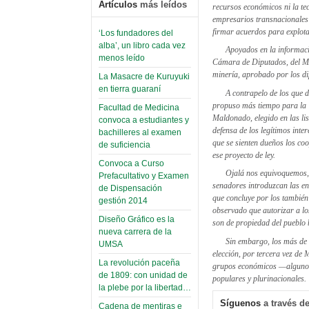
Artículos
más leídos
recursos económicos ni la te
empresarios transnacionales 
firmar acuerdos para explota
‘Los fundadores del
alba’, un libro cada vez
Apoyados en la informaci
menos leído
Cámara de Diputados, del MAS
minería, aprobado por los di
La Masacre de Kuruyuki
en tierra guaraní
A contrapelo de los que 
propuso más tiempo para la “
Facultad de Medicina
Maldonado, elegido en las lis
convoca a estudiantes y
defensa de los legítimos inte
bachilleres al examen
que se sienten dueños los co
de suficiencia
ese proyecto de ley.
Convoca a Curso
Ojalá nos equivoquemos, s
Prefacultativo y Examen
senadores introduzcan las en
de Dispensación
que concluye por los también
gestión 2014
observado que autorizar a lo
Diseño Gráfico es la
son de propiedad del pueblo 
nueva carrera de la
Sin embargo, los más de 
UMSA
elección, por tercera vez de
La revolución paceña
grupos económicos —algunos d
de 1809: con unidad de
populares y plurinacionales.
la plebe por la libertad…
Síguenos
a través de
Cadena de mentiras e