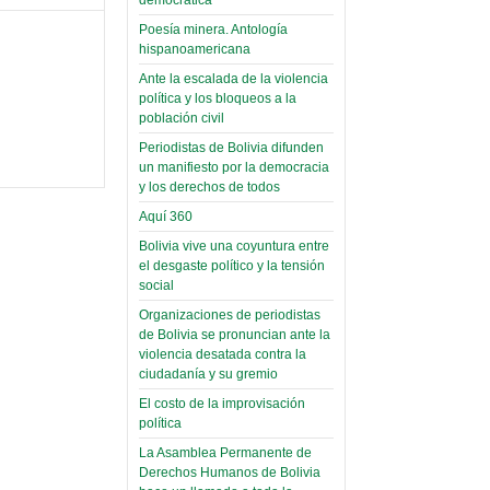
palaciega 6)
Poesía minera. Antología
El Infamatorio
hispanoamericana
Domingo, 12 Mayo 2019
Ante la escalada de la violencia
Read more...
política y los bloqueos a la
población civil
Periodistas de Bolivia difunden
un manifiesto por la democracia
y los derechos de todos
Aquí 360
Bolivia vive una coyuntura entre
el desgaste político y la tensión
social
Organizaciones de periodistas
de Bolivia se pronuncian ante la
violencia desatada contra la
ciudadanía y su gremio
El costo de la improvisación
política
La Asamblea Permanente de
Derechos Humanos de Bolivia