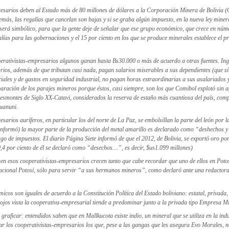
esarios deben al Estado más de 80 millones de dólares a la Corporación Minera de Bolivia (
más, las regalías que cancelan son bajas y si se graba algún impuesto, en la nueva ley minera
será simbólico, para que la gente deje de señalar que ese grupo económico, que crece en núm
galías para las gobernaciones y el 15 por ciento en los que se produce minerales establece el pr
erativistas-empresarios algunos ganan hasta Bs30.000 o más de acuerdo a otras fuentes. Ing
ios, además de que tributan casi nada, pagan salarios miserables a sus dependientes (que sí 
iales y de gastos en seguridad industrial, no pagan horas extraordinarias a sus asalariados y
paración de los parajes mineros porque éstos, casi siempre, son los que Comibol explotó sin a
 desmontes de Siglo XX-Catavi, considerados la reserva de estaño más cuantiosa del país, com
uanuni.
sarios auríferos, en particular los del norte de La Paz, se embolsillan la parte del león por la
informó) la mayor parte de la producción del metal amarillo es declarado como “deshechos y
o de impuestos. El diario Página Siete informó de que el 2012, de Bolivia, se exportó oro por
0,4 por ciento de él se declaró como “desechos…”, es decir, $us1.099 millones)
en esos cooperativistas-empresarios crecen tanto que cabe recordar que uno de ellos en Potos
 Nacional Potosí, sólo para servir “a sus hermanos mineros”, como declaró ante una redactora
icos son iguales de acuerdo a la Constitución Política del Estado boliviano: estatal, privada,
ojos vista la cooperativa-empresarial tiende a predominar junto a la privada tipo Empresa M
raficar: entendidos saben que en Mallkucota existe indio, un mineral que se utiliza en la indus
ar los cooperativistas-empresarios los que, pese a las gangas que les asegura Evo Morales, no