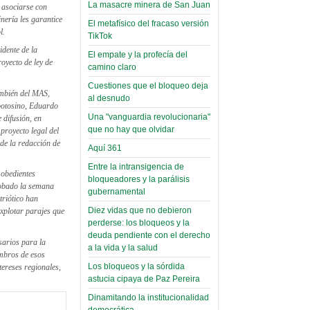
(Miscelánea
La masacre minera de San Juan
 asociarse con
Palaciega 8)
nería les garantice
Leer Más...
El metafísico del fracaso versión
l.
Posesionan a dirigentes de
TikTok
El Infamatorio
Asociación de Docentes
dente de la
El empate y la profecía del
Miércoles, 19 Junio 2019
Domingo, 14 Agosto 2022
oyecto de ley de
camino claro
Read more...
Leer Más...
Cuestiones que el bloqueo deja
Cosmética
ambién del MAS,
al desnudo
descolonizadora
potosino, Eduardo
Una "vanguardia revolucionaria"
 difusión, en
(Miscelánea
que no hay que olvidar
proyecto legal del
palaciega 7)
de la redacción de
Aquí 361
El Infamatorio
Entre la intransigencia de
 obedientes
Lunes, 27 Mayo 2019
bloqueadores y la parálisis
robado la semana
gubernamental
triótico han
Read more...
Creacionismo,
Diez vidas que no debieron
xplotar parajes que
perderse: los bloqueos y la
filtraciones e
deuda pendiente con el derecho
inicio de la
sarios para la
a la vida y la salud
embros de esos
campaña del
Los bloqueos y la sórdida
tereses regionales,
MAS
astucia cipaya de Paz Pereira
(Miscelánea
Dinamitando la institucionalidad
democrática