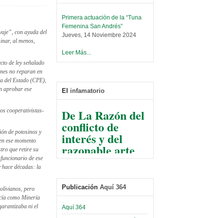
Primera actuación de la “Tuna
Femenina San Andrés”
Jueves, 14 Noviembre 2024
vaje”, con ayuda del
inar, al menos,
Leer Más...
Trabajo Social prepara
cto de ley señalado
encuentro nacional sobre trata y
ones no reparan en
tráfico de personas
ca del Estado (CPE),
Sábado, 14 Septiembre 2024
en aprobar ese
El
infamatorio
Leer Más...
De La Razón del
Centro de Estudiantes organiza
los cooperativistas-
conflicto de
taller de software estadístico en
la UMSA
interés y del
ión de potosinos y
Sábado, 14 Septiembre 2024
 en ese momento
razonable arte
tro que retire su
de tirar la piedra
Leer Más...
funcionario de ese
Banco Central otorga
y esconder la
e hace décadas: la
certificados por apoyo al
mano
Séptimo Encuentro de
Publicación
Aquí 364
olivianos, pero
Economistas
El Infamatorio
ocía como Minería
Sábado, 14 Octubre 2023
Jueves, 10 Diciembre 2020
garantizaba ni el
Aquí 364
Leer Más...