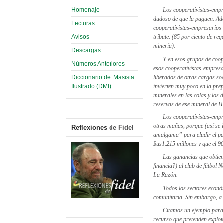
Homenaje
Los cooperativistas-empr
dudoso de que la paguen. Ade
Lecturas
cooperativistas-empresarios 
Avisos
tribute. (85 por ciento de re
minería).
Descargas
Y en esos grupos de coop
Números Anteriores
esos cooperativistas-empresar
liberados de otras cargas soc
Diccionario del Masista
invierten muy poco en la pre
Ilustrado (DMI)
minerales en las colas y los
reservas de ese mineral de H
Los cooperativistas-empre
otras mañas, porque (así se 
Reflexiones
de Fidel
amalgama” para eludir el pag
$us1.215 millones y que el 9
Las ganancias que obtien
financia?) al club de fútbol
La Razón.
Todos los sectores económ
comunitaria. Sin embargo, a 
Citamos un ejemplo para g
recurso que pretenden explot