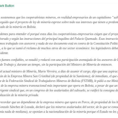
 sostenemos que los cooperativistas mineros, en realidad empresarios de un capitalismo “sal
eguido que el proyecto de ley de minería exprese sobre todo sus intereses que tienen a predom
zado de la minería en Bolivia.
dentes para entender el porqué estos días los cooperativistas-empresarios exigen que el proye
orado y según las instrucciones del principal inquilino del Palacio Quemado. Esas instrucci
emos trabajado con asesores y nada de ese documento está en contra de la Constitución Políti
, a lo que se sumó el reclamo de muchos otros de ese sector económico: los legisladores deb
idente.
n fuentes confiables, se estudió y redactó con una participación aventajada de los asesores de 
de Trabajo y, durante un tiempo, sin la participación del Ministro de Minería de entonces.
l actual ministro de Minería, Mario Virreira, a días de asumir el cargo, dijo que una aspirac
ción de la Empresa Minera San Cristóbal (de propiedad de la Sumitomo), de inmediato, el que
 de la Federación Sindical de Trabajadores Mineros de Bolivia (FSTMB), le pidió a ese Minis
 de la empresa minera transnacional más importante que opera en Bolivia, a pesar de que un 
irigente sindical que, en un congreso de los asalariados del subsuelo, se ratificó la consigna d
lización de la minería privada.
recordar que un dependiente de la empresa minera que opera en Porco, de propiedad de los b
nzalo Sánchez de Lozada, declaró que los mineros asalariados del sector, de lo que se con
nía nada de mediana), se oponían a la nacionalización de la minería porque el Estado no les 