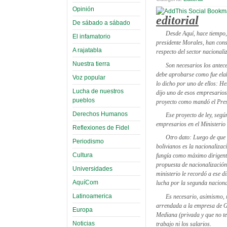
Opinión
editorial
De sábado a sábado
Desde Aquí, hace tiempo,
El infamatorio
presidente Morales, han cons
A rajatabla
respecto del sector nacionali
Nuestra tierra
Son necesarios los antece
debe aprobarse como fue elab
Voz popular
lo dicho por uno de ellos: H
Lucha de nuestros
dijo uno de esos empresarios
pueblos
proyecto como mandó el Pres
Derechos Humanos
Ese proyecto de ley, segú
empresarios en el Ministerio 
Reflexiones de Fidel
Otro dato: Luego de que e
Periodismo
bolivianos es la nacionaliza
Cultura
fungía como máximo dirigente
propuesta de nacionalización
Universidades
ministerio le recordó a ese d
AquíCom
lucha por la segunda naciona
Latinoamerica
Es necesario, asimismo, 
arrendada a la empresa de Go
Europa
Mediana (privada y que no te
Noticias
trabajo ni los salarios.