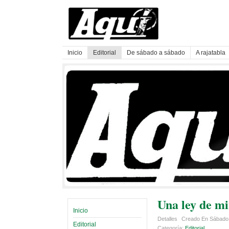
Inicio
Editorial
De sábado a sábado
A rajatabla
Una ley de mi
Inicio
Detalles
Creado En Sábado
Editorial
Categoría:
Editorial