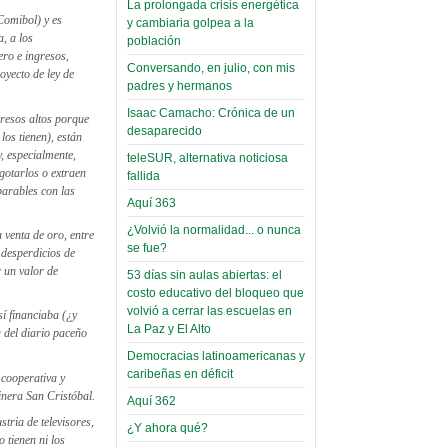
Read more...
La prolongada crisis energética
Trabajo Social de la UMSA
Infierno Covid
Comibol) y es
y cambiaria golpea a la
volverá a las urnas para elegir a
, a los
parte VI:
población
su directora
ero e ingresos,
Gabinete de
Sábado, 14 Octubre 2023
Conversando, en julio, con mis
oyecto de ley de
padres y hermanos
Áñez se atribuye
Leer Más...
construcción de
Isaac Camacho: Crónica de un
resos altos porque
Candidatos del MAS se
desaparecido
hospitales
los tienen), están
presentarán en la UMSA
, especialmente,
Jueves, 14 Septiembre 2023
teleSUR, alternativa noticiosa
prefabricados en
gotarlos o extraen
fallida
la que no tuvo
parables con las
Leer Más...
Aquí 363
participación;
Carrera de Geografía realiza
Segundo Congreso Nacional
¿Volvió la normalidad... o nunca
más de 24 horas
 venta de oro, entre
Viernes, 14 Octubre 2022
se fue?
 desperdicios de
después rectifica
 un valor de
53 días sin aulas abiertas: el
parcialmente
Leer Más...
costo educativo del bloqueo que
Docentes y estudiantes de
volvió a cerrar las escuelas en
El Infamatorio
í financiaba (¿y
Trabajo Social de la UMSA
La Paz y El Alto
Miércoles, 09 Diciembre 2020
 del diario paceño
elegirán directora
Viernes, 14 Octubre 2022
Democracias latinoamericanas y
Read more...
caribeñas en déficit
 cooperativa y
Interpretación
Leer Más...
inera San Cristóbal.
Aquí 362
de un álbum de
“Tuna Femenina San Andrés”
tria de televisores,
toca y canta con coraje
narco-fotos
¿Y ahora qué?
 tienen ni los
Miércoles, 14 Septiembre 2022