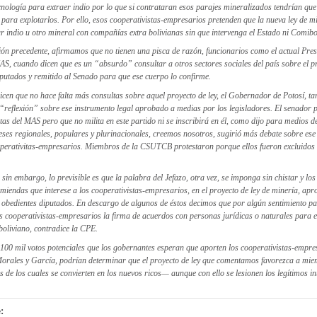
cnología para extraer indio por lo que si contrataran esos parajes mineralizados tendrían que
para explotarlos. Por ello, esos cooperativistas-empresarios pretenden que la nueva ley de mi
r indio u otro mineral con compañías extra bolivianas sin que intervenga el Estado ni Comibo
ón precedente, afirmamos que no tienen una pisca de razón, funcionarios como el actual Presi
, cuando dicen que es un “absurdo” consultar a otros sectores sociales del país sobre el pr
putados y remitido al Senado para que ese cuerpo lo confirme.
dicen que no hace falta más consultas sobre aquel proyecto de ley, el Gobernador de Potosí, t
reflexión” sobre ese instrumento legal aprobado a medias por los legisladores. El senador 
tas del MAS pero que no milita en este partido ni se inscribirá en él, como dijo para medios de
reses regionales, populares y plurinacionales, creemos nosotros, sugirió más debate sobre ese 
operativitas-empresarios. Miembros de la CSUTCB protestaron porque ellos fueron excluidos 
in embargo, lo previsible es que la palabra del Jefazo, otra vez, se imponga sin chistar y los
miendas que interese a los cooperativistas-empresarios, en el proyecto de ley de minería, ap
 obedientes diputados. En descargo de algunos de éstos decimos que por algún sentimiento pa
s cooperativistas-empresarios la firma de acuerdos con personas jurídicas o naturales para e
boliviano, contradice la CPE.
100 mil votos potenciales que los gobernantes esperan que aporten los cooperativistas-empre
 Morales y García, podrían determinar que el proyecto de ley que comentamos favorezca a mi
e los cuales se convierten en los nuevos ricos— aunque con ello se lesionen los legítimos in
: