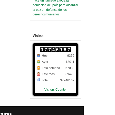
hace un llamado a toda la
población del país para alcanzar
la paz en defensa de los
derechos humanos
Visitas
Hoy
9352
Ayer
13011
Esta semana
57038
Este mes
69476
Total
37746167
Visitors Counter
turas