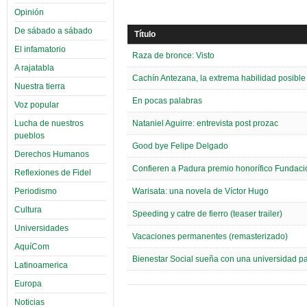
Opinión
De sábado a sábado
Título
El infamatorio
Raza de bronce: Visto
A rajatabla
Cachín Antezana, la extrema habilidad posible
Nuestra tierra
En pocas palabras
Voz popular
Lucha de nuestros
Nataniel Aguirre: entrevista post prozac
pueblos
Good bye Felipe Delgado
Derechos Humanos
Confieren a Padura premio honorífico Fundac
Reflexiones de Fidel
Periodismo
Warisata: una novela de Víctor Hugo
Cultura
Speeding y catre de fierro (teaser trailer)
Universidades
Vacaciones permanentes (remasterizado)
AquíCom
Bienestar Social sueña con una universidad p
Latinoamerica
Europa
Noticias