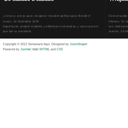
¿Urnas y armas para recuperar el poder político para Morales?
Conversando, 
Lunes, 14 Diciembre 2020
Viernes, 31 J
Superlucho compró muebles y alfombras extranjeros y caros para el
Los sindicato
que fue su ministerio
Jueves, 30 Ab
Viernes, 11 Diciembre 2020
La humillación
Isaac Sandóval Rodríguez, intelectual de los trabajadores bolivianos
Jueves, 15 E
Copyright © 2012 Semanario Aquí. Designed by
JoomShaper
Viernes, 11 Diciembre 2020
Adela Zamudio
Powered by
Joomla!
Valid
XHTML
and
CSS
Medios de difusión, amigos y enemigos de Evo Morales
Domingo, 12 
Viernes, 11 Diciembre 2020
Pliego acusat
En Bolivia, por la alianza obrera-campesina hacen más los trabajadores
Banzer Suáre
del campo que los proletarios
Sábado, 19 Ju
Viernes, 11 Diciembre 2020