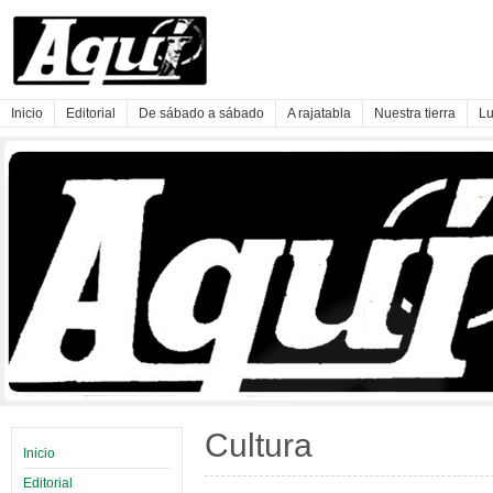
Inicio
Editorial
De sábado a sábado
A rajatabla
Nuestra tierra
Lu
Cultura
Inicio
Editorial