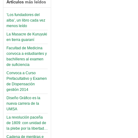
Artículos
más leídos
‘Los fundadores del
alba’, un libro cada vez
menos leído
La Masacre de Kuruyuki
en tierra guaraní
Facultad de Medicina
convoca a estudiantes y
bachilleres al examen
de suficiencia
Convoca a Curso
Prefacultativo y Examen
de Dispensación
gestión 2014
Diseño Gráfico es la
nueva carrera de la
UMSA
La revolución paceña
de 1809: con unidad de
la plebe por la libertad…
Cadena de mentiras e