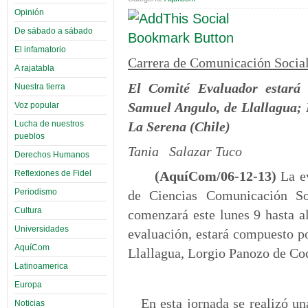
Opinión
De sábado a sábado
El infamatorio
Carrera de Comunicación Socia
A rajatabla
El Comité Evaluador estará 
Nuestra tierra
Samuel Angulo, de Llallagua;
Voz popular
La Serena (Chile)
Lucha de nuestros
pueblos
Tania Salazar Tuco
Derechos Humanos
Reflexiones de Fidel
(AquíCom/06-12-13)
La ev
Periodismo
de Ciencias Comunicación So
Cultura
comenzará este lunes 9 hasta al
Universidades
evaluación, estará compuesto p
AquíCom
Llallagua, Lorgio Panozo de Co
Latinoamerica
Europa
En esta jornada se realizó un
Noticias