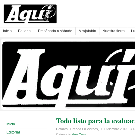
Inicio
Editorial
De sábado a sábado
A rajatabla
Nuestra tierra
Lu
Todo listo para la evalua
Inicio
Detalles
Creado En Viernes, 06 Diciembre 2013 13:
Editorial
Categoría:
AquíCom