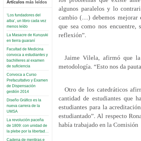
Artículos
más leídos
algunos paralelos y lo contrar
‘Los fundadores del
cambio (…) debemos mejorar en
alba’, un libro cada vez
que sea como nos encuentre, s
menos leído
reflexión”.
La Masacre de Kuruyuki
en tierra guaraní
Facultad de Medicina
convoca a estudiantes y
Jaime Vilela, afirmó que la
bachilleres al examen
metodología. “Esto nos da pauta
de suficiencia
Convoca a Curso
Prefacultativo y Examen
de Dispensación
Otro de los catedráticos afir
gestión 2014
cantidad de estudiantes que h
Diseño Gráfico es la
nueva carrera de la
estudiantes para la acreditació
UMSA
estudiantado”. Al respecto Rona
La revolución paceña
había trabajado en la Comisión
de 1809: con unidad de
la plebe por la libertad…
Cadena de mentiras e