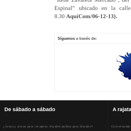
Espinal” ubicado en la call
8.30
AquíCom/06-12-13).
Síguenos
a través de:
De
sábado a sábado
A
rajat
¿Urnas y armas para recuperar el poder político para Morales?
Conversando, 
Lunes, 14 Diciembre 2020
Viernes, 31 J