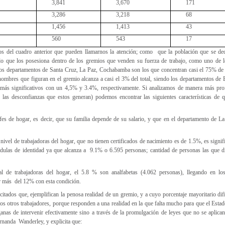
3,841
3,670
171
3,286
3,218
68
1,456
1,413
43
560
543
17
s del cuadro anterior que pueden llamarnos la atención; como que la población que se ded
 lo que los posesiona dentro de los gremios que venden su fuerza de trabajo, como uno de 
os departamentos de Santa Cruz, La Paz, Cochabamba son los que concentran casi el 75% de l
 hombres que figuran en el gremio alcanza a casi el 3% del total, siendo los departamentos d
más significativos con un 4,5% y 3.4%, respectivamente. Si analizamos de manera más prof
las desconfianzas que estos generan) podemos encontrar las siguientes características de q
s de hogar, es decir, que su familia depende de su salario, y que en el departamento de La
nivel de trabajadoras del hogar, que no tienen certificados de nacimiento es de 1.5%, es signifi
édulas de identidad ya que alcanza a 9.1% o 6.595 personas; cantidad de personas las que di
l de trabajadoras del hogar, el 5.8 % son analfabetas (4.062 personas), llegando en lo
 más del 12% con esta condición.
citados que, ejemplifican la penosa realidad de un gremio, y a cuyo porcentaje mayoritario difí
los otros trabajadores, porque responden a una realidad en la que falta mucho para que el Estad
anas de intervenir efectivamente sino a través de la promulgación de leyes que no se aplican
ernanda Wanderley, y explicita que: