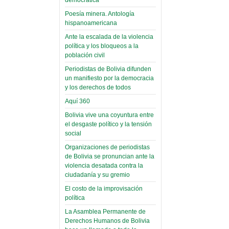
(Miscelánea
palaciega 6)
Poesía minera. Antología
hispanoamericana
El Infamatorio
Ante la escalada de la violencia
Domingo, 12 Mayo 2019
política y los bloqueos a la
población civil
Read more...
Periodistas de Bolivia difunden
un manifiesto por la democracia
y los derechos de todos
Aquí 360
Bolivia vive una coyuntura entre
el desgaste político y la tensión
social
Organizaciones de periodistas
de Bolivia se pronuncian ante la
violencia desatada contra la
ciudadanía y su gremio
El costo de la improvisación
política
La Asamblea Permanente de
Derechos Humanos de Bolivia