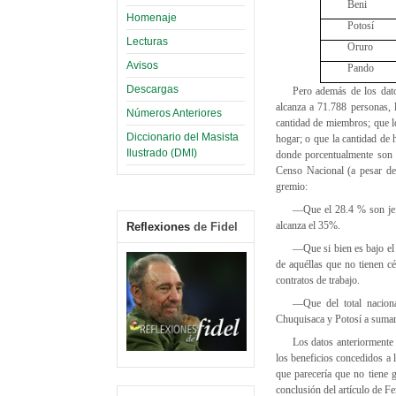
Beni
Homenaje
Potosí
Lecturas
Oruro
Avisos
Pando
Descargas
Pero además de los dato
alcanza a 71.788 personas,
Números Anteriores
cantidad de miembros; que l
Diccionario del Masista
hogar; o que la cantidad de
Ilustrado (DMI)
donde porcentualmente son 
Censo Nacional (a pesar de 
gremio:
—Que el 28.4 % son jefe
alcanza el 35%.
Reflexiones
de Fidel
—Que si bien es bajo el 
de aquéllas que no tienen c
contratos de trabajo.
—Que del total naciona
Chuquisaca y Potosí a sumar
Los datos anteriormente 
los beneficios concedidos a 
que parecería que no tiene g
conclusión del artículo de F