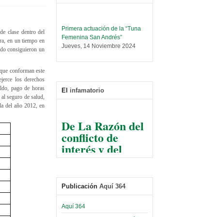
Primera actuación de la “Tuna
de clase dentro del
Femenina San Andrés”
ra, en un tiempo en
Jueves, 14 Noviembre 2024
sado consiguieron un
Leer Más...
Trabajo Social prepara
 que conforman este
encuentro nacional sobre trata y
ejerce los derechos
tráfico de personas
aldo, pago de horas
El
infamatorio
Sábado, 14 Septiembre 2024
 al seguro de salud,
da del año 2012, en
Leer Más...
De La Razón del
Centro de Estudiantes organiza
conflicto de
taller de software estadístico en
la UMSA
interés y del
Sábado, 14 Septiembre 2024
razonable arte
de tirar la piedra
Leer Más...
Banco Central otorga
y esconder la
certificados por apoyo al
Publicación
Aquí 364
mano
Séptimo Encuentro de
Economistas
El Infamatorio
Aquí 364
Sábado, 14 Octubre 2023
Jueves, 10 Diciembre 2020