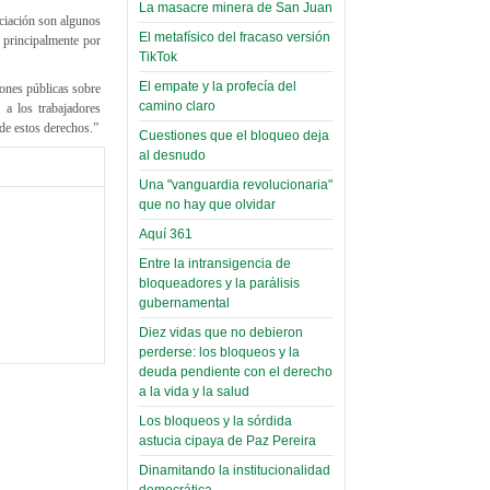
toca y canta con coraje
narco-fotos
La masacre minera de San Juan
ociación son algunos
Miércoles, 14 Septiembre 2022
(Miscelánea
El metafísico del fracaso versión
a principalmente por
Palaciega 8)
TikTok
Leer Más...
Posesionan a dirigentes de
El empate y la profecía del
ones públicas sobre
El Infamatorio
Asociación de Docentes
camino claro
 a los trabajadores
Miércoles, 19 Junio 2019
Domingo, 14 Agosto 2022
 de estos derechos.”
Cuestiones que el bloqueo deja
Read more...
al desnudo
Leer Más...
Cosmética
Una "vanguardia revolucionaria"
descolonizadora
que no hay que olvidar
(Miscelánea
Aquí 361
palaciega 7)
Entre la intransigencia de
El Infamatorio
bloqueadores y la parálisis
Lunes, 27 Mayo 2019
gubernamental
Diez vidas que no debieron
Read more...
perderse: los bloqueos y la
Creacionismo,
deuda pendiente con el derecho
filtraciones e
a la vida y la salud
inicio de la
Los bloqueos y la sórdida
campaña del
astucia cipaya de Paz Pereira
MAS
Dinamitando la institucionalidad
democrática