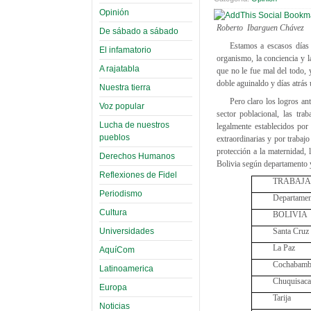
Opinión
Roberto Ibarguen Chávez
De sábado a sábado
Estamos a escasos días 
El infamatorio
organismo, la conciencia y 
A rajatabla
que no le fue mal del todo, 
doble aguinaldo y días atrás
Nuestra tierra
Pero claro los logros a
Voz popular
sector poblacional, las tr
Lucha de nuestros
legalmente establecidos por
pueblos
extraordinarias y por trabajo
protección a la maternidad,
Derechos Humanos
Bolivia según departamento y
Reflexiones de Fidel
TRABAJA
Periodismo
Departame
Cultura
BOLIVIA
Universidades
Santa Cruz
La Paz
AquíCom
Cochabam
Latinoamerica
Chuquisac
Europa
Tarija
Noticias