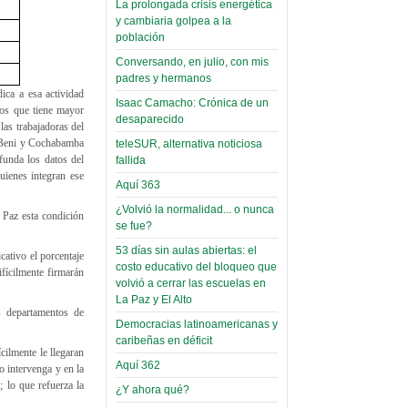
La prolongada crisis energética
Leer Más...
y cambiaria golpea a la
Read more...
Trabajo Social de la UMSA
Infierno Covid
población
volverá a las urnas para elegir a
parte VI:
Conversando, en julio, con mis
su directora
padres y hermanos
Gabinete de
Sábado, 14 Octubre 2023
ica a esa actividad
Áñez se atribuye
Isaac Camacho: Crónica de un
los que tiene mayor
Leer Más...
desaparecido
construcción de
as trabajadoras del
Candidatos del MAS se
e Beni y Cochabamba
teleSUR, alternativa noticiosa
hospitales
presentarán en la UMSA
unda los datos del
fallida
Jueves, 14 Septiembre 2023
prefabricados en
uienes integran ese
Aquí 363
la que no tuvo
Leer Más...
¿Volvió la normalidad... o nunca
participación;
Carrera de Geografía realiza
 Paz esta condición
se fue?
Segundo Congreso Nacional
más de 24 horas
Viernes, 14 Octubre 2022
53 días sin aulas abiertas: el
después rectifica
cativo el porcentaje
costo educativo del bloqueo que
fícilmente firmarán
parcialmente
Leer Más...
volvió a cerrar las escuelas en
Docentes y estudiantes de
La Paz y El Alto
El Infamatorio
Trabajo Social de la UMSA
s departamentos de
Democracias latinoamericanas y
Miércoles, 09 Diciembre 2020
elegirán directora
caribeñas en déficit
Viernes, 14 Octubre 2022
cilmente le llegaran
Read more...
Aquí 362
Interpretación
o intervenga y en la
Leer Más...
; lo que refuerza la
de un álbum de
¿Y ahora qué?
“Tuna Femenina San Andrés”