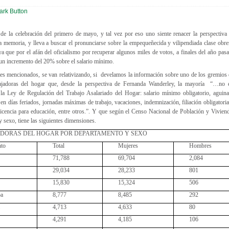
de la celebración del primero de mayo, y tal vez por eso uno siente renacer la perspectiva 
la memoria, y lleva a buscar el pronunciarse sobre la empequeñecida y vilipendiada clase obre
ya que por el afán del oficialismo por recuperar algunos miles de votos, a finales del año pa
 un incremento del 20% sobre el salario mínimo.
ntes mencionados, se van relativizando, si develamos la información sobre uno de los gremios
abajadoras del hogar que, desde la perspectiva de Fernanda Wanderley, la mayoría “…
no 
 la Ley de Regulación del Trabajo Asalariado del Hogar: salario mínimo obligatorio, aguin
 en días feriados, jornadas máximas de trabajo, vacaciones, indemnización, filiación obligatoria
 licencia para educación, entre otros.”. Y que según el Censo Nacional de Población y Vivien
 sexo, tiene las siguientes dimensiones.
DORAS DEL HOGAR POR DEPARTAMENTO Y SEXO
nto
Total
Mujeres
Hombres
71,788
69,704
2,084
29,034
28,233
801
15,830
15,324
506
ba
8,777
8,485
292
a
4,713
4,633
80
4,291
4,185
106