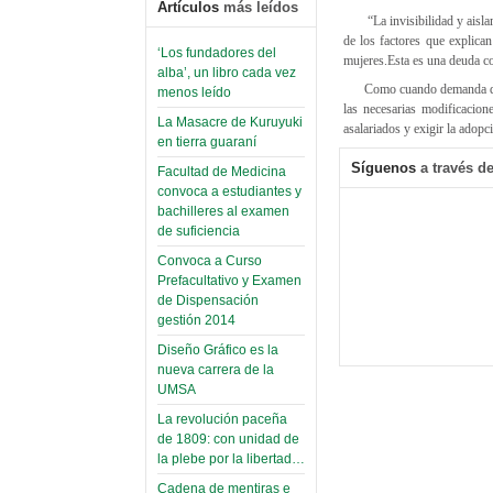
Artículos
más leídos
“La invisibilidad y aisl
de los factores que explican
‘Los fundadores del
mujeres.
Esta es una deuda c
alba’, un libro cada vez
Como cuando demanda que
menos leído
las necesarias modificacion
La Masacre de Kuruyuki
asalariados y exigir la adopc
en tierra guaraní
Síguenos
a través de
Facultad de Medicina
convoca a estudiantes y
bachilleres al examen
de suficiencia
Convoca a Curso
Prefacultativo y Examen
de Dispensación
gestión 2014
Diseño Gráfico es la
nueva carrera de la
UMSA
La revolución paceña
de 1809: con unidad de
la plebe por la libertad…
Cadena de mentiras e