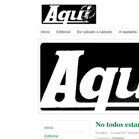
Inicio
Editorial
De sábado a sábado
A rajatabla
No todos esta
Inicio
Detalles
Creado En Sábado,
Editorial
Categoría:
Opinión