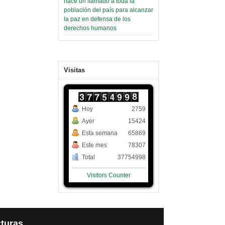
hace un llamado a toda la
población del país para alcanzar
la paz en defensa de los
derechos humanos
Visitas
Hoy
2759
Ayer
15424
Esta semana
65869
Este mes
78307
Total
37754998
Visitors Counter
turas