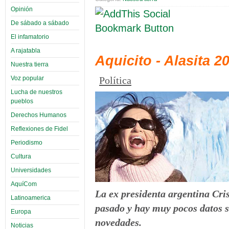
Opinión
De sábado a sábado
El infamatorio
A rajatabla
Aquicito - Alasita 2
Nuestra tierra
Voz popular
Política
Lucha de nuestros
pueblos
Derechos Humanos
Reflexiones de Fidel
Periodismo
Cultura
Universidades
AquíCom
La ex presidenta argentina Cri
Latinoamerica
pasado y hay muy pocos datos s
Europa
novedades.
Noticias