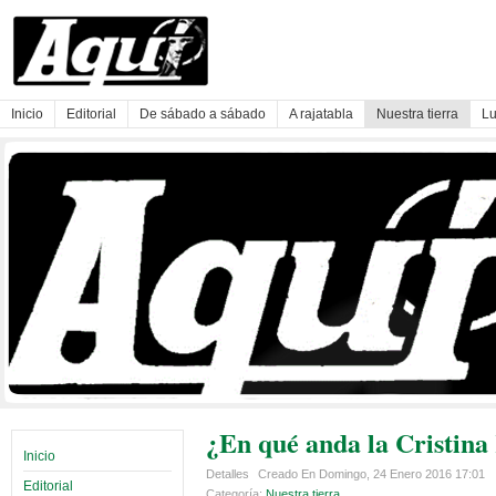
Inicio
Editorial
De sábado a sábado
A rajatabla
Nuestra tierra
Lu
¿En qué anda la Cristina
Inicio
Detalles
Creado En Domingo, 24 Enero 2016 17:01
Editorial
Categoría:
Nuestra tierra