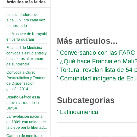
Artículos
más leídos
‘Los fundadores del
alba’, un libro cada vez
menos leído
La Masacre de Kuruyuki
Más artículos...
en tierra guaraní
Facultad de Medicina
Conversando con las FARC
convoca a estudiantes y
bachilleres al examen
¿Qué hace Francia en Malí
de suficiencia
Tortura: revelan lista de 54
Convoca a Curso
Comunidad indígena de Ecuad
Prefacultativo y Examen
de Dispensación
gestión 2014
Diseño Gráfico es la
Subcategorías
nueva carrera de la
UMSA
Latinoamerica
La revolución paceña
de 1809: con unidad de
la plebe por la libertad…
Cadena de mentiras e