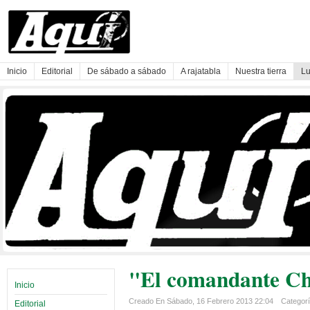
Inicio
Editorial
De sábado a sábado
A rajatabla
Nuestra tierra
Lu
"El comandante Ch
Inicio
Creado En Sábado, 16 Febrero 2013 22:04
Categoría
Editorial