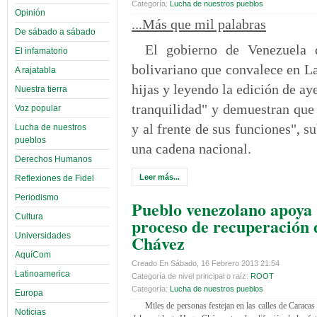
Categoría:
Lucha de nuestros pueblos
Opinión
...Más que mil palabras
De sábado a sábado
El gobierno de Venezuela d
El infamatorio
bolivariano que convalece en La
A rajatabla
hijas y leyendo la edición de ay
Nuestra tierra
tranquilidad" y demuestran que
Voz popular
y al frente de sus funciones", s
Lucha de nuestros
pueblos
una cadena nacional.
Derechos Humanos
Leer más...
Reflexiones de Fidel
Periodismo
Pueblo venezolano apoya
Cultura
proceso de recuperación 
Universidades
Chávez
AquíCom
Creado En Sábado, 16 Febrero 2013 21:54
Latinoamerica
Categoría de nivel principal o raíz:
ROOT
Categoría:
Lucha de nuestros pueblos
Europa
Miles de personas festejan en las calles de Caracas
Noticias