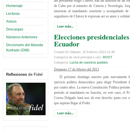
del presidente Hugo Chávez, tras las difusión de las fot
Homenaje
de Cuba por el ministro de Ciencia y Tecnología, Jor
muestran al mandatario sonriente y acompañado de 
Lecturas
seguidores de Chávez le expresan así su amor y solida
Avisos
Leer más...
Descargas
Elecciones presidenciales
Números Anteriores
Ecuador
Diccionario del Masista
Ilustrado (DMI)
Creado En Sábado, 16 Febrero 2013 21:48
Categoría de nivel principal o raíz:
ROOT
Categoría:
Lucha de nuestros pueblos
Domingo 17 de febrero del 2013
Reflexiones
de Fidel
El próximo domingo nuestro país nuevamente 
ejercicio político democrático para elegir Presidente 
por cuatro años. La nueva Constitución Política permite
período al mandatario en función, en este caso, el Pr
Correa Delgado hará uso de este derecho junto con o
que aspiran llegar al Poder.
Leer más...