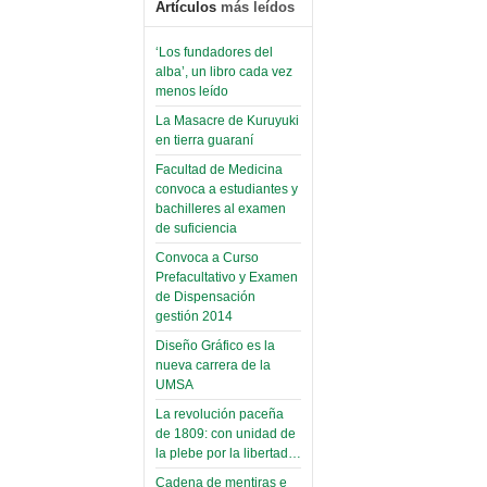
Artículos
más leídos
‘Los fundadores del
alba’, un libro cada vez
menos leído
La Masacre de Kuruyuki
en tierra guaraní
Facultad de Medicina
convoca a estudiantes y
bachilleres al examen
de suficiencia
Convoca a Curso
Prefacultativo y Examen
de Dispensación
gestión 2014
Diseño Gráfico es la
nueva carrera de la
UMSA
La revolución paceña
de 1809: con unidad de
la plebe por la libertad…
Cadena de mentiras e