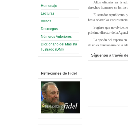
Altos oficiales en la a
Homenaje
derechos humanos en las insta
Lecturas
El senador republicano po
hasta aclarar las circunstanci
Avisos
Sugiero que no olvidemos
Descargas
próximo director de la Agencia
Números Anteriores
La opción del experto en 
Diccionario del Masista
de un ex funcionario de la ad
Ilustrado (DMI)
Síguenos
a través de
Reflexiones
de Fidel