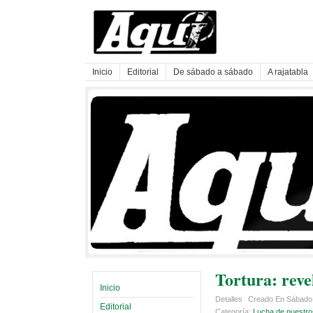
Inicio
Editorial
De sábado a sábado
A rajatabla
Tortura: reve
Inicio
Detalles
Creado En Sábado,
Editorial
Categoría:
Lucha de nuestro