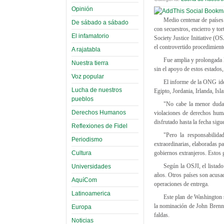
Opinión
Medio centenar de países
De sábado a sábado
con secuestros, encierro y to
El infamatorio
Society Justice Initiative 
el controvertido procedimient
A rajatabla
Fue amplia y prolongada l
Nuestra tierra
sin el apoyo de estos estados
Voz popular
El informe de la ONG iden
Lucha de nuestros
Egipto, Jordania, Irlanda, Is
pueblos
"No cabe la menor duda 
Derechos Humanos
violaciones de derechos huma
disfrutado hasta la fecha sig
Reflexiones de Fidel
"Pero la responsabilida
Periodismo
extraordinarias, elaboradas p
Cultura
gobiernos extranjeros. Estos 
Según la OSJI, el listado
Universidades
años. Otros países son acusa
AquíCom
operaciones de entrega.
Latinoamerica
Este plan de Washington s
la nominación de John Brenna
Europa
faldas.
Noticias