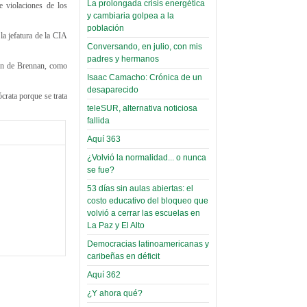
La prolongada crisis energética
e violaciones de los
Leer Más...
y cambiaria golpea a la
Read more...
Trabajo Social de la UMSA
Infierno Covid
población
la jefatura de la CIA
volverá a las urnas para elegir a
parte VI:
Conversando, en julio, con mis
su directora
Gabinete de
padres y hermanos
Sábado, 14 Octubre 2023
ión de Brennan, como
Áñez se atribuye
Isaac Camacho: Crónica de un
Leer Más...
desaparecido
construcción de
crata porque se trata
Candidatos del MAS se
hospitales
teleSUR, alternativa noticiosa
presentarán en la UMSA
fallida
Jueves, 14 Septiembre 2023
prefabricados en
Aquí 363
la que no tuvo
Leer Más...
participación;
¿Volvió la normalidad... o nunca
Carrera de Geografía realiza
se fue?
Segundo Congreso Nacional
más de 24 horas
Viernes, 14 Octubre 2022
53 días sin aulas abiertas: el
después rectifica
costo educativo del bloqueo que
parcialmente
Leer Más...
volvió a cerrar las escuelas en
Docentes y estudiantes de
La Paz y El Alto
El Infamatorio
Trabajo Social de la UMSA
Miércoles, 09 Diciembre 2020
Democracias latinoamericanas y
elegirán directora
caribeñas en déficit
Viernes, 14 Octubre 2022
Read more...
Aquí 362
Interpretación
Leer Más...
de un álbum de
¿Y ahora qué?
“Tuna Femenina San Andrés”