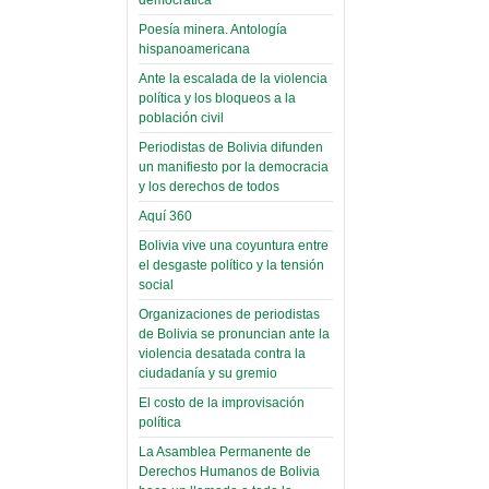
(Miscelánea
palaciega 6)
Poesía minera. Antología
hispanoamericana
El Infamatorio
Domingo, 12 Mayo 2019
Ante la escalada de la violencia
política y los bloqueos a la
Read more...
población civil
Periodistas de Bolivia difunden
un manifiesto por la democracia
y los derechos de todos
Aquí 360
Bolivia vive una coyuntura entre
el desgaste político y la tensión
social
Organizaciones de periodistas
de Bolivia se pronuncian ante la
violencia desatada contra la
ciudadanía y su gremio
El costo de la improvisación
política
La Asamblea Permanente de
Derechos Humanos de Bolivia