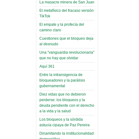
toca y canta con coraje
narco-fotos
La masacre minera de San Juan
Miércoles, 14 Septiembre 2022
(Miscelánea
El metafísico del fracaso versión
Palaciega 8)
TikTok
Leer Más...
Posesionan a dirigentes de
El empate y la profecía del
El Infamatorio
Asociación de Docentes
camino claro
Miércoles, 19 Junio 2019
Domingo, 14 Agosto 2022
Cuestiones que el bloqueo deja
Read more...
al desnudo
Leer Más...
Cosmética
Una "vanguardia revolucionaria"
descolonizadora
que no hay que olvidar
(Miscelánea
Aquí 361
palaciega 7)
Entre la intransigencia de
El Infamatorio
bloqueadores y la parálisis
Lunes, 27 Mayo 2019
gubernamental
Diez vidas que no debieron
Read more...
Creacionismo,
perderse: los bloqueos y la
deuda pendiente con el derecho
filtraciones e
a la vida y la salud
inicio de la
Los bloqueos y la sórdida
campaña del
astucia cipaya de Paz Pereira
MAS
Dinamitando la institucionalidad
democrática