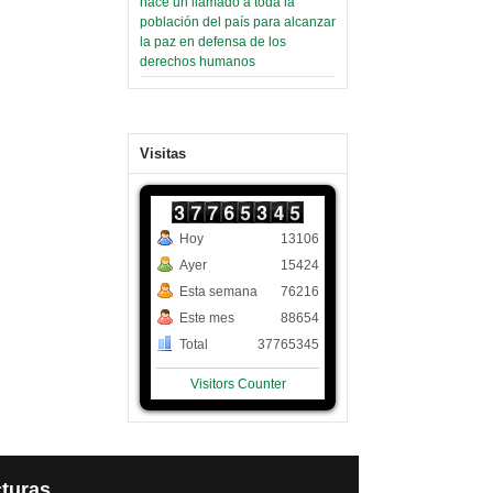
hace un llamado a toda la
población del país para alcanzar
la paz en defensa de los
derechos humanos
Visitas
Hoy
13106
Ayer
15424
Esta semana
76216
Este mes
88654
Total
37765345
Visitors Counter
turas