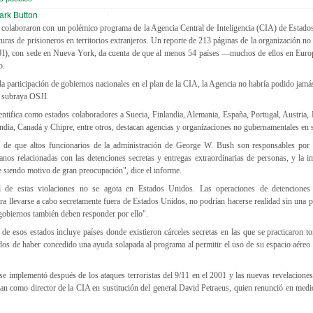
 colaboraron con un polémico programa de la Agencia Central de Inteligencia (CIA) de Estado
rturas de prisioneros en territorios extranjeros. Un reporte de 213 páginas de la organización 
(OSJI), con sede en Nueva York, da cuenta de que al menos 54 países —muchos de ellos en Eu
o.
a participación de gobiernos nacionales en el plan de la CIA, la Agencia no habría podido jam
, subraya OSJI.
tifica como estados colaboradores a Suecia, Finlandia, Alemania, España, Portugal, Austria, 
landia, Canadá y Chipre, entre otros, destacan agencias y organizaciones no gubernamentales en
de que altos funcionarios de la administración de George W. Bush son responsables por h
nos relacionadas con las detenciones secretas y entregas extraordinarias de personas, y la 
ue siendo motivo de gran preocupación", dice el informe.
d de estas violaciones no se agota en Estados Unidos. Las operaciones de detenciones 
ara llevarse a cabo secretamente fuera de Estados Unidos, no podrían hacerse realidad sin una pa
gobiernos también deben responder por ello".
 de esos estados incluye países donde existieron cárceles secretas en las que se practicaron to
dos de haber concedido una ayuda solapada al programa al permitir el uso de su espacio aéreo
e implementó después de los ataques terroristas del 9/11 en el 2001 y las nuevas revelacione
n como director de la CIA en sustitución del general David Petraeus, quien renunció en medi