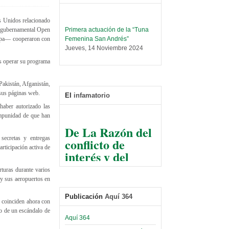
s Unidos relacionado
Primera actuación de la “Tuna
no gubernamental Open
Femenina San Andrés”
ropa— cooperaron con
Jueves, 14 Noviembre 2024
ás operar su programa
Leer Más...
Trabajo Social prepara
encuentro nacional sobre trata y
Pakistán, Afganistán,
tráfico de personas
 sus páginas web.
El
infamatorio
Sábado, 14 Septiembre 2024
aber autorizado las
impunidad de que han
Leer Más...
De La Razón del
Centro de Estudiantes organiza
conflicto de
taller de software estadístico en
secretas y entregas
la UMSA
rticipación activa de
interés y del
Sábado, 14 Septiembre 2024
razonable arte
rturas durante varios
de tirar la piedra
Leer Más...
 y sus aeropuertos en
Banco Central otorga
y esconder la
certificados por apoyo al
Publicación
Aquí 364
mano
Séptimo Encuentro de
s coinciden ahora con
Economistas
o de un escándalo de
El Infamatorio
Aquí 364
Sábado, 14 Octubre 2023
Jueves, 10 Diciembre 2020