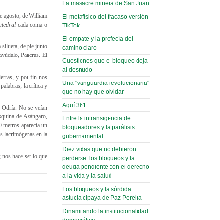
toca y canta con coraje
narco-fotos
La masacre minera de San Juan
Miércoles, 14 Septiembre 2022
(Miscelánea
de agosto, de William
El metafísico del fracaso versión
Palaciega 8)
atedral
cada coma o
TikTok
Leer Más...
Posesionan a dirigentes de
El empate y la profecía del
El Infamatorio
Asociación de Docentes
silueta, de pie junto
camino claro
Miércoles, 19 Junio 2019
Domingo, 14 Agosto 2022
 ayúdalo, Pancras. El
Cuestiones que el bloqueo deja
Read more...
al desnudo
Leer Más...
Cosmética
erras, y por fin nos
Una "vanguardia revolucionaria"
descolonizadora
alabras; la crítica y
que no hay que olvidar
(Miscelánea
Aquí 361
a Odría. No se veían
palaciega 7)
 esquina de Azángaro,
Entre la intransigencia de
20 metros aparecía un
El Infamatorio
bloqueadores y la parálisis
as lacrimógenas en la
Lunes, 27 Mayo 2019
gubernamental
Diez vidas que no debieron
Read more...
; nos hace ser lo que
Creacionismo,
perderse: los bloqueos y la
deuda pendiente con el derecho
filtraciones e
a la vida y la salud
inicio de la
Los bloqueos y la sórdida
campaña del
astucia cipaya de Paz Pereira
MAS
Dinamitando la institucionalidad
democrática