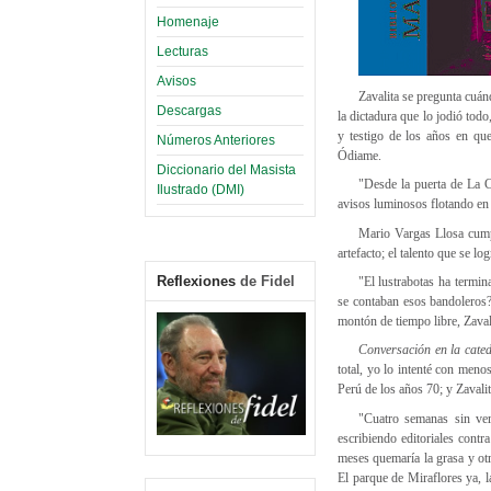
Homenaje
Lecturas
Avisos
Zavalita se pregunta cuán
Descargas
la dictadura que lo jodió tod
y testigo de los años en que
Números Anteriores
Ódiame.
Diccionario del Masista
"Desde la puerta de La C
Ilustrado (DMI)
avisos luminosos flotando en 
Mario Vargas Llosa cumpl
artefacto; el talento que se l
Reflexiones
de Fidel
"El lustrabotas ha termi
se contaban esos bandoleros? 
montón de tiempo libre, Zavali
Conversación en la cate
total, yo lo intenté con meno
Perú de los años 70; y Zavali
"Cuatro semanas sin ver 
escribiendo editoriales contr
meses quemaría la grasa y otr
El parque de Miraflores ya, l