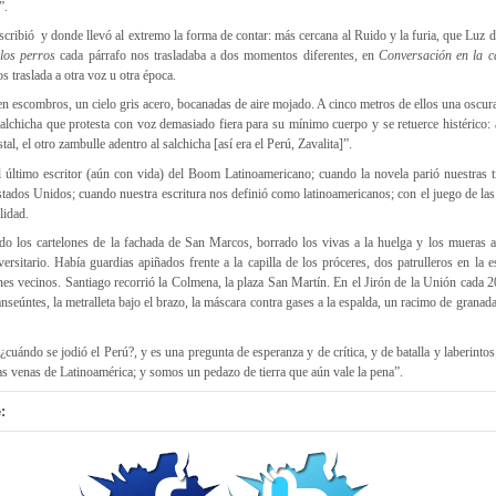
”.
escribió y donde llevó al extremo la forma de contar: más cercana al Ruido y la furia, que Luz 
los perros
cada párrafo nos trasladaba a dos momentos diferentes, en
Conversación en la c
 traslada a otra voz u otra época.
n escombros, un cielo gris acero, bocanadas de aire mojado. A cinco metros de ellos una oscura 
salchicha que protesta con voz demasiado fiera para su mínimo cuerpo y se retuerce histérico:
tal, el otro zambulle adentro al salchicha [así era el Perú, Zavalita]”.
 último escritor (aún con vida) del Boom Latinoamericano; cuando la novela parió nuestras ti
ados Unidos; cuando nuestra escritura nos definió como latinoamericanos; con el juego de las p
lidad.
ado los cartelones de la fachada de San Marcos, borrado los vivas a la huelga y los mueras 
ersitario. Había guardias apiñados frente a la capilla de los próceres, dos patrulleros en la
ones vecinos. Santiago recorrió la Colmena, la plaza San Martín. En el Jirón de la Unión cada 
nseúntes, la metralleta bajo el brazo, la máscara contra gases a la espalda, un racimo de granad
¿cuándo se jodió el Perú?, y es una pregunta de esperanza y de crítica, y de batalla y laberintos
as venas de Latinoamérica; y somos un pedazo de tierra que aún vale la pena”.
: