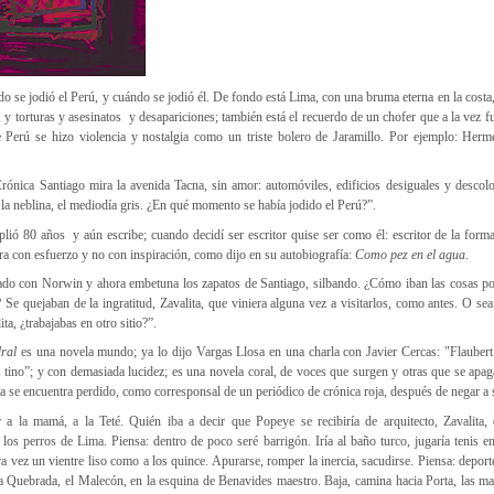
do se jodió el Perú, y cuándo se jodió él. De fondo está Lima, con una bruma eterna en la costa
o, y torturas y asesinatos y desapariciones; también está el recuerdo de un chofer que a la vez 
 Perú se hizo violencia y nostalgia como un triste bolero de Jaramillo. Por ejemplo: Herm
rónica Santiago mira la avenida Tacna, sin amor: automóviles, edificios desiguales y descolo
la neblina, el mediodía gris. ¿En qué momento se había jodido el Perú?”.
ió 80 años y aún escribe; cuando decidí ser escritor quise ser como él: escritor de la form
ogra con esfuerzo y no con inspiración, como dijo en su autobiografía:
Como pez en el agua
.
nado con Norwin y ahora embetuna los zapatos de Santiago, silbando. ¿Cómo iban las cosas po
Se quejaban de la ingratitud, Zavalita, que viniera alguna vez a visitarlos, como antes. O se
ta, ¿trabajabas en otro sitio?”.
dral
es una novela mundo; ya lo dijo Vargas Llosa en una charla con Javier Cercas: "Flaubert
s tino”; y con demasiada lucidez; es una novela coral, de voces que surgen y otras que se apa
ta se encuentra perdido, como corresponsal de un periódico de crónica roja, después de negar a s
a la mamá, a la Teté. Quién iba a decir que Popeye se recibiría de arquitecto, Zavalita,
a los perros de Lima. Piensa: dentro de poco seré barrigón. Iría al baño turco, jugaría tenis en
a vez un vientre liso como a los quince. Apurarse, romper la inercia, sacudirse. Piensa: deporte
a Quebrada, el Malecón, en la esquina de Benavides maestro. Baja, camina hacia Porta, las man