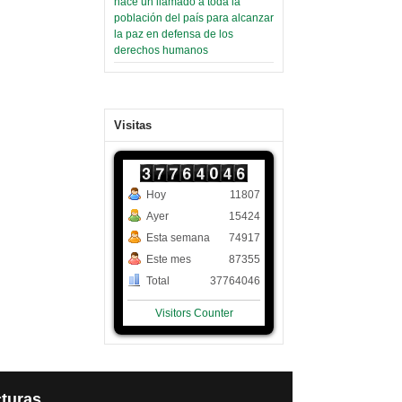
hace un llamado a toda la
población del país para alcanzar
la paz en defensa de los
derechos humanos
Visitas
Hoy
11807
Ayer
15424
Esta semana
74917
Este mes
87355
Total
37764046
Visitors Counter
turas