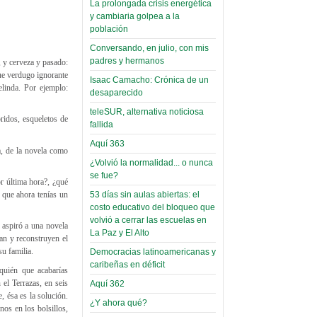
La prolongada crisis energética
Leer Más...
y cambiaria golpea a la
Read more...
Trabajo Social de la UMSA
Infierno Covid
población
volverá a las urnas para elegir a
parte VI:
Conversando, en julio, con mis
su directora
Gabinete de
padres y hermanos
, y cerveza y pasado:
Sábado, 14 Octubre 2023
fue verdugo ignorante
Áñez se atribuye
Isaac Camacho: Crónica de un
elinda. Por ejemplo:
Leer Más...
desaparecido
construcción de
Candidatos del MAS se
hospitales
teleSUR, alternativa noticiosa
presentarán en la UMSA
ridos, esqueletos de
fallida
Jueves, 14 Septiembre 2023
prefabricados en
Aquí 363
la que no tuvo
a, de la novela como
Leer Más...
participación;
¿Volvió la normalidad... o nunca
Carrera de Geografía realiza
se fue?
Segundo Congreso Nacional
más de 24 horas
r última hora?, ¿qué
Viernes, 14 Octubre 2022
53 días sin aulas abiertas: el
a que ahora tenías un
después rectifica
costo educativo del bloqueo que
parcialmente
Leer Más...
volvió a cerrar las escuelas en
 aspiró a una novela
Docentes y estudiantes de
La Paz y El Alto
El Infamatorio
gan y reconstruyen el
Trabajo Social de la UMSA
Miércoles, 09 Diciembre 2020
u familia.
Democracias latinoamericanas y
elegirán directora
caribeñas en déficit
Viernes, 14 Octubre 2022
 quién que acabarías
Read more...
 el Terrazas, en seis
Aquí 362
Interpretación
Leer Más...
, ésa es la solución.
de un álbum de
¿Y ahora qué?
“Tuna Femenina San Andrés”
os en los bolsillos,