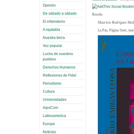
Opinión
De sábado a sábado
Reseña
El infamatorio
Mauricio Rodríguez Med
A rajatabla
La Paz, Página Siete, mar
Nuestra tierra
Voz popular
Lucha de nuestros
pueblos
Derechos Humanos
Reflexiones de Fidel
Periodismo
Cultura
Universidades
AquíCom
Latinoamerica
Europa
Noticias