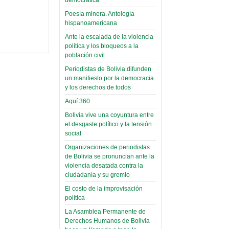
(Miscelánea
palaciega 6)
Poesía minera. Antología
hispanoamericana
El Infamatorio
Domingo, 12 Mayo 2019
Ante la escalada de la violencia
política y los bloqueos a la
Read more...
población civil
Periodistas de Bolivia difunden
un manifiesto por la democracia
y los derechos de todos
Aquí 360
Bolivia vive una coyuntura entre
el desgaste político y la tensión
social
Organizaciones de periodistas
de Bolivia se pronuncian ante la
violencia desatada contra la
ciudadanía y su gremio
El costo de la improvisación
política
La Asamblea Permanente de
Derechos Humanos de Bolivia