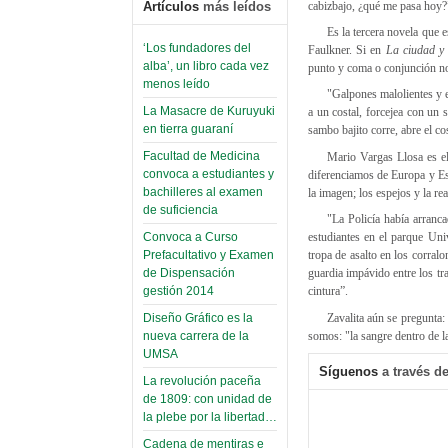
cabizbajo, ¿qué me pasa hoy?
Artículos
más leídos
Es la tercera novela que 
‘Los fundadores del
Faulkner. Si en
La ciudad y 
alba’, un libro cada vez
punto y coma o conjunción nos
menos leído
"Galpones malolientes y e
La Masacre de Kuruyuki
a un costal, forcejea con un 
en tierra guaraní
sambo bajito corre, abre el cos
Facultad de Medicina
Mario Vargas Llosa es el
convoca a estudiantes y
diferenciamos de Europa y Est
bachilleres al examen
la imagen; los espejos y la rea
de suficiencia
"La Policía había arranc
Convoca a Curso
estudiantes en el parque Univ
Prefacultativo y Examen
tropa de asalto en los corral
de Dispensación
guardia impávido entre los tra
gestión 2014
cintura”.
Zavalita aún se pregunta: 
Diseño Gráfico es la
somos: "la sangre dentro de l
nueva carrera de la
UMSA
Síguenos
a través de
La revolución paceña
de 1809: con unidad de
la plebe por la libertad…
Cadena de mentiras e