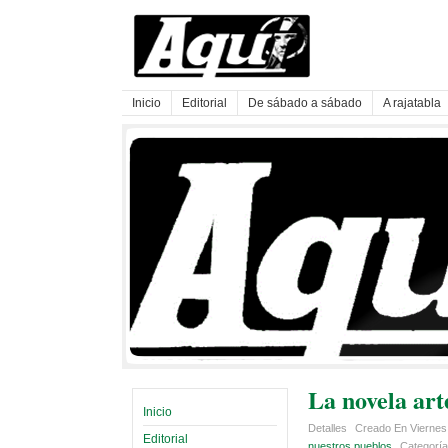
Inicio
Editorial
De sábado a sábado
A rajatabla
La novela art
Inicio
Detalles
Creado En Viernes,
Editorial
nuestros pueblos
Categorí