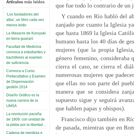
Artículos
más leídos
que fue todo lo contrario de un 
‘Los fundadores del
Y cuando en Río habló del abo
alba’, un libro cada vez
zanjado por cuanto la Iglesia y
menos leído
que hasta 1869 la Iglesia Católi
La Masacre de Kuruyuki
en tierra guaraní
humano hasta los 40 días de gest
Facultad de Medicina
mujeres (que la propia Iglesia
convoca a estudiantes y
género femenino, consideraba q
bachilleres al examen
de suficiencia
cierra el caso, se cierra el d
Convoca a Curso
numerosas mujeres que padecen
Prefacultativo y Examen
de Dispensación
que ellas no son parte del pue
gestión 2014
manera que se considera zanj
Diseño Gráfico es la
supuesto sigue y seguirá ava
nueva carrera de la
UMSA
que hablen papas y obispos).
La revolución paceña
Francisco dijo también en Río
de 1809: con unidad de
la plebe por la libertad…
de pasada, mientras que en Rom
Cadena de mentiras e