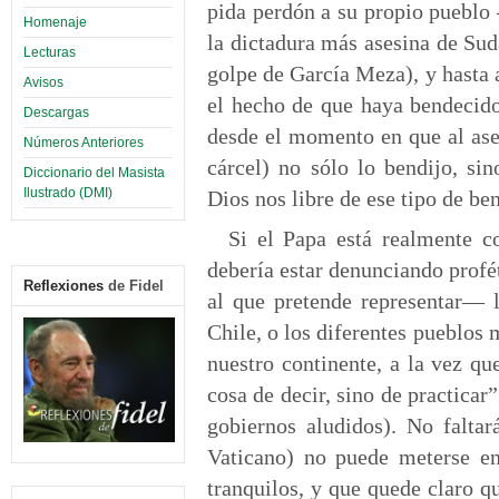
pida perdón a su propio puebl
Homenaje
la dictadura más asesina de Sud
Lecturas
golpe de García Meza), y hasta
Avisos
el hecho de que haya bendecido
Descargas
desde el momento en que al ase
Números Anteriores
cárcel) no sólo lo bendijo, sin
Diccionario del Masista
Ilustrado (DMI)
Dios nos libre de ese tipo de be
Si el Papa está realmente co
debería estar denunciando prof
Reflexiones
de Fidel
al que pretende representar— 
Chile, o los diferentes pueblos
nuestro continente, a la vez qu
cosa de decir, sino de practicar
gobiernos aludidos). No falta
Vaticano) no puede meterse en
tranquilos, y que quede claro q