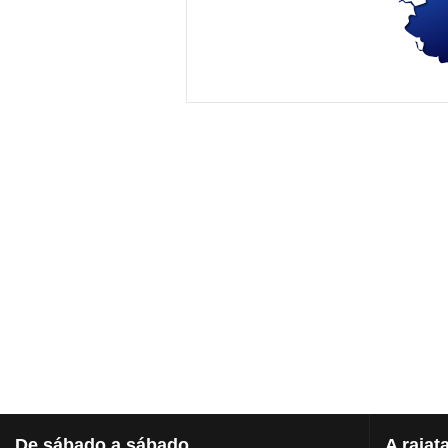
De
sábado a sábado
A
rajat