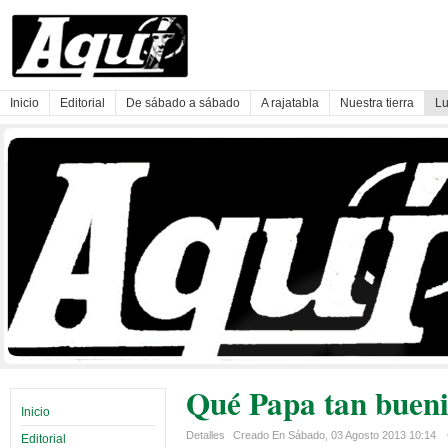
Inicio
Editorial
De sábado a sábado
A rajatabla
Nuestra tierra
Lu
Qué Papa tan bueni
Inicio
Detalles
Creado En Sábado, 03 Agosto 2013 10:14
Editorial