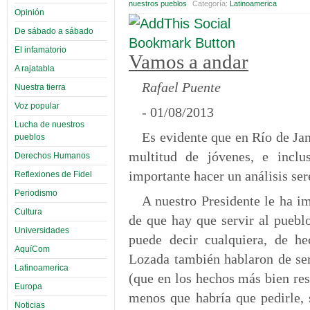
nuestros pueblos
Categoría:
Latinoamerica
Opinión
De sábado a sábado
El infamatorio
Vamos a andar
A rajatabla
Rafael Puente
Nuestra tierra
Voz popular
- 01/08/2013
Lucha de nuestros
Es evidente que en Río de Jan
pueblos
multitud de jóvenes, e incl
Derechos Humanos
importante hacer un análisis ser
Reflexiones de Fidel
Periodismo
A nuestro Presidente le ha i
Cultura
de que hay que servir al puebl
Universidades
puede decir cualquiera, de h
AquíCom
Lozada también hablaron de ser
Latinoamerica
(que en los hechos más bien resu
Europa
menos que habría que pedirle, 
Noticias