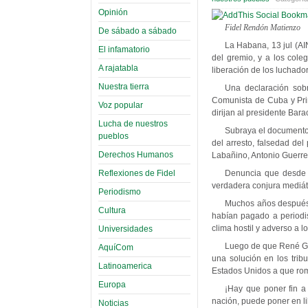
Opinión
Fidel Rendón Matienzo
De sábado a sábado
La Habana, 13 jul (AI
El infamatorio
del gremio, y a los col
A rajatabla
liberación de los luchador
Nuestra tierra
Una declaración sobr
Comunista de Cuba y Prim
Voz popular
dirijan al presidente Ba
Lucha de nuestros
Subraya el documento 
pueblos
del arresto, falsedad de
Derechos Humanos
Labañino, Antonio Guerre
Reflexiones de Fidel
Denuncia que desde 
verdadera conjura mediáti
Periodismo
Muchos años después, 
Cultura
habían pagado a periodis
clima hostil y adverso a l
Universidades
Luego de que René Gon
AquíCom
una solución en los trib
Latinoamerica
Estados Unidos a que romp
Europa
¡Hay que poner fin a 
nación, puede poner en l
Noticias