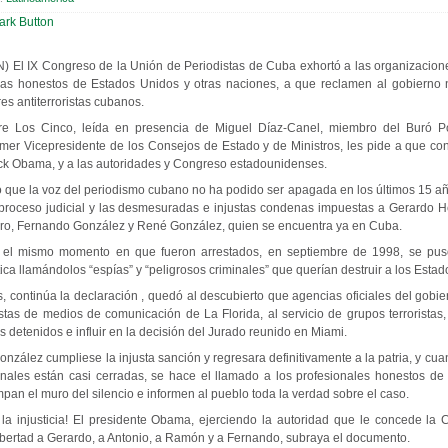
N) El IX Congreso de la Unión de Periodistas de Cuba exhortó a las organizacion
egas honestos de Estados Unidos y otras naciones, a que reclamen al gobierno 
es antiterroristas cubanos.
e Los Cinco, leída en presencia de Miguel Díaz-Canel, miembro del Buró Pol
er Vicepresidente de los Consejos de Estado y de Ministros, les pide a que con
rack Obama, y a las autoridades y Congreso estadounidenses.
que la voz del periodismo cubano no ha podido ser apagada en los últimos 15 a
l proceso judicial y las desmesuradas e injustas condenas impuestas a Gerardo
ro, Fernando González y René González, quien se encuentra ya en Cuba.
el mismo momento en que fueron arrestados, en septiembre de 1998, se pu
ca llamándolos “espías” y “peligrosos criminales” que querían destruir a los Esta
continúa la declaración , quedó al descubierto que agencias oficiales del gobi
tas de medios de comunicación de La Florida, al servicio de grupos terroristas
os detenidos e influir en la decisión del Jurado reunido en Miami.
zález cumpliese la injusta sanción y regresara definitivamente a la patria, y cua
unales están casi cerradas, se hace el llamado a los profesionales honestos de
an el muro del silencio e informen al pueblo toda la verdad sobre el caso.
la injusticia! El presidente Obama, ejerciendo la autoridad que le concede la 
ibertad a Gerardo, a Antonio, a Ramón y a Fernando, subraya el documento.