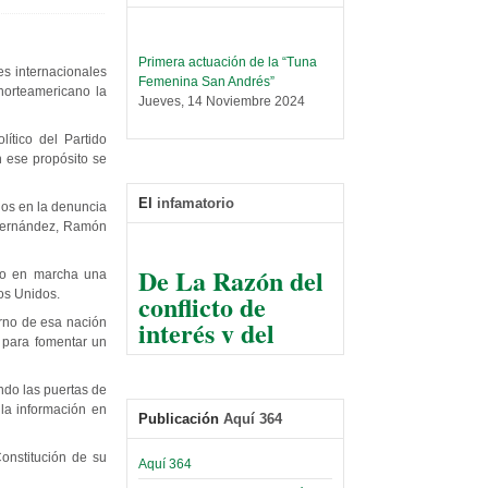
Primera actuación de la “Tuna
es internacionales
Femenina San Andrés”
norteamericano la
Jueves, 14 Noviembre 2024
Leer Más...
ítico del Partido
Trabajo Social prepara
 ese propósito se
encuentro nacional sobre trata y
tráfico de personas
El
infamatorio
ños en la denuncia
Sábado, 14 Septiembre 2024
 Hernández, Ramón
Leer Más...
De La Razón del
Centro de Estudiantes organiza
so en marcha una
conflicto de
taller de software estadístico en
dos Unidos.
la UMSA
interés y del
erno de esa nación
Sábado, 14 Septiembre 2024
razonable arte
, para fomentar un
de tirar la piedra
Leer Más...
Banco Central otorga
ndo las puertas de
y esconder la
certificados por apoyo al
 la información en
Publicación
Aquí 364
mano
Séptimo Encuentro de
Economistas
Constitución de su
El Infamatorio
Aquí 364
Sábado, 14 Octubre 2023
Jueves, 10 Diciembre 2020