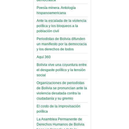
(Miscelánea
palaciega 6)
Poesía minera. Antología
hispanoamericana
El Infamatorio
Domingo, 12 Mayo 2019
Ante la escalada de la violencia
política y los bloqueos a la
Read more...
población civil
Periodistas de Bolivia difunden
un manifiesto por la democracia
y los derechos de todos
Aquí 360
Bolivia vive una coyuntura entre
el desgaste político y la tensión
social
Organizaciones de periodistas
de Bolivia se pronuncian ante la
violencia desatada contra la
ciudadanía y su gremio
El costo de la improvisación
política
La Asamblea Permanente de
Derechos Humanos de Bolivia