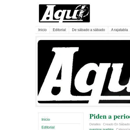
Inicio
Editorial
De sábado a sábado
A rajatabla
Piden a perio
Inicio
Detalles
Creado En Sábado,
Editorial
nuestros pueblos
Categorí