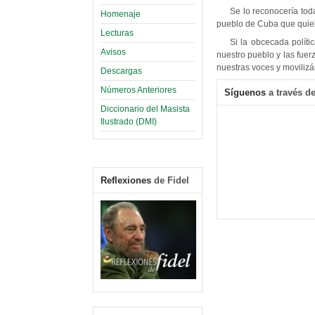
Se lo reconocería tod
Homenaje
pueblo de Cuba que quiere
Lecturas
Si la obcecada políti
Avisos
nuestro pueblo y las fuer
nuestras voces y moviliz
Descargas
Números Anteriores
Síguenos
a través de
Diccionario del Masista
Ilustrado (DMI)
Reflexiones
de Fidel