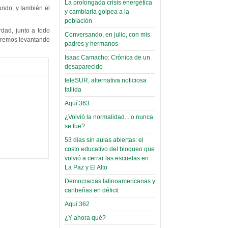
La prolongada crisis energética
undo, y también el
Leer Más...
y cambiaria golpea a la
Read more...
Trabajo Social de la UMSA
Infierno Covid
población
volverá a las urnas para elegir a
rdad, junto a todo
parte VI:
Conversando, en julio, con mis
su directora
uaremos levantando
Gabinete de
padres y hermanos
Sábado, 14 Octubre 2023
Áñez se atribuye
Isaac Camacho: Crónica de un
Leer Más...
desaparecido
construcción de
Candidatos del MAS se
hospitales
teleSUR, alternativa noticiosa
presentarán en la UMSA
fallida
Jueves, 14 Septiembre 2023
prefabricados en
Aquí 363
la que no tuvo
Leer Más...
participación;
¿Volvió la normalidad... o nunca
Carrera de Geografía realiza
se fue?
Segundo Congreso Nacional
más de 24 horas
Viernes, 14 Octubre 2022
53 días sin aulas abiertas: el
después rectifica
costo educativo del bloqueo que
parcialmente
Leer Más...
volvió a cerrar las escuelas en
Docentes y estudiantes de
La Paz y El Alto
El Infamatorio
Trabajo Social de la UMSA
Miércoles, 09 Diciembre 2020
Democracias latinoamericanas y
elegirán directora
caribeñas en déficit
Viernes, 14 Octubre 2022
Read more...
Aquí 362
Interpretación
Leer Más...
de un álbum de
¿Y ahora qué?
“Tuna Femenina San Andrés”