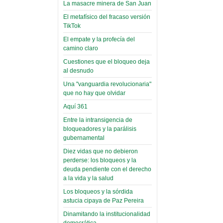
toca y canta con coraje
narco-fotos
La masacre minera de San Juan
Miércoles, 14 Septiembre 2022
(Miscelánea
El metafísico del fracaso versión
Palaciega 8)
TikTok
Leer Más...
Posesionan a dirigentes de
El empate y la profecía del
El Infamatorio
Asociación de Docentes
camino claro
Miércoles, 19 Junio 2019
Domingo, 14 Agosto 2022
Cuestiones que el bloqueo deja
Read more...
al desnudo
Leer Más...
Cosmética
Una "vanguardia revolucionaria"
descolonizadora
que no hay que olvidar
(Miscelánea
Aquí 361
palaciega 7)
Entre la intransigencia de
El Infamatorio
bloqueadores y la parálisis
Lunes, 27 Mayo 2019
gubernamental
Diez vidas que no debieron
Read more...
Creacionismo,
perderse: los bloqueos y la
deuda pendiente con el derecho
filtraciones e
a la vida y la salud
inicio de la
Los bloqueos y la sórdida
campaña del
astucia cipaya de Paz Pereira
MAS
Dinamitando la institucionalidad
democrática