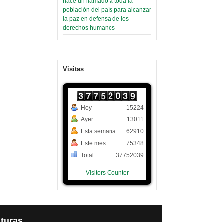
hace un llamado a toda la
población del país para alcanzar
la paz en defensa de los
derechos humanos
Visitas
Hoy
15224
Ayer
13011
Esta semana
62910
Este mes
75348
Total
37752039
Visitors Counter
turas