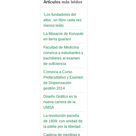
Artículos
más leídos
‘Los fundadores del
alba’, un libro cada vez
menos leído
La Masacre de Kuruyuki
en tierra guaraní
Facultad de Medicina
convoca a estudiantes y
bachilleres al examen
de suficiencia
Convoca a Curso
Prefacultativo y Examen
de Dispensación
gestión 2014
Diseño Gráfico es la
nueva carrera de la
UMSA
La revolución paceña
de 1809: con unidad de
la plebe por la libertad…
Cadena de mentiras e