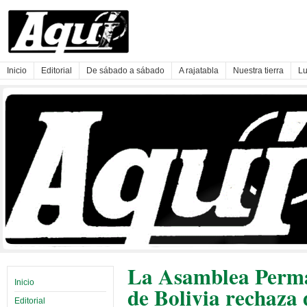
Inicio
Editorial
De sábado a sábado
A rajatabla
Nuestra tierra
Lu
La Asamblea Perm
Inicio
de Bolivia rechaza 
Editorial