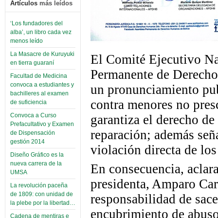
Artículos
más leídos
‘Los fundadores del
alba’, un libro cada vez
menos leído
La Masacre de Kuruyuki
El Comité Ejecutivo N
en tierra guaraní
Permanente de Derech
Facultad de Medicina
convoca a estudiantes y
un pronunciamiento publ
bachilleres al examen
contra menores no presc
de suficiencia
Convoca a Curso
garantiza el derecho de 
Prefacultativo y Examen
reparación; además seña
de Dispensación
gestión 2014
violación directa de lo
Diseño Gráfico es la
nueva carrera de la
En consecuencia, aclara
UMSA
presidenta, Amparo Car
La revolución paceña
de 1809: con unidad de
responsabilidad de sace
la plebe por la libertad…
encubrimiento de abus
Cadena de mentiras e