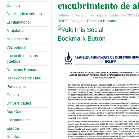
encubrimiento de a
Opinión
De sábado a sábado
Detalles
Creado En Domingo, 28 Septiembre 2025 1
ROOT
Categoría:
Derechos Humanos
El infamatorio
A rajatabla
Nuestra tierra
Voz popular
Lucha de nuestros
pueblos
Derechos Humanos
Reflexiones de Fidel
Periodismo
Cultura
Universidades
AquíCom
Latinoamerica
Europa
Noticias