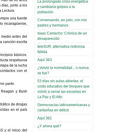
La prolongada crisis energética
Leer Más...
días, junto a los
y cambiaria golpea a la
Read more...
Trabajo Social de la UMSA
a Lectura.
Infierno Covid
población
volverá a las urnas para elegir a
parte VI:
iempre una fuente
Conversando, en julio, con mis
su directora
blo nicaragüense,
Gabinete de
padres y hermanos
Sábado, 14 Octubre 2023
Áñez se atribuye
Isaac Camacho: Crónica de un
 medio antes del
Leer Más...
desaparecido
construcción de
a canción escrita
Candidatos del MAS se
hospitales
teleSUR, alternativa noticiosa
presentarán en la UMSA
fallida
Jueves, 14 Septiembre 2023
prefabricados en
incipios básicos.
Aquí 363
nducta respetuosa
la que no tuvo
Leer Más...
etapa de la lucha
participación;
¿Volvió la normalidad... o nunca
Carrera de Geografía realiza
 contactos con el
se fue?
Segundo Congreso Nacional
más de 24 horas
Viernes, 14 Octubre 2022
53 días sin aulas abiertas: el
después rectifica
smo yanki.
costo educativo del bloqueo que
parcialmente
Leer Más...
ue Reagan y Bush
volvió a cerrar las escuelas en
Docentes y estudiantes de
La Paz y El Alto
El Infamatorio
Trabajo Social de la UMSA
tráfico de drogas
Miércoles, 09 Diciembre 2020
Democracias latinoamericanas y
elegirán directora
ucidas en el país
caribeñas en déficit
Viernes, 14 Octubre 2022
Read more...
Aquí 362
Interpretación
Leer Más...
de un álbum de
¿Y ahora qué?
“Tuna Femenina San Andrés”
S y el inicio del