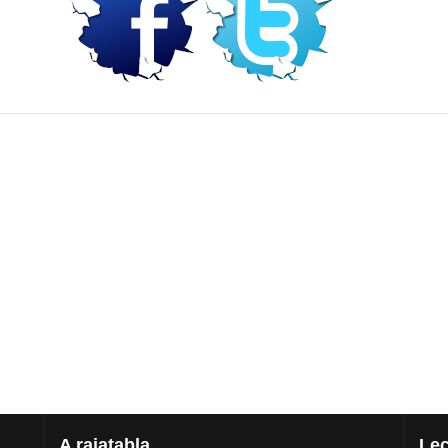
A
rajatabla
Lec