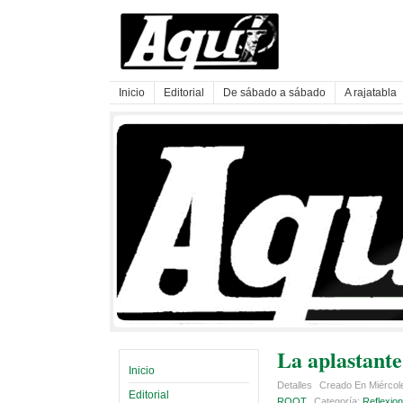
Inicio
Editorial
De sábado a sábado
A rajatabla
La aplastante
Inicio
Detalles
Creado En Miércol
Editorial
ROOT
Categoría:
Reflexion