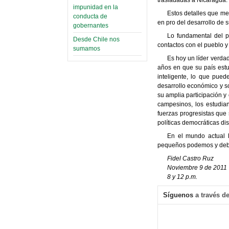
impunidad en la
Estos detalles que me
conducta de
en pro del desarrollo de s
gobernantes
Lo fundamental del p
Desde Chile nos
contactos con el pueblo y 
sumamos
Es hoy un líder verda
años en que su país est
inteligente, lo que pue
desarrollo económico y so
su amplia participación y
campesinos, los estudiant
fuerzas progresistas que 
políticas democráticas di
En el mundo actual l
pequeños podemos y debem
Fidel Castro Ruz
Noviembre 9 de 2011
8 y 12 p.m.
Síguenos
a través de