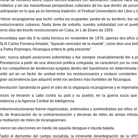
sitarios y sin las maravillosas perspectivas culturales de los que dentro de pocos 
ticiparán en lo que ya es hermosa tradición: el Festival Universitario del Libro y l
 héroe nicaragüense que luchó contra los ocupantes yankis de su territorio, fue s
revolucionarios cubanos. Nada tiene de extraño, nuestra solidaridad con el pue
ros días del triunfo revolucionario en Cuba, el 1 de Enero de 1959.
 recordaba ayer día 8 la caída heroica en noviembre de 1976, apenas dos años y
 FSLN Carlos Fonseca Amador, “tayacán vencedor de la muerte”, como dice una bell
a Patria Rojinegra, Nicaragua entera te grita presente”.
ien; nunca adoptó posiciones extremistas y fue siempre invariablemente fiel a pr
residencia a partir de una dirección política colegiada, se caracterizó por su co
 de los compañeros de tendencias surgidas dentro del Sandinismo en determinada 
virtió así en un factor de unidad entre los revolucionarios y sostuvo constantes
a gran ascendencia que adquirió entre los sectores más humildes de Nicaragua.
evolución Sandinista le ganó el odio de la oligarquía nicaragüense y el imperiali
roces se llevaron a cabo contra su país y su pueblo, en la guerra sucia q
idencia y la Agencia Central de Inteligencia.
rarrevolucionarias fueron organizadas, entrenadas y suministradas por ellos; el 
nto de financiación de la contrarrevolución y decenas de miles de armas introd
a mutilación de miles de nicaragüenses.
ieron las elecciones en medio de aquella desigual e injusta batalla.
ñadió el derrumbe del campo socialista, la inminente desintegración de la URS