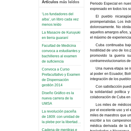
Artículos
más leídos
Periodo Especial en nuest
expresado en todos los so
‘Los fundadores del
El pueblo nicaragü
alba’, un libro cada vez
proimperialistas. Los ín
menos leído
dolorosamente. No obstant
aquellos amargos años, y
La Masacre de Kuruyuki
el máximo de experiencia 
en tierra guaraní
Cuba continuaba bajo
Facultad de Medicina
hostilidad de uno de los
convoca a estudiantes y
promovido la guerra suc
bachilleres al examen
contrarrevolucionarios de
de suficiencia
Una nueva etapa se i
Convoca a Curso
al poder en Ecuador, Bol
Prefacultativo y Examen
integración de los pueblo
de Dispensación
gestión 2014
Con satisfacción pued
la solidaridad política 
Diseño Gráfico es la
colaboración de Cuba en 
nueva carrera de la
UMSA
Los miles de médicos
por el excelente uso y el
La revolución paceña
miles de maestros que un
de 1809: con unidad de
escribir a los campesino
la plebe por la libertad…
médica derivada de la E
Cadena de mentiras e
trasladadas a Nicaragua. 