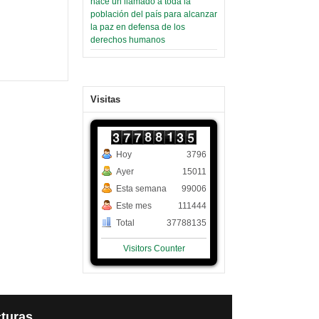
hace un llamado a toda la
población del país para alcanzar
la paz en defensa de los
derechos humanos
Visitas
Hoy
3796
Ayer
15011
Esta semana
99006
Este mes
111444
Total
37788135
Visitors Counter
turas