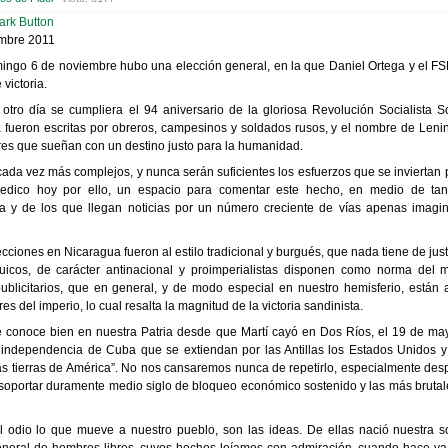
embre 2011
mingo 6 de noviembre hubo una elección general, en la que Daniel Ortega y el F
victoria.
 otro día se cumpliera el 94 aniversario de la gloriosa Revolución Socialista S
a fueron escritas por obreros, campesinos y soldados rusos, y el nombre de Lenin
res que sueñan con un destino justo para la humanidad.
ada vez más complejos, y nunca serán suficientes los esfuerzos que se inviertan 
edico hoy por ello, un espacio para comentar este hecho, en medio de tan
ta y de los que llegan noticias por un número creciente de vías apenas imag
cciones en Nicaragua fueron al estilo tradicional y burgués, que nada tiene de just
quicos, de carácter antinacional y proimperialistas disponen como norma del 
blicitarios, que en general, y de modo especial en nuestro hemisferio, están a
ares del imperio, lo cual resalta la magnitud de la victoria sandinista.
 conoce bien en nuestra Patria desde que Martí cayó en Dos Ríos, el 19 de ma
 independencia de Cuba que se extiendan por las Antillas los Estados Unidos y
as tierras de América”. No nos cansaremos nunca de repetirlo, especialmente de
soportar duramente medio siglo de bloqueo económico sostenido y las más brutal
 odio lo que mueve a nuestro pueblo, son las ideas. De ellas nació nuestra so
eneral de hombres libres, cuyos hechos leíamos con admiración, cuando hace y