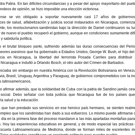
ra Patria. En tan difíciles circunstancias y a pesar del apoyo mayoritario del pue
ndeos de opinión, se hizo imposible una elección victoriosa.
ense se vio obligado a soportar nuevamente casi 17 años de gobiernos
dices de salud, alfabetización y justicia social instaurados en Nicaragua, comen
e, los revolucionarios sandinistas bajo la dirección de Daniel continuaron su lu
 de nuevo el pueblo recuperó el gobierno, aunque en condiciones sumamente difí
y sabiduría política.
 el brutal bloqueo yanki, sufriendo además las duras consecuencias del Perio
 peores asesinos que ha gobernado a Estados Unidos, George W. Bush, el hijo de
ia en Nicaragua, la libertad del terrorista Posada Carriles para distribuir
 Nicaragua e indultó a Orlando Bosch, el otro autor del Crimen de Barbados.
niciaba sin embargo en nuestra América con la Revolución Bolivariana en Venezu
ivia, Brasil, Uruguay, Argentina y Paraguay, de gobiernos comprometidos con la i
s latinoamericanos.
o afirmar además, que la solidaridad de Cuba con la patria de Sandino jamás ce
y social. Debo señalar con toda justicia que Nicaragua fue de los países que 
la salud y la educación.
 que han prestado sus servicios en ese heroico país hermano, se sienten realm
 empleo que los sandinistas han dado a sus esfuerzos. Lo mismo puede afirmarse c
 día en la primera fase del proceso mandaron a las más apartadas montañas para
s. Hoy las experiencias educativas en general, y de modo especial las práctica
scuela Latinoamericana de Medicina, donde se forman miles de excelentes m
Tales realidades constituyen un excelente estímulo para nuestro pueblo.