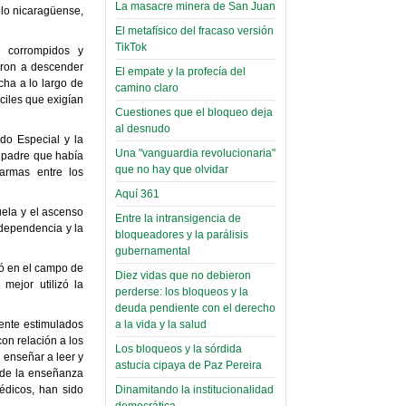
toca y canta con coraje
narco-fotos
La masacre minera de San Juan
blo nicaragüense,
Miércoles, 14 Septiembre 2022
(Miscelánea
El metafísico del fracaso versión
Palaciega 8)
TikTok
Leer Más...
 corrompidos y
Posesionan a dirigentes de
zaron a descender
El empate y la profecía del
El Infamatorio
Asociación de Docentes
cha a lo largo de
camino claro
Miércoles, 19 Junio 2019
Domingo, 14 Agosto 2022
ciles que exigían
Cuestiones que el bloqueo deja
Read more...
al desnudo
Leer Más...
Cosmética
do Especial y la
Una "vanguardia revolucionaria"
l padre que había
descolonizadora
que no hay que olvidar
 armas entre los
(Miscelánea
Aquí 361
palaciega 7)
ela y el ascenso
Entre la intransigencia de
ndependencia y la
El Infamatorio
bloqueadores y la parálisis
Lunes, 27 Mayo 2019
gubernamental
só en el campo de
Diez vidas que no debieron
Read more...
mejor utilizó la
Creacionismo,
perderse: los bloqueos y la
deuda pendiente con el derecho
filtraciones e
ente estimulados
a la vida y la salud
inicio de la
on relación a los
Los bloqueos y la sórdida
campaña del
 enseñar a leer y
astucia cipaya de Paz Pereira
s de la enseñanza
MAS
édicos, han sido
Dinamitando la institucionalidad
democrática