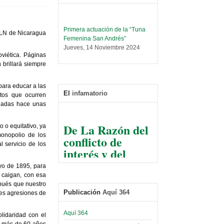
Primera actuación de la “Tuna
SLN de Nicaragua
Femenina San Andrés”
Jueves, 14 Noviembre 2024
oviética. Páginas
Leer Más...
 brillará siempre
Trabajo Social prepara
encuentro nacional sobre trata y
para educar a las
tráfico de personas
El
infamatorio
tos que ocurren
Sábado, 14 Septiembre 2024
inadas hace unas
Leer Más...
De La Razón del
Centro de Estudiantes organiza
o o equitativo, ya
conflicto de
taller de software estadístico en
monopolio de los
la UMSA
l servicio de los
interés y del
Sábado, 14 Septiembre 2024
razonable arte
yo de 1895, para
de tirar la piedra
Leer Más...
 caigan, con esa
Banco Central otorga
y esconder la
spués que nuestro
certificados por apoyo al
Publicación
Aquí 364
mano
es agresiones de
Séptimo Encuentro de
Economistas
El Infamatorio
Aquí 364
Sábado, 14 Octubre 2023
lidaridad con el
Jueves, 10 Diciembre 2020
a más de 60 años