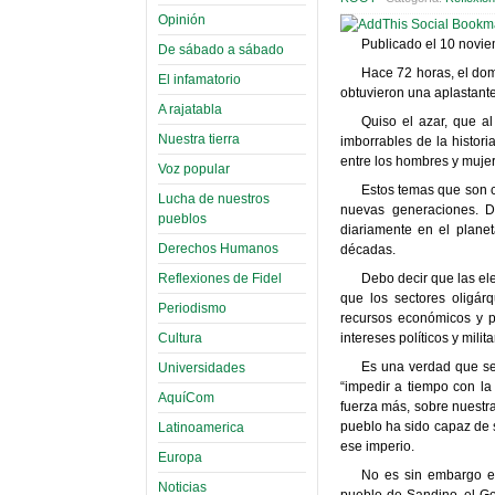
Opinión
Publicado el 10 novi
De sábado a sábado
Hace 72 horas, el do
El infamatorio
obtuvieron una aplastante 
A rajatabla
Quiso el azar, que al
Nuestra tierra
imborrables de la histori
entre los hombres y muje
Voz popular
Estos temas que son c
Lucha de nuestros
nuevas generaciones. D
pueblos
diariamente en el plane
Derechos Humanos
décadas.
Reflexiones de Fidel
Debo decir que las ele
que los sectores oligár
Periodismo
recursos económicos y pu
Cultura
intereses políticos y milit
Es una verdad que se
Universidades
“impedir a tiempo con la
AquíCom
fuerza más, sobre nuestr
pueblo ha sido capaz de 
Latinoamerica
ese imperio.
Europa
No es sin embargo el
Noticias
pueblo de Sandino, el G