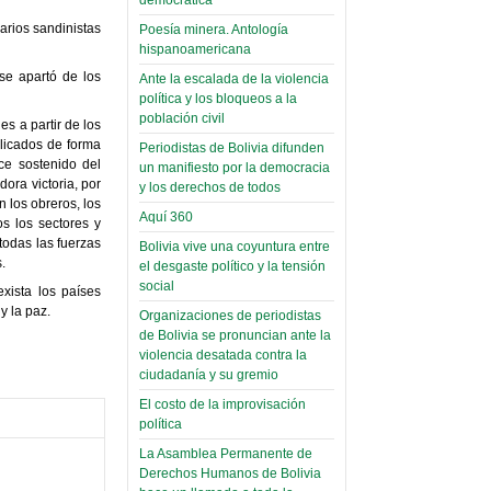
(Miscelánea
palaciega 6)
arios sandinistas
Poesía minera. Antología
hispanoamericana
El Infamatorio
se apartó de los
Domingo, 12 Mayo 2019
Ante la escalada de la violencia
política y los bloqueos a la
Read more...
población civil
s a partir de los
licados de forma
Periodistas de Bolivia difunden
ce sostenido del
un manifiesto por la democracia
ora victoria, por
y los derechos de todos
n los obreros, los
Aquí 360
os los sectores y
todas las fuerzas
Bolivia vive una coyuntura entre
.
el desgaste político y la tensión
social
xista los países
y la paz.
Organizaciones de periodistas
de Bolivia se pronuncian ante la
violencia desatada contra la
ciudadanía y su gremio
El costo de la improvisación
política
La Asamblea Permanente de
Derechos Humanos de Bolivia