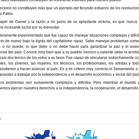
nciono no constituyen más que un ejemplo del fecundo esfuerzo de los revolucion
u Patria.
apel de Daniel y la razón a mi juicio de su aplastante victoria, es que nunca 
la incesante lucha por su bienestar.
deramente experimentado que fue capaz de manejar situaciones complejas y difícile
uvo de nuevo bajo la égida del capitalismo rapaz. Sabe manejar problemas comp
de o no puede, lo que debe o no debe hacer para garantizar la paz y el avan
cial del país. Conoce muy bien que a su pueblo heroico y valiente debe la arrollad
 casi dos tercios de los votos a su favor. Fue capaz de vincularse estrechamente co
es, los jóvenes, las mujeres, los técnicos, los profesionales, los artistas y tod
sostienen y hacen avanzar al país. Es a mi criterio muy correcto el llamamiento a 
spuestas a trabajar por la independencia y el desarrollo económico y social del país
os problemas son sumamente complejos y difíciles. Pero mientras el mundo e
os ejercer nuestros derechos a la independencia, la cooperación, el desarrollo 
: