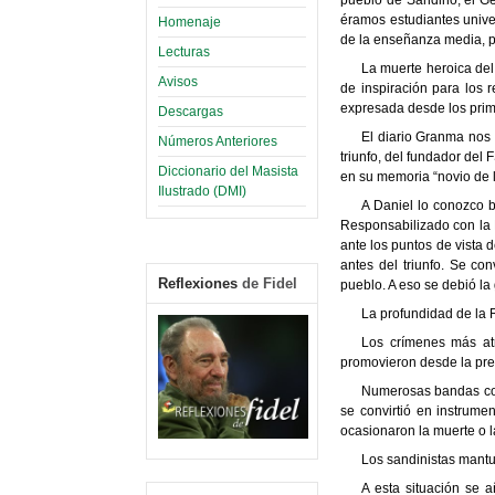
éramos estudiantes univer
Homenaje
de la enseñanza media, par
Lecturas
La muerte heroica del
Avisos
de inspiración para los 
expresada desde los prime
Descargas
El diario Granma nos
Números Anteriores
triunfo, del fundador del
Diccionario del Masista
en su memoria “novio de l
Ilustrado (DMI)
A Daniel lo conozco b
Responsabilizado con la P
ante los puntos de vista
antes del triunfo. Se con
Reflexiones
de Fidel
pueblo. A eso se debió l
La profundidad de la R
Los crímenes más at
promovieron desde la pres
Numerosas bandas cont
se convirtió en instrume
ocasionaron la muerte o l
Los sandinistas mantuv
A esta situación se a