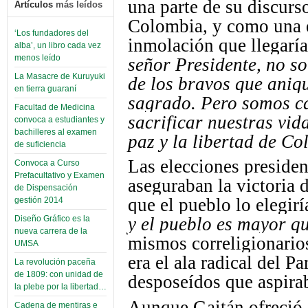
una parte de su discurs
Artículos
más leídos
Colombia, y como una e
‘Los fundadores del
inmolación que llegarí
alba’, un libro cada vez
menos leído
señor Presidente, no s
La Masacre de Kuruyuki
de los bravos que aniqu
en tierra guaraní
sagrado. Pero somos ca
Facultad de Medicina
sacrificar nuestras vid
convoca a estudiantes y
bachilleres al examen
paz y la libertad de Co
de suficiencia
Las elecciones presiden
Convoca a Curso
Prefacultativo y Examen
aseguraban la victoria 
de Dispensación
que el pueblo lo elegirí
gestión 2014
Diseño Gráfico es la
y el pueblo es mayor qu
nueva carrera de la
mismos correligionarios
UMSA
era el ala radical del P
La revolución paceña
de 1809: con unidad de
desposeídos que aspiraba
la plebe por la libertad…
Aunque Gaitán ofreció s
Cadena de mentiras e