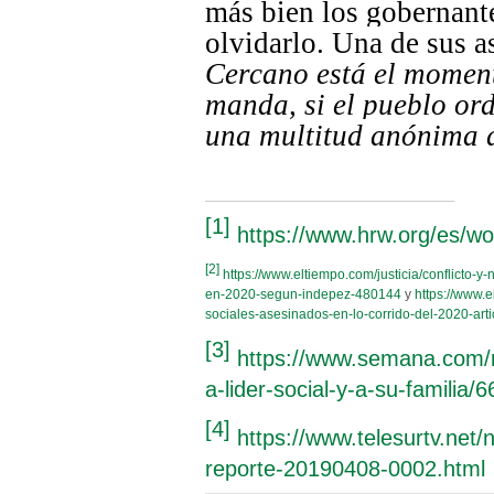
más bien los gobernante
olvidarlo. Una de sus a
Cercano está el moment
manda, si el pueblo ord
una multitud anónima d
[1]
https://www.hrw.org/es/wo
[2]
https://www.eltiempo.com/justicia/conflicto-y
en-2020-segun-indepez-480144
y
https://www.
sociales-asesinados-en-lo-corrido-del-2020-art
[3]
https://www.semana.com/n
a-lider-social-y-a-su-familia/
[4]
https://www.telesurtv.net
reporte-20190408-0002.html