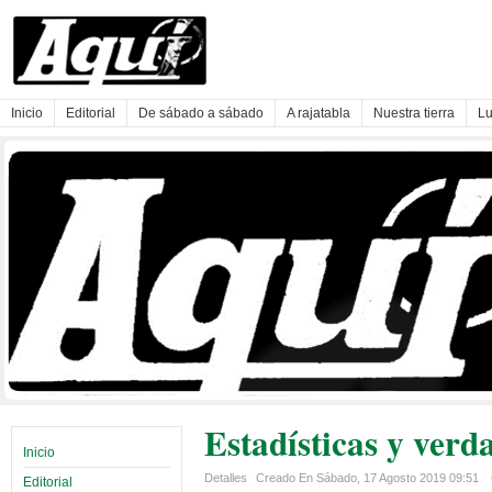
Inicio
Editorial
De sábado a sábado
A rajatabla
Nuestra tierra
Lu
Estadísticas y verd
Inicio
Detalles
Creado En Sábado, 17 Agosto 2019 09:51
Editorial