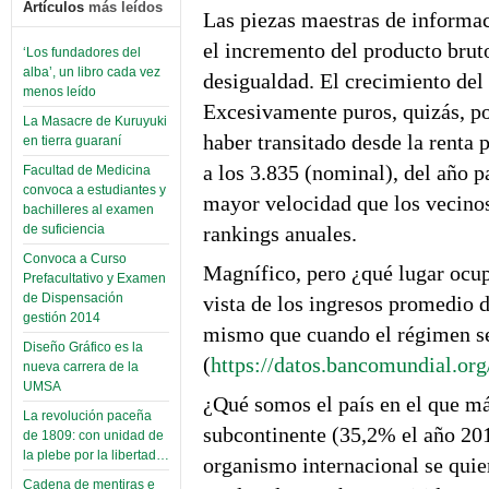
Artículos
más leídos
Las piezas maestras de informac
el incremento del producto brut
‘Los fundadores del
alba’, un libro cada vez
desigualdad. El crecimiento del 
menos leído
Excesivamente puros, quizás, po
La Masacre de Kuruyuki
haber transitado desde la renta 
en tierra guaraní
a los 3.835 (nominal), del año 
Facultad de Medicina
convoca a estudiantes y
mayor velocidad que los vecinos
bachilleres al examen
rankings anuales.
de suficiencia
Convoca a Curso
Magnífico, pero ¿qué lugar ocu
Prefacultativo y Examen
de Dispensación
vista de los ingresos promedio 
gestión 2014
mismo que cuando el régimen se
Diseño Gráfico es la
(
https://datos.bancomundial.o
nueva carrera de la
UMSA
¿Qué somos el país en el que má
La revolución paceña
subcontinente (35,2% el año 201
de 1809: con unidad de
la plebe por la libertad…
organismo internacional se quie
Cadena de mentiras e