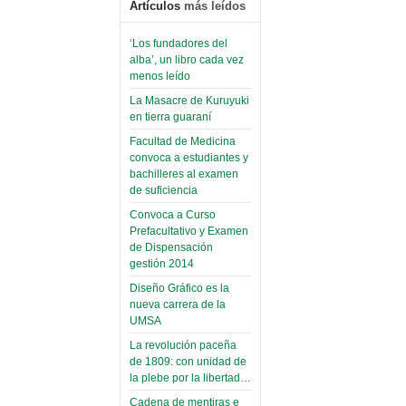
Artículos
más leídos
‘Los fundadores del
alba’, un libro cada vez
menos leído
La Masacre de Kuruyuki
en tierra guaraní
Facultad de Medicina
convoca a estudiantes y
bachilleres al examen
de suficiencia
Convoca a Curso
Prefacultativo y Examen
de Dispensación
gestión 2014
Diseño Gráfico es la
nueva carrera de la
UMSA
La revolución paceña
de 1809: con unidad de
la plebe por la libertad…
Cadena de mentiras e