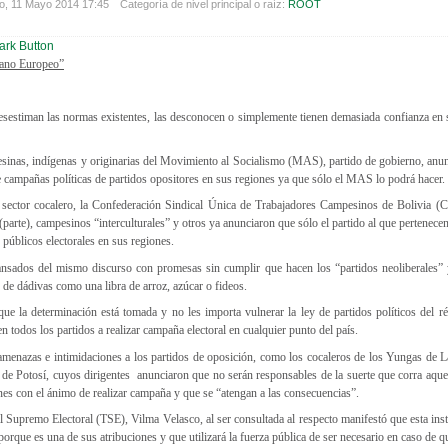
o, 11 Mayo 2014 17:45
Categoría de nivel principal o raíz:
ROOT
iano Europeo”
estiman las normas existentes, las desconocen o simplemente tienen demasiada confianza en s
sinas, indígenas y originarias del Movimiento al Socialismo (MAS), partido de gobierno, anun
de campañas políticas de partidos opositores en sus regiones ya que sólo el MAS lo podrá hacer.
l sector cocalero, la Confederación Sindical Única de Trabajadores Campesinos de Bolivia 
(parte), campesinos “interculturales” y otros ya anunciaron que sólo el partido al que pertenecen
 públicos electorales en sus regiones.
nsados del mismo discurso con promesas sin cumplir que hacen los “partidos neoliberales” 
 de dádivas como una libra de arroz, azúcar o fideos.
ue la determinación está tomada y no les importa vulnerar la ley de partidos políticos del ré
en todos los partidos a realizar campaña electoral en cualquier punto del país.
 amenazas e intimidaciones a los partidos de oposición, como los cocaleros de los Yungas de L
e de Potosí, cuyos dirigentes anunciaron que no serán responsables de la suerte que corra aque
ones con el ánimo de realizar campaña y que se “atengan a las consecuencias”.
l Supremo Electoral (TSE), Vilma Velasco, al ser consultada al respecto manifestó que esta ins
porque es una de sus atribuciones y que utilizará la fuerza pública de ser necesario en caso de 