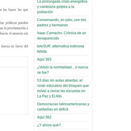
La prolongada crisis energética
Leer Más...
y cambiaria golpea a la
Read more...
n las bases las que
Trabajo Social de la UMSA
Infierno Covid
población
volverá a las urnas para elegir a
parte VI:
Conversando, en julio, con mis
su directora
ñas políticas pueden
Gabinete de
padres y hermanos
Sábado, 14 Octubre 2023
ran la proclamación a
Áñez se atribuye
Isaac Camacho: Crónica de un
 hacen el anuncio sin
Leer Más...
desaparecido
construcción de
Candidatos del MAS se
hospitales
teleSUR, alternativa noticiosa
 fuerza en favor del
presentarán en la UMSA
fallida
Jueves, 14 Septiembre 2023
prefabricados en
Aquí 363
la que no tuvo
Leer Más...
participación;
¿Volvió la normalidad... o nunca
Carrera de Geografía realiza
se fue?
Segundo Congreso Nacional
más de 24 horas
Viernes, 14 Octubre 2022
53 días sin aulas abiertas: el
después rectifica
costo educativo del bloqueo que
parcialmente
Leer Más...
volvió a cerrar las escuelas en
Docentes y estudiantes de
La Paz y El Alto
El Infamatorio
Trabajo Social de la UMSA
Miércoles, 09 Diciembre 2020
Democracias latinoamericanas y
elegirán directora
caribeñas en déficit
Viernes, 14 Octubre 2022
Read more...
Aquí 362
Interpretación
Leer Más...
de un álbum de
¿Y ahora qué?
“Tuna Femenina San Andrés”