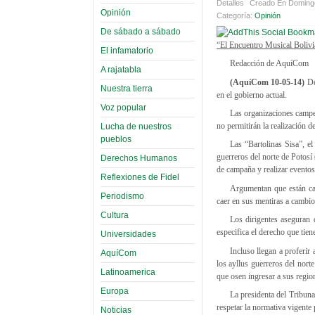
Detalles
Creado En Doming
Opinión
Categoría:
Opinión
De sábado a sábado
“El Encuentro Musical Boliv
El infamatorio
Redacción de AquíCom
A rajatabla
(AquíCom 10-05-14)
Des
Nuestra tierra
en el gobierno actual.
Voz popular
Las organizaciones campe
no permitirán la realización 
Lucha de nuestros
pueblos
Las “Bartolinas Sisa”, e
guerreros del norte de Potosí 
Derechos Humanos
de campaña y realizar eventos
Reflexiones de Fidel
Argumentan que están ca
Periodismo
caer en sus mentiras a cambio
Cultura
Los dirigentes aseguran q
especifica el derecho que tien
Universidades
Incluso llegan a proferir
AquíCom
los ayllus guerreros del nort
Latinoamerica
que osen ingresar a sus regi
Europa
La presidenta del Tribuna
respetar la normativa vigente 
Noticias