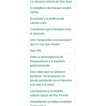
toca y canta con coraje
narco-fotos
La masacre minera de San Juan
Miércoles, 14 Septiembre 2022
(Miscelánea
El metafísico del fracaso versión
Palaciega 8)
TikTok
Leer Más...
Posesionan a dirigentes de
El empate y la profecía del
El Infamatorio
Asociación de Docentes
camino claro
Miércoles, 19 Junio 2019
Domingo, 14 Agosto 2022
Cuestiones que el bloqueo deja
Read more...
al desnudo
Leer Más...
Cosmética
Una "vanguardia revolucionaria"
descolonizadora
que no hay que olvidar
(Miscelánea
Aquí 361
palaciega 7)
Entre la intransigencia de
El Infamatorio
bloqueadores y la parálisis
Lunes, 27 Mayo 2019
gubernamental
Diez vidas que no debieron
Read more...
Creacionismo,
perderse: los bloqueos y la
deuda pendiente con el derecho
filtraciones e
a la vida y la salud
inicio de la
Los bloqueos y la sórdida
campaña del
astucia cipaya de Paz Pereira
MAS
Dinamitando la institucionalidad
democrática