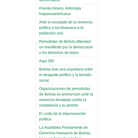
(Miscelánea
palaciega 6)
Poesía minera. Antología
hispanoamericana
El Infamatorio
Domingo, 12 Mayo 2019
Ante la escalada de la violencia
política y los bloqueos a la
Read more...
población civil
Periodistas de Bolivia difunden
un manifiesto por la democracia
y los derechos de todos
Aquí 360
Bolivia vive una coyuntura entre
el desgaste político y la tensión
social
Organizaciones de periodistas
de Bolivia se pronuncian ante la
violencia desatada contra la
ciudadanía y su gremio
El costo de la improvisación
política
La Asamblea Permanente de
Derechos Humanos de Bolivia