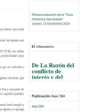
Primera actuación de la “Tuna
Femenina San Andrés”
Jueves, 14 Noviembre 2024
us líderes que están
Leer Más...
Trabajo Social prepara
encuentro nacional sobre trata y
cian sin tapujos que
tráfico de personas
El
infamatorio
Sábado, 14 Septiembre 2024
(CSUTCB), los ayllus
 podrá instalar casas
Leer Más...
De La Razón del
Centro de Estudiantes organiza
conflicto de
taller de software estadístico en
y que no volverán a
la UMSA
interés y del
Sábado, 14 Septiembre 2024
gimen electoral, que
razonable arte
de tirar la piedra
Leer Más...
a Paz y una parte de
Banco Central otorga
y esconder la
l o aquellos partidos
certificados por apoyo al
Publicación
Aquí 364
mano
Séptimo Encuentro de
Economistas
tancia hará cumplir y
El Infamatorio
Aquí 364
Sábado, 14 Octubre 2023
que alguien se oponga
Jueves, 10 Diciembre 2020