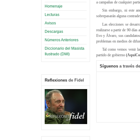
a campañas de cualquier parti
Homenaje
Sin embargo, ni este an
Lecturas
sobrepasarán alguna contradet
Avisos
Las elecciones se desarr
realizarse a partir de 90 día
Descargas
Evo y Álvaro, sus candidatos 
Números Anteriores
problemas en medios de difus
Diccionario del Masista
Tal como vemos venir las
Ilustrado (DMI)
partido de gobierno
(AquíCo
Síguenos
a través de
Reflexiones
de Fidel