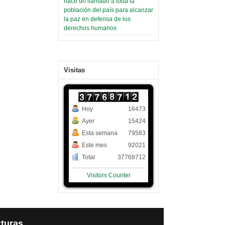
hace un llamado a toda la
población del país para alcanzar
la paz en defensa de los
derechos humanos
Visitas
Hoy
16473
Ayer
15424
Esta semana
79583
Este mes
92021
Total
37768712
Visitors Counter
turas