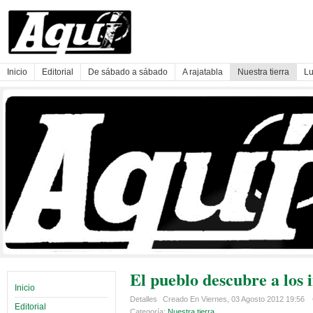
Inicio
Editorial
De sábado a sábado
A rajatabla
Nuestra tierra
Lu
El pueblo descubre a los 
Inicio
Detalles
Creado En Viernes, 03 Agosto 2012 19:56
Editorial
Categoría:
Nuestra tierra