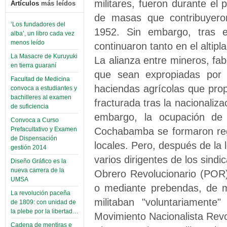
militares, fueron durante el
Artículos
más leídos
de masas que contribuyero
‘Los fundadores del
1952. Sin embargo, tras el
alba’, un libro cada vez
menos leído
continuaron tanto en el altip
La Masacre de Kuruyuki
La alianza entre mineros, fa
en tierra guaraní
que sean expropiadas por 
Facultad de Medicina
haciendas agrícolas que prop
convoca a estudiantes y
bachilleres al examen
fracturada tras la nacionaliz
de suficiencia
embargo, la ocupación de 
Convoca a Curso
Cochabamba se formaron reg
Prefacultativo y Examen
de Dispensación
locales. Pero, después de la 
gestión 2014
varios dirigentes de los sindi
Diseño Gráfico es la
nueva carrera de la
Obrero Revolucionario (POR)
UMSA
o mediante prebendas, de m
La revolución paceña
militaban "voluntariamente
de 1809: con unidad de
la plebe por la libertad…
Movimiento Nacionalista Rev
Cadena de mentiras e