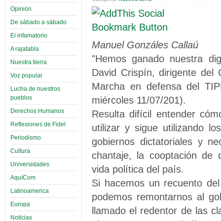
Opinión
De sábado a sábado
El infamatorio
Manuel Gonzáles Callaú
A rajatabla
"Hemos ganado nuestra dign
Nuestra tierra
David Crispín, dirigente d
Voz popular
Marcha en defensa del TIPNI
Lucha de nuestros
pueblos
miércoles 11/07/201).
Derechos Humanos
Resulta difícil entender c
Reflexiones de Fidel
utilizar y sigue utilizando
Periodismo
gobiernos dictatoriales y n
Cultura
chantaje, la cooptación de 
Universidades
vida política del país.
AquíCom
Si hacemos un recuento del
Latinoamerica
podemos remontarnos al gob
Europa
llamado el redentor de las c
Noticias