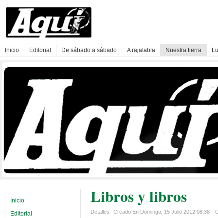
Inicio
Editorial
De sábado a sábado
A rajatabla
Nuestra tierra
Lu
Libros y libros
Inicio
Detalles
Creado En Domingo, 15 Julio 2012 08:38
C
Editorial