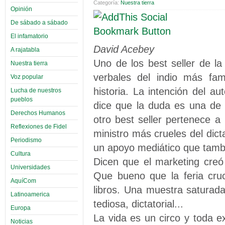
Categoría:
Nuestra tierra
Opinión
De sábado a sábado
El infamatorio
David Acebey
A rajatabla
Uno de los best seller de la
Nuestra tierra
verbales del indio más f
Voz popular
historia. La intención del a
Lucha de nuestros
pueblos
dice que la duda es una de 
Derechos Humanos
otro best seller pertenece a 
Reflexiones de Fidel
ministro más crueles del dic
Periodismo
un apoyo mediático que tambi
Cultura
Dicen que el marketing creó m
Universidades
Que bueno que la feria cru
AquíCom
libros. Una muestra saturada
Latinoamerica
tediosa, dictatorial...
Europa
La vida es un circo y toda e
Noticias