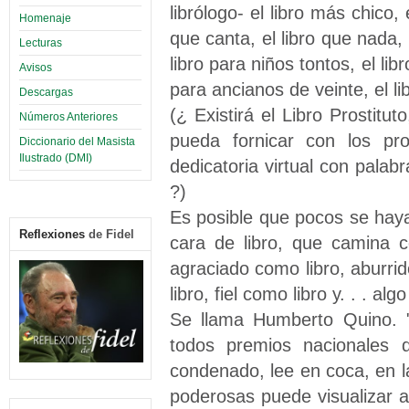
librólogo- el libro más chico, 
Homenaje
que canta, el libro que nada, el
Lecturas
libro para niños tontos, el lib
Avisos
para ancianos de veinte, el l
Descargas
(¿ Existirá el Libro Prostitut
Números Anteriores
pueda fornicar con los pro
Diccionario del Masista
Ilustrado (DMI)
dedicatoria virtual con pal
?)
Es posible que pocos se haya
Reflexiones
de Fidel
cara de libro, que camina c
agraciado como libro, aburrid
libro, fiel como libro y. . . a
Se llama Humberto Quino. "
todos premios nacionales 
condenado, lee en coca, en l
poderosas puede visualizar al