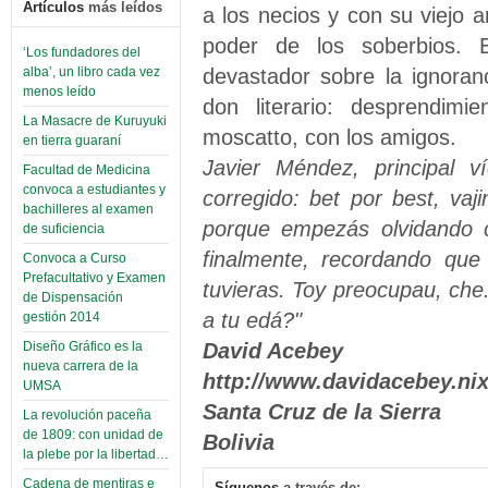
Artículos
más leídos
a los necios y con su viejo a
poder de los soberbios. E
‘Los fundadores del
devastador sobre la ignoran
alba’, un libro cada vez
menos leído
don literario: desprendimi
La Masacre de Kuruyuki
moscatto, con los amigos.
en tierra guaraní
Javier Méndez, principal v
Facultad de Medicina
convoca a estudiantes y
corregido: bet por best, va
bachilleres al examen
porque empezás olvidando 
de suficiencia
finalmente, recordando que
Convoca a Curso
Prefacultativo y Examen
tuvieras. Toy preocupau, che.
de Dispensación
a tu edá?"
gestión 2014
David Acebey
Diseño Gráfico es la
nueva carrera de la
http://www.davidacebey.ni
UMSA
Santa Cruz de la Sierra
La revolución paceña
de 1809: con unidad de
Bolivia
la plebe por la libertad…
Cadena de mentiras e
Síguenos
a través de: