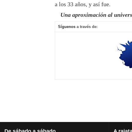
a los 33 años, y así fue.
Una aproximación al universo,
Síguenos
a través de:
De
sábado a sábado
A
rajat