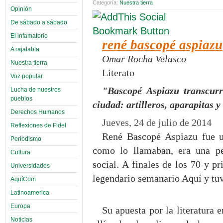
Categoría:
Nuestra tierra
Opinión
De sábado a sábado
El infamatorio
rené bascopé aspiazu
A rajatabla
Omar Rocha Velasco
Nuestra tierra
Literato
Voz popular
"Bascopé Aspiazu transcurr
Lucha de nuestros
pueblos
ciudad: artilleros, aparapitas y
Derechos Humanos
Jueves, 24 de julio de 2014
Reflexiones de Fidel
René Bascopé Aspiazu fue u
Periodismo
como lo llamaban, era una p
Cultura
social. A finales de los 70 y pr
Universidades
legendario semanario Aquí y tuvo
AquíCom
Latinoamerica
Europa
Su apuesta por la literatura 
Noticias