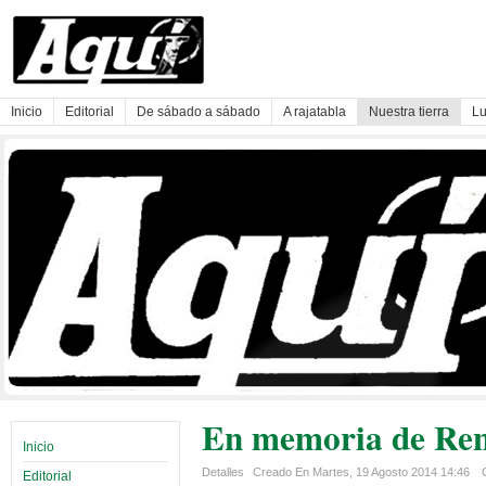
Inicio
Editorial
De sábado a sábado
A rajatabla
Nuestra tierra
Lu
En memoria de Ren
Inicio
Detalles
Creado En Martes, 19 Agosto 2014 14:46
Editorial