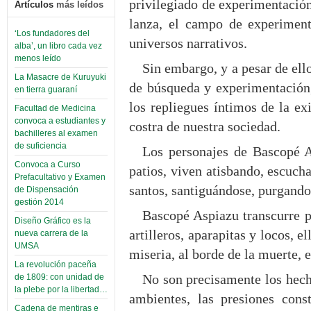
privilegiado de experimentació
Artículos
más leídos
lanza, el campo de experiment
‘Los fundadores del
universos narrativos.
alba’, un libro cada vez
menos leído
Sin embargo, y a pesar de ell
La Masacre de Kuruyuki
de búsqueda y experimentación,
en tierra guaraní
los repliegues íntimos de la exi
Facultad de Medicina
convoca a estudiantes y
costra de nuestra sociedad.
bachilleres al examen
de suficiencia
Los personajes de Bascopé As
Convoca a Curso
patios, viven atisbando, escuch
Prefacultativo y Examen
santos, santiguándose, purgand
de Dispensación
gestión 2014
Bascopé Aspiazu transcurre po
Diseño Gráfico es la
artilleros, aparapitas y locos, e
nueva carrera de la
UMSA
miseria, al borde de la muerte, e
La revolución paceña
No son precisamente los hech
de 1809: con unidad de
la plebe por la libertad…
ambientes, las presiones const
Cadena de mentiras e