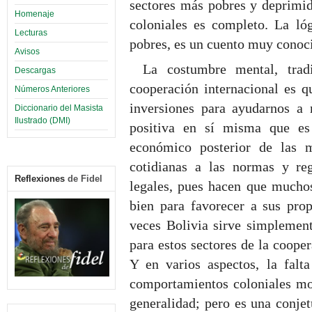
sectores más pobres y deprimi
Homenaje
coloniales es completo. La ló
Lecturas
pobres, es un cuento muy conoc
Avisos
La costumbre mental, trad
Descargas
cooperación internacional es q
Números Anteriores
inversiones para ayudarnos a r
Diccionario del Masista
Ilustrado (DMI)
positiva en sí misma que es
económico posterior de las m
cotidianas a las normas y reg
Reflexiones
de Fidel
legales, pues hacen que muchos
bien para favorecer a sus pro
veces Bolivia sirve simplemen
para estos sectores de la coope
Y en varios aspectos, la falt
comportamientos coloniales mod
generalidad; pero es una conje