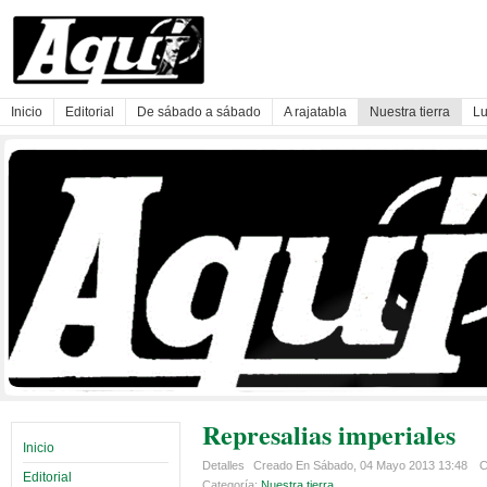
Inicio
Editorial
De sábado a sábado
A rajatabla
Nuestra tierra
Lu
Represalias imperiales
Inicio
Detalles
Creado En Sábado, 04 Mayo 2013 13:48
C
Editorial
Categoría:
Nuestra tierra