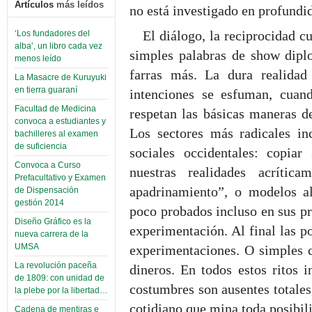
Artículos
más leídos
no está investigado en profundi
El diálogo, la reciprocidad c
‘Los fundadores del
alba’, un libro cada vez
simples palabras de show diplo
menos leído
farras más. La dura realida
La Masacre de Kuruyuki
en tierra guaraní
intenciones se esfuman, cuan
Facultad de Medicina
respetan las básicas maneras de
convoca a estudiantes y
Los sectores más radicales in
bachilleres al examen
de suficiencia
sociales occidentales: copiar
Convoca a Curso
nuestras realidades acrític
Prefacultativo y Examen
apadrinamiento”, o modelos al
de Dispensación
gestión 2014
poco probados incluso en sus pro
Diseño Gráfico es la
experimentación. Al final las p
nueva carrera de la
UMSA
experimentaciones. O simples c
La revolución paceña
dineros. En todos estos ritos i
de 1809: con unidad de
costumbres son ausentes totales
la plebe por la libertad…
cotidiano que mina toda posibili
Cadena de mentiras e