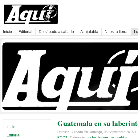
Inicio
Editorial
De sábado a sábado
A rajatabla
Nuestra tierra
Lu
Guatemala en su laberint
Inicio
Detalles
Creado En Domingo, 06 Septiembre 2015 1
Editorial
ROOT
Categoría:
Lucha de nuestros pueblos