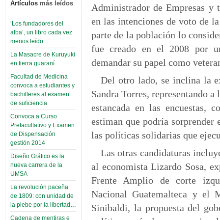
Artículos
más leídos
Administrador de Empresas y t
en las intenciones de voto de 
‘Los fundadores del
alba’, un libro cada vez
parte de la población lo conside
menos leído
fue creado en el 2008 por u
La Masacre de Kuruyuki
demandar su papel como veteran
en tierra guaraní
Facultad de Medicina
Del otro lado, se inclina la
convoca a estudiantes y
Sandra Torres, representando a 
bachilleres al examen
de suficiencia
estancada en las encuestas, c
Convoca a Curso
estiman que podría sorprender en
Prefacultativo y Examen
las políticas solidarias que eje
de Dispensación
gestión 2014
Las otras candidaturas incluy
Diseño Gráfico es la
al economista Lizardo Sosa, ex
nueva carrera de la
UMSA
Frente Amplio de corte izqu
La revolución paceña
Nacional Guatemalteca y el 
de 1809: con unidad de
la plebe por la libertad…
Sinibaldi, la propuesta del gob
Cadena de mentiras e