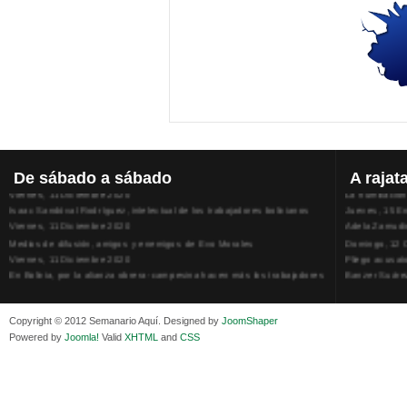
¿Urnas y armas para recuperar el poder político para Morales?
Conversando, 
Lunes, 14 Diciembre 2020
Viernes, 31 J
Superlucho compró muebles y alfombras extranjeros y caros para el
Los sindicato
que fue su ministerio
Jueves, 30 Ab
De
sábado a sábado
A
rajat
Viernes, 11 Diciembre 2020
La humillación
Isaac Sandóval Rodríguez, intelectual de los trabajadores bolivianos
Jueves, 15 E
Viernes, 11 Diciembre 2020
Adela Zamudio
Medios de difusión, amigos y enemigos de Evo Morales
Domingo, 12 
Viernes, 11 Diciembre 2020
Pliego acusat
En Bolivia, por la alianza obrera-campesina hacen más los trabajadores
Banzer Suáre
del campo que los proletarios
Sábado, 19 Ju
Viernes, 11 Diciembre 2020
Copyright © 2012 Semanario Aquí. Designed by
JoomShaper
Powered by
Joomla!
Valid
XHTML
and
CSS