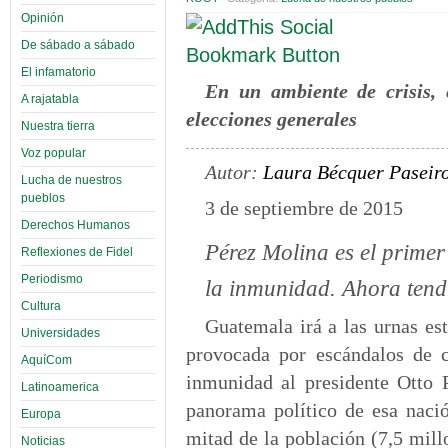
Opinión
De sábado a sábado
El infamatorio
En un ambiente de crisis, 
A rajatabla
elecciones generales
Nuestra tierra
Voz popular
Autor:
Laura Bécquer Paseir
Lucha de nuestros
pueblos
3 de septiembre de 2015
Derechos Humanos
Pérez Molina es el primer
Reflexiones de Fidel
Periodismo
la inmunidad. Ahora tendr
Cultura
Guatemala irá a las urnas es
Universidades
provocada por escándalos de c
AquíCom
inmunidad al presidente Otto 
Latinoamerica
panorama político de esa nació
Europa
mitad de la población (7,5 mill
Noticias